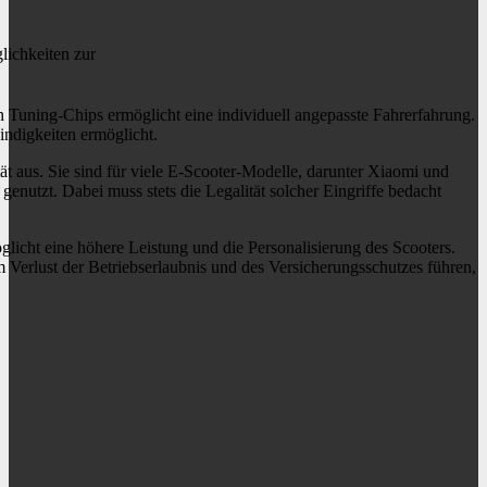
lichkeiten zur
Tuning-Chips ermöglicht eine individuell angepasste Fahrerfahrung.
ndigkeiten ermöglicht.
ät aus. Sie sind für viele E-Scooter-Modelle, darunter Xiaomi und
 genutzt. Dabei muss stets die Legalität solcher Eingriffe bedacht
licht eine höhere Leistung und die Personalisierung des Scooters.
m Verlust der Betriebserlaubnis und des Versicherungsschutzes führen,