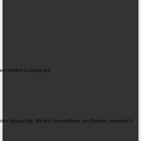
ionen erhöhen Leistung und
ien hinzugefügt. Mit dem ScooterBoost zum Beispiel, erreichen E-