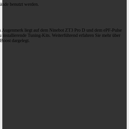
elände benutzt werden.
eres Augenmerk liegt auf dem Ninebot ZT3 Pro D und dem ePF-Pulse
installierende Tuning-Kits. Weiterführend erfahren Sie mehr über
Boost dargelegt.