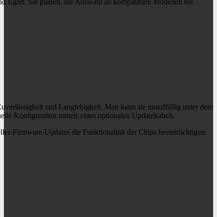
nd Egret. Sie planen, die Auswahl an kompatiblen Modellen bis
verlässigkeit und Langlebigkeit. Man kann sie unauffällig unter dem
uelle Konfiguration mittels eines optionalen Updatekabels.
ler-Firmware-Updates die Funktionalität der Chips beeinträchtigen.