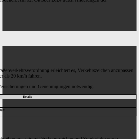
traßenverkehrsverordnung erleichtert es, Verkehrszeichen anzupassen.
er als 20 km/h fahren.
he Versicherungen und Genehmigungen notwendig.
Details
ugen
hreiben vor, wie mit Verkehrszeichen und Sonderfahrspuren