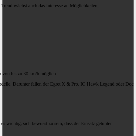
em Trend wächst auch das Interesse an Möglichkeiten,
 von bis zu 30 km/h möglich.
 Modelle. Darunter fallen der Egret X & Pro, IO Hawk Legend oder Doc
es wichtig, sich bewusst zu sein, dass der Einsatz getunter