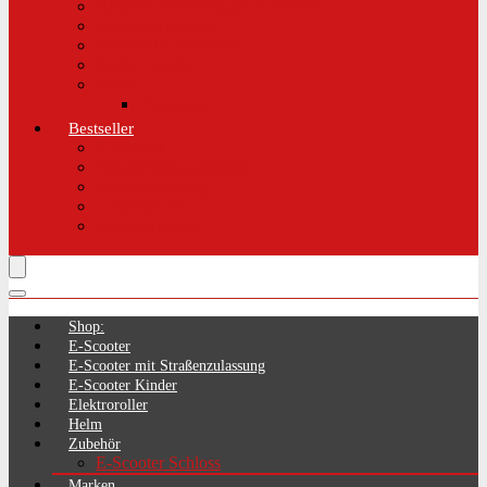
Aktuelle Gesetzeslage E-Scooter
LimePass getestet
Was sind E-Scooter?
Reifen / Räder
Recht
Zulassung
Bestseller
E-Scooter
Handschellenschlösser
Handyhalterung
Lenkertasche
Transporttasche
Shop:
E-Scooter
E-Scooter mit Straßenzulassung
E-Scooter Kinder
Elektroroller
Helm
Zubehör
E-Scooter Schloss
Marken