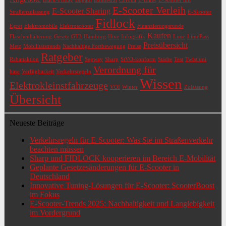
Black-Friday
Bugatti
Bundesrat
Corona
E-Bikes
E-Scooter mit
E-Scooter Verleih
E-Scooter Sharing
Straßenzulassung
E-Skooter
Fidlock
Egret
Elektromobile
Elektroscooter
Finanzierungsrunde
Kaufen
Flaschenhalterung
Gesetz
GT3
Hamburg
Hive
Infografik
Lime
LimePass
Preisübersicht
Metz
Mobilitätstrends
Nachhaltige Fortbewegung
Preise
Ratgeber
Rabattaktion
Segway
Sharp
StVO-konform
Städte
Test
Twist uni
Verordnung für
base
Verfügbarkeit
Verkehrsregeln
Wissen
Elektrokleinstfahrzeuge
VOI
Winter
Zulassung
Übersicht
Neueste Beiträge
Verkehrsregeln für E-Scooter: Was Sie im Straßenverkehr
beachten müssen
Sharp und FIDLOCK kooperieren im Bereich E-Mobilität
Geplante Gesetzesänderungen für E-Scooter in
Deutschland
Innovative Tuning-Lösungen für E-Scooter: ScooterBoost
im Fokus
E-Scooter-Trends 2025: Nachhaltigkeit und Langlebigkeit
im Vordergrund