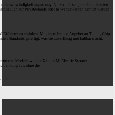
lere Geschwindigkeitsanpassung. Nutzer müssen jedoch die lokalen
usschließlich auf Privatgelände oder in Wettbewerben genutzt werden.
nd Effizienz zu entfalten. Mit einem breiten Angebot an Tuning-Chips
en Standards gefertigt, was sie zuverlässig und haltbar macht.
stimmte Modelle wie der Xiaomi Mi Electric Scooter
schränkung auf, ohne die
rauch.