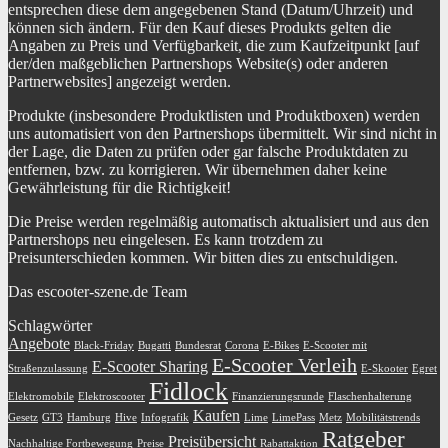
entsprechen diese dem angegebenen Stand (Datum/Uhrzeit) und
können sich ändern. Für den Kauf dieses Produkts gelten die
Angaben zu Preis und Verfügbarkeit, die zum Kaufzeitpunkt [auf
der/den maßgeblichen Partnershops Website(s) oder anderen
Partnerwebsites] angezeigt werden.
Produkte (insbesondere Produktlisten und Produktboxen) werden
uns automatisiert von den Partnershops übermittelt. Wir sind nicht in
der Lage, die Daten zu prüfen oder gar falsche Produktdaten zu
entfernen, bzw. zu korrigieren. Wir übernehmen daher keine
Gewährleistung für die Richtigkeit!
Die Preise werden regelmäßig automatisch aktualisiert und aus den
Partnershops neu eingelesen. Es kann trotzdem zu
Preisunterschieden kommen. Wir bitten dies zu entschuldigen.
Das escooter-szene.de Team
Schlagwörter
Angebote
Black-Friday
Bugatti
Bundesrat
Corona
E-Bikes
E-Scooter mit
E-Scooter Verleih
E-Scooter Sharing
Straßenzulassung
E-Skooter
Egret
Fidlock
Elektromobile
Elektroscooter
Finanzierungsrunde
Flaschenhalterung
Kaufen
Gesetz
GT3
Hamburg
Hive
Infografik
Lime
LimePass
Metz
Mobilitätstrends
Ratgeber
Preisübersicht
Nachhaltige Fortbewegung
Preise
Rabattaktion