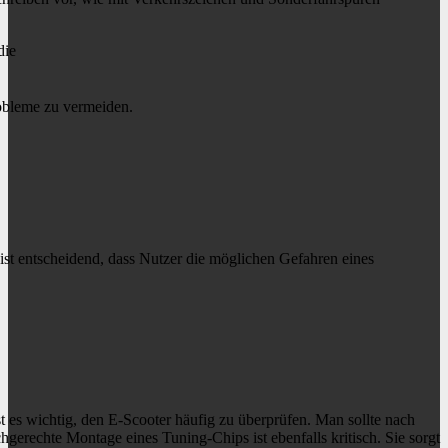
die
robleme zu vermeiden.
ist entscheidend, dass Nutzer die möglichen Gefahren eines
t es wichtig, den E-Scooter häufig zu überprüfen. Man sollte nach
gerechte Montage eines Tuning-Chips ist ebenfalls kritisch. Sie sorgt