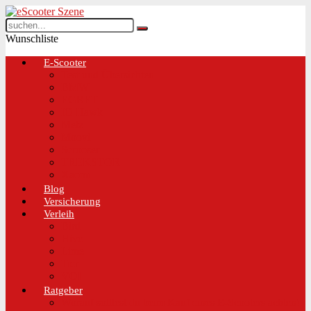
Wunschliste
E-Scooter
Test und Übersichten
BMW
EGRET
IO Hawk
Metz
Moovi
Scrooser
TREKSTOR
Xaomi
Blog
Versicherung
Verleih
Bird
Hive
Lime
Tier
VOI
Ratgeber
Worauf solltest du beim Kauf eines E-Scooters achten!