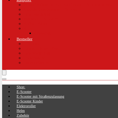
Ratgeber
Worauf solltest du beim Kauf eines E-Scooters achten!
Aktuelle Gesetzeslage E-Scooter
LimePass getestet
Was sind E-Scooter?
Reifen / Räder
Recht
Zulassung
Bestseller
E-Scooter
Handschellenschlösser
Handyhalterung
Lenkertasche
Transporttasche
Shop:
E-Scooter
E-Scooter mit Straßenzulassung
E-Scooter Kinder
Elektroroller
Helm
Zubehör