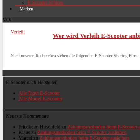
E-Scooter Schloss
Marken
VOI
Verleih
Wer wird Verleih E-Scooter anb
Nach unseren Recherchen stehen die folgenden E-Scooter Sharing Firmen i
E-Scooter nach Hersteller
Alle Egret E-Scooter
Alle Moovi E-Scooter
Neueste Kommentare
Friedhelm Hirschfeld
zu
Zahlungsmethoden beim E-Scooter a
Klaus
zu
Zahlungsmethoden beim E-Scooter ausleihen
Marcel
zu
Zahlungsmethoden beim E-Scooter ausleihen