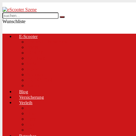
Wunschliste
E-Scooter
Test und Übersichten
BMW
EGRET
IO Hawk
Metz
Moovi
Scrooser
TREKSTOR
Xaomi
Blog
Versicherung
Verleih
Bird
Hive
Lime
Tier
VOI