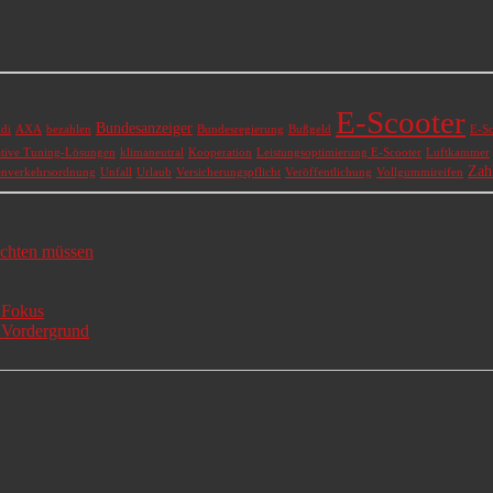
E-Scooter
Bundesanzeiger
di
AXA
bezahlen
Bundesregierung
Bußgeld
E-Sc
tive Tuning-Lösungen
klimaneutral
Kooperation
Leistungsoptimierung E-Scooter
Luftkammer
Zah
enverkehrsordnung
Unfall
Urlaub
Versicherungspflicht
Veröffentlichung
Vollgummireifen
achten müssen
 Fokus
m Vordergrund