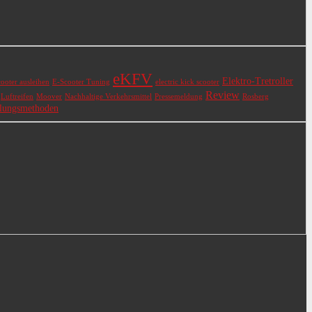
eKFV
Elektro-Tretroller
ooter ausleihen
E-Scooter Tuning
electric kick scooter
Review
Luftreifen
Moover
Nachhaltige Verkehrsmittel
Pressemeldung
Rosberg
lungsmethoden