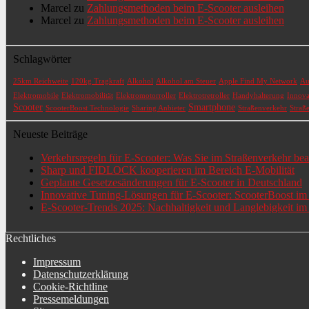
Marcel
zu
Zahlungsmethoden beim E-Scooter ausleihen
Marcel
zu
Zahlungsmethoden beim E-Scooter ausleihen
Schlagwörter
25km Reichweite
120kg Tragkraft
Alkohol
Alkohol am Steuer
Apple Find My Network
Au
Elektromobile
Elektromobilität
Elektromotorroller
Elektrotretroller
Handyhalterung
Innova
Scooter
Smartphone
ScooterBoost Technologie
Sharing Anbieter
Straßenverkehr
Straß
Neueste Beiträge
Verkehrsregeln für E-Scooter: Was Sie im Straßenverkehr be
Sharp und FIDLOCK kooperieren im Bereich E-Mobilität
Geplante Gesetzesänderungen für E-Scooter in Deutschland
Innovative Tuning-Lösungen für E-Scooter: ScooterBoost im
E-Scooter-Trends 2025: Nachhaltigkeit und Langlebigkeit i
Rechtliches
Impressum
Datenschutzerklärung
Cookie-Richtline
Pressemeldungen