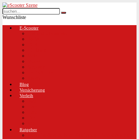
Wunschliste
E-Scooter
Test und Übersichten
BMW
EGRET
IO Hawk
Metz
Moovi
Scrooser
TREKSTOR
Xaomi
Blog
Versicherung
Verleih
Bird
Hive
Lime
Tier
VOI
Ratgeber
Worauf solltest du beim Kauf eines E-Scooters achten!