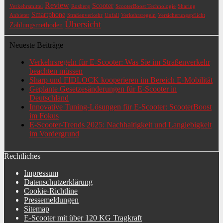
Review
Scooter
Verkehrsmittel
Rosberg
ScooterBoost Technologie
Sharing
Smartphone
Anbieter
Straßenverkehr
Unfall
Verkehrsregeln
Versicherungspflicht
Übersicht
Zahlungsmethoden
Neueste Beiträge
Verkehrsregeln für E-Scooter: Was Sie im Straßenverkehr
beachten müssen
Sharp und FIDLOCK kooperieren im Bereich E-Mobilität
Geplante Gesetzesänderungen für E-Scooter in
Deutschland
Innovative Tuning-Lösungen für E-Scooter: ScooterBoost
im Fokus
E-Scooter-Trends 2025: Nachhaltigkeit und Langlebigkeit
im Vordergrund
Rechtliches
Impressum
Datenschutzerklärung
Cookie-Richtline
Pressemeldungen
Sitemap
E-Scooter mit über 120 KG Tragkraft