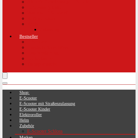
Aktuelle Gesetzeslage E-Scooter
LimePass getestet
Was sind E-Scooter?
Reifen / Räder
Recht
Zulassung
Bestseller
E-Scooter
Handschellenschlösser
Handyhalterung
Lenkertasche
Transporttasche
Shop:
E-Scooter
E-Scooter mit Straßenzulassung
E-Scooter Kinder
Elektroroller
Helm
Zubehör
E-Scooter Schloss
Marken