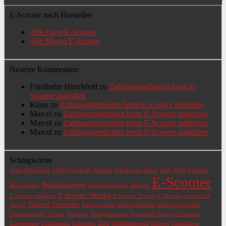
E-Scooter nach Hersteller
Alle Egret E-Scooter
Alle Moovi E-Scooter
Neueste Kommentare
Friedhelm Hirschfeld
zu
Zahlungsmethoden beim E-
Scooter ausleihen
Klaus
zu
Zahlungsmethoden beim E-Scooter ausleihen
Marcel
zu
Zahlungsmethoden beim E-Scooter ausleihen
Marcel
zu
Zahlungsmethoden beim E-Scooter ausleihen
Marcel
zu
Zahlungsmethoden beim E-Scooter ausleihen
Schlagwörter
25km Reichweite
120kg Tragkraft
Alkohol
Alkohol am Steuer
Audi
AXA
bezahlen
E-Scooter
Bundesanzeiger
Black-Friday
Bundesregierung
Bußgeld
E-Scooter Sharing
E-Scooter ausleihen
E-Scooter Tuning
E-Skooter
electric kick
Elektro-Tretroller
scooter
Elektromobile
Elektromobilität
Elektromotorroller
Elektrotretroller
Gesetz
Hamburg
Handyhalterung
Innovative Tuning-Lösungen
Kooperation
Luftkammer
Luftreifen
Metz
Mobilitätstrends
Moover
Nachhaltige