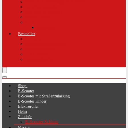
Aktuelle Gesetzeslage E-Scooter
LimePass getestet
Was sind E-Scooter?
Reifen / Räder
Recht
Zulassung
Bestseller
E-Scooter
Handschellenschlösser
Handyhalterung
Lenkertasche
Transporttasche
Shop:
E-Scooter
E-Scooter mit Straßenzulassung
E-Scooter Kinder
Elektroroller
Helm
Zubehör
E-Scooter Schloss
Marken