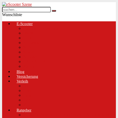
Wunschliste
E-Scooter
Test und Übersichten
BMW
EGRET
IO Hawk
Metz
Moovi
Scrooser
TREKSTOR
Xaomi
Blog
Versicherung
Verleih
Bird
Hive
Lime
Tier
VOI
Ratgeber
Worauf solltest du beim Kauf eines E-Scooters achten!