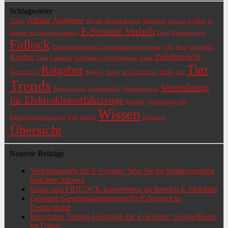
Schlagwörter
Allianz
Angebote
120kg
Bugatti
Bugatti Scooter
Bundesrat
Corona
E-Bikes
E-
E-Scooter Verleih
Scooter mit Straßenzulassung
Egret
Elektroscooter
Fidlock
Finanzierungsrunde
Flaschenhalterung
Gesetz
GT3
Hive
Infografik
Kaufen
Preisübersicht
Lime
LimePass
Nachhaltige Fortbewegung
Preise
Tier
Ratgeber
Rabattaktion
Segway
Sharp
StVO-konform
Städte
Test
Trends
Verordnung
Twist uni base
Verfügbarkeit
Verkehrswende
für Elektrokleinstfahrzeuge
Versand
Versicherung für
Wissen
Elektrokleinstfahrzeuge
VOI
Winter
Zulassung
Übersicht
Neueste Beiträge
Verkehrsregeln für E-Scooter: Was Sie im Straßenverkehr
beachten müssen
Sharp und FIDLOCK kooperieren im Bereich E-Mobilität
Geplante Gesetzesänderungen für E-Scooter in
Deutschland
Innovative Tuning-Lösungen für E-Scooter: ScooterBoost
im Fokus