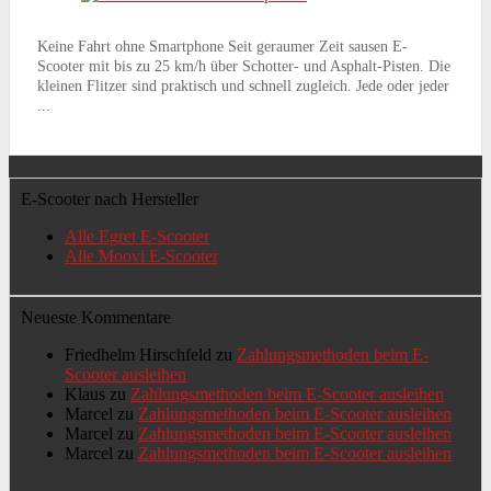
Keine Fahrt ohne Smartphone Seit geraumer Zeit sausen E-
Scooter mit bis zu 25 km/h über Schotter- und Asphalt-Pisten. Die
kleinen Flitzer sind praktisch und schnell zugleich. Jede oder jeder
...
E-Scooter nach Hersteller
Alle Egret E-Scooter
Alle Moovi E-Scooter
Neueste Kommentare
Friedhelm Hirschfeld
zu
Zahlungsmethoden beim E-
Scooter ausleihen
Klaus
zu
Zahlungsmethoden beim E-Scooter ausleihen
Marcel
zu
Zahlungsmethoden beim E-Scooter ausleihen
Marcel
zu
Zahlungsmethoden beim E-Scooter ausleihen
Marcel
zu
Zahlungsmethoden beim E-Scooter ausleihen