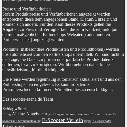
Preise und Verfügbarkeiten
Sofern Produktpreise und Verfügbarkeiten angezeigt werden,
entsprechen diese dem angegebenen Stand (Datum/Uhrzeit) und
können sich ändern. Für den Kauf dieses Produkts gelten die
Angaben zu Preis und Verfügbarkeit, die zum Kaufzeitpunkt [auf
der/den maßgeblichen Partnershops Website(s) oder anderen
Partnerwebsites] angezeigt werden.
Produkte (insbesondere Produktlisten und Produktboxen) werden
uns automatisiert von den Partnershops übermittelt. Wir sind nicht in
der Lage, die Daten zu prüfen oder gar falsche Produktdaten zu
entfernen, bzw. zu korrigieren. Wir übernehmen daher keine
Gewährleistung für die Richtigkeit!
Die Preise werden regelmäßig automatisch aktualisiert und aus den
Partnershops neu eingelesen. Es kann trotzdem zu
Preisunterschieden kommen. Wir bitten dies zu entschuldigen.
Das escooter-szene.de Team
Schlagwörter
Allianz
Angebote
120kg
Bugatti
Bugatti Scooter
Bundesrat
Corona
E-Bikes
E-
E-Scooter Verleih
Scooter mit Straßenzulassung
Egret
Elektroscooter