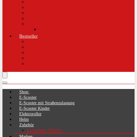
Aktuelle Gesetzeslage E-Scooter
LimePass getestet
Was sind E-Scooter?
Reifen / Räder
Recht
Zulassung
Bestseller
E-Scooter
Handschellenschlösser
Handyhalterung
Lenkertasche
Transporttasche
Shop:
E-Scooter
E-Scooter mit Straßenzulassung
E-Scooter Kinder
Elektroroller
Helm
Zubehör
E-Scooter Schloss
Marken