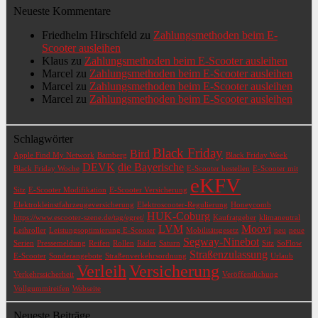
Neueste Kommentare
Friedhelm Hirschfeld
zu
Zahlungsmethoden beim E-
Scooter ausleihen
Klaus
zu
Zahlungsmethoden beim E-Scooter ausleihen
Marcel
zu
Zahlungsmethoden beim E-Scooter ausleihen
Marcel
zu
Zahlungsmethoden beim E-Scooter ausleihen
Marcel
zu
Zahlungsmethoden beim E-Scooter ausleihen
Schlagwörter
Black Friday
Bird
Apple Find My Network
Bamberg
Black Friday Week
DEVK
die Bayerische
Black Friday Woche
E-Scooter bestellen
E-Scooter mit
eKFV
Sitz
E-Scooter Modifikation
E-Scooter Versicherung
Elektrokleinstfahrzeugeversicherung
Elektroscooter-Regulierung
Honeycomb
HUK-Coburg
https://www.escooter-szene.de/tag/egret/
Kaufratgeber
klimaneutral
LVM
Moovi
Leihroller
Leistungsoptimierung E-Scooter
Mobilitätsgesetz
neu
neue
Segway-Ninebot
Serien
Pressemeldung
Reifen
Rollen
Räder
Saturn
Sitz
SoFlow
Straßenzulassung
E-Scooter
Sonderangebote
Straßenverkehrsordnung
Urlaub
Verleih
Versicherung
Verkehrssicherheit
Veröffentlichung
Vollgummireifen
Webseite
Neueste Beiträge