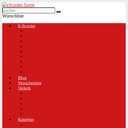
Wunschliste
E-Scooter
Test und Übersichten
BMW
EGRET
IO Hawk
Metz
Moovi
Scrooser
TREKSTOR
Xaomi
Blog
Versicherung
Verleih
Bird
Hive
Lime
Tier
VOI
Ratgeber
Worauf solltest du beim Kauf eines E-Scooters achten!