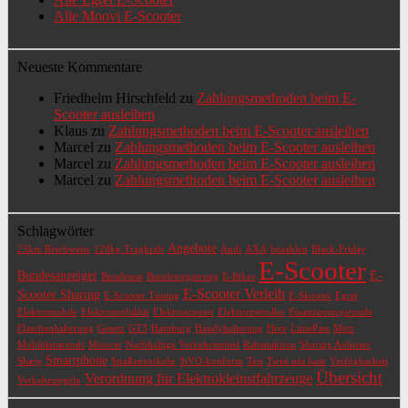
Alle Moovi E-Scooter
Neueste Kommentare
Friedhelm Hirschfeld
zu
Zahlungsmethoden beim E-
Scooter ausleihen
Klaus
zu
Zahlungsmethoden beim E-Scooter ausleihen
Marcel
zu
Zahlungsmethoden beim E-Scooter ausleihen
Marcel
zu
Zahlungsmethoden beim E-Scooter ausleihen
Marcel
zu
Zahlungsmethoden beim E-Scooter ausleihen
Schlagwörter
Angebote
25km Reichweite
120kg Tragkraft
Audi
AXA
bezahlen
Black-Friday
E-Scooter
Bundesanzeiger
E-
Bundesrat
Bundesregierung
E-Bikes
E-Scooter Verleih
Scooter Sharing
E-Scooter Tuning
E-Skooter
Egret
Elektromobile
Elektromobilität
Elektroscooter
Elektrotretroller
Finanzierungsrunde
Flaschenhalterung
Gesetz
GT3
Hamburg
Handyhalterung
Hive
LimePass
Metz
Mobilitätstrends
Moover
Nachhaltige Verkehrsmittel
Rabattaktion
Sharing Anbieter
Smartphone
Sharp
Straßenverkehr
StVO-konform
Test
Twist uni base
Verfügbarkeit
Übersicht
Verordnung für Elektrokleinstfahrzeuge
Verkehrsregeln