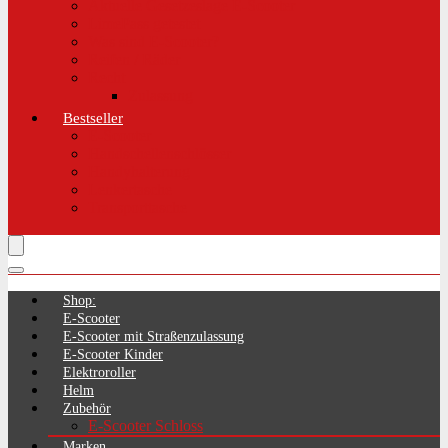
Aktuelle Gesetzeslage E-Scooter
LimePass getestet
Was sind E-Scooter?
Reifen / Räder
Recht
Zulassung
Bestseller
E-Scooter
Handschellenschlösser
Handyhalterung
Lenkertasche
Transporttasche
Shop:
E-Scooter
E-Scooter mit Straßenzulassung
E-Scooter Kinder
Elektroroller
Helm
Zubehör
E-Scooter Schloss
Marken