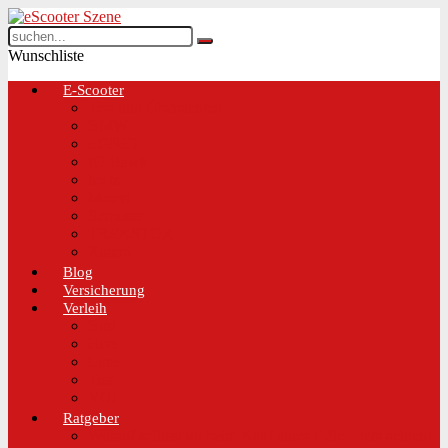
Wunschliste
E-Scooter
Test und Übersichten
BMW
EGRET
IO Hawk
Metz
Moovi
Scrooser
TREKSTOR
Xaomi
Blog
Versicherung
Verleih
Bird
Hive
Lime
Tier
VOI
Ratgeber
Worauf solltest du beim Kauf eines E-Scooters achten!