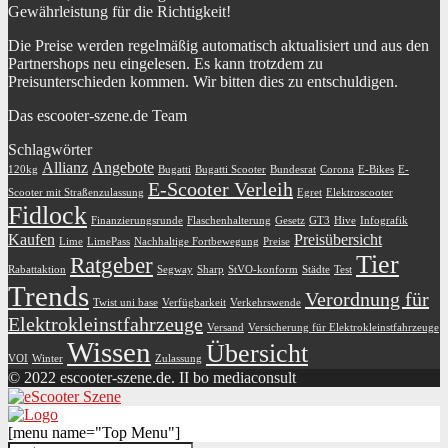
Gewährleistung für die Richtigkeit!
Die Preise werden regelmäßig automatisch aktualisiert und aus den
Partnershops neu eingelesen. Es kann trotzdem zu
Preisunterschieden kommen. Wir bitten dies zu entschuldigen.
Das escooter-szene.de Team
Schlagwörter
Allianz
Angebote
120kg
Bugatti
Bugatti Scooter
Bundesrat
Corona
E-Bikes
E-
E-Scooter Verleih
Scooter mit Straßenzulassung
Egret
Elektroscooter
Fidlock
Finanzierungsrunde
Flaschenhalterung
Gesetz
GT3
Hive
Infografik
Kaufen
Preisübersicht
Lime
LimePass
Nachhaltige Fortbewegung
Preise
Tier
Ratgeber
Rabattaktion
Segway
Sharp
StVO-konform
Städte
Test
Trends
Verordnung für
Twist uni base
Verfügbarkeit
Verkehrswende
Elektrokleinstfahrzeuge
Versand
Versicherung für Elektrokleinstfahrzeuge
Wissen
Übersicht
VOI
Winter
Zulassung
© 2022 escooter-szene.de. II bo mediaconsult
[menu name="Top Menu"]