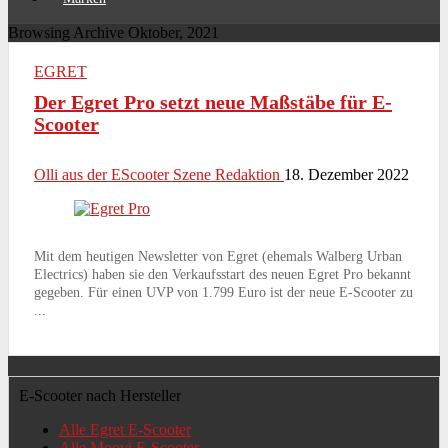
Browsing Archive
Oktober, 2021
EGRET
Der Egret Pro setzt neue Maßstäbe für E-
Scooter
Olli aus der EScooter Szene Redaktion
18. Dezember 2022
Mit dem heutigen Newsletter von Egret (ehemals Walberg Urban
Electrics) haben sie den Verkaufsstart des neuen Egret Pro bekannt
gegeben. Für einen UVP von 1.799 Euro ist der neue E-Scooter zu
...
E-Scooter nach Hersteller
Alle Egret E-Scooter
Alle Moovi E-Scooter