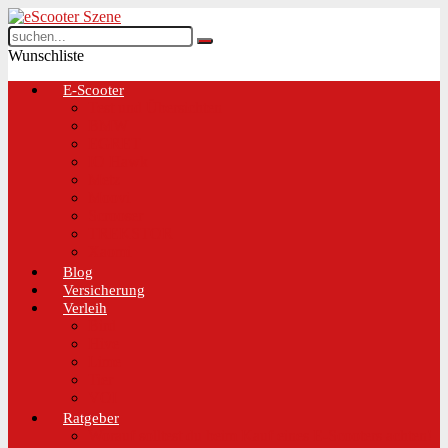
Wunschliste
E-Scooter
Test und Übersichten
BMW
EGRET
IO Hawk
Metz
Moovi
Scrooser
TREKSTOR
Xaomi
Blog
Versicherung
Verleih
Bird
Hive
Lime
Tier
VOI
Ratgeber
Worauf solltest du beim Kauf eines E-Scooters achten!