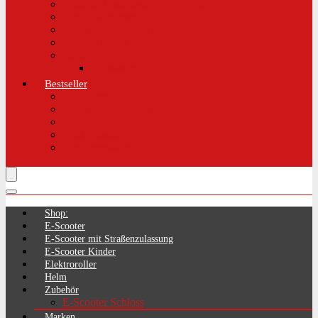
Aktuelle Gesetzeslage E-Scooter
LimePass getestet
Was sind E-Scooter?
Reifen / Räder
Recht
Zulassung
Bestseller
E-Scooter
Handschellenschlösser
Handyhalterung
Lenkertasche
Transporttasche
Shop:
E-Scooter
E-Scooter mit Straßenzulassung
E-Scooter Kinder
Elektroroller
Helm
Zubehör
E-Scooter Schloss
Marken