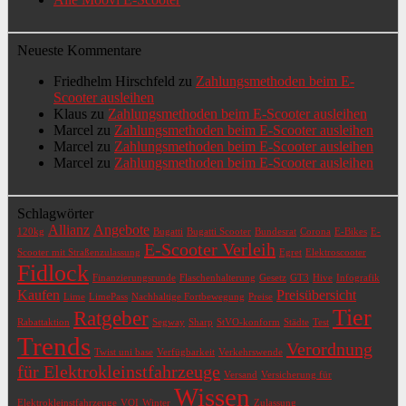
Neueste Kommentare
Friedhelm Hirschfeld
zu
Zahlungsmethoden beim E-
Scooter ausleihen
Klaus
zu
Zahlungsmethoden beim E-Scooter ausleihen
Marcel
zu
Zahlungsmethoden beim E-Scooter ausleihen
Marcel
zu
Zahlungsmethoden beim E-Scooter ausleihen
Marcel
zu
Zahlungsmethoden beim E-Scooter ausleihen
Schlagwörter
Allianz
Angebote
120kg
Bugatti
Bugatti Scooter
Bundesrat
Corona
E-Bikes
E-
E-Scooter Verleih
Scooter mit Straßenzulassung
Egret
Elektroscooter
Fidlock
Finanzierungsrunde
Flaschenhalterung
Gesetz
GT3
Hive
Infografik
Kaufen
Preisübersicht
Lime
LimePass
Nachhaltige Fortbewegung
Preise
Tier
Ratgeber
Rabattaktion
Segway
Sharp
StVO-konform
Städte
Test
Trends
Verordnung
Twist uni base
Verfügbarkeit
Verkehrswende
für Elektrokleinstfahrzeuge
Versand
Versicherung für
Wissen
Elektrokleinstfahrzeuge
VOI
Winter
Zulassung