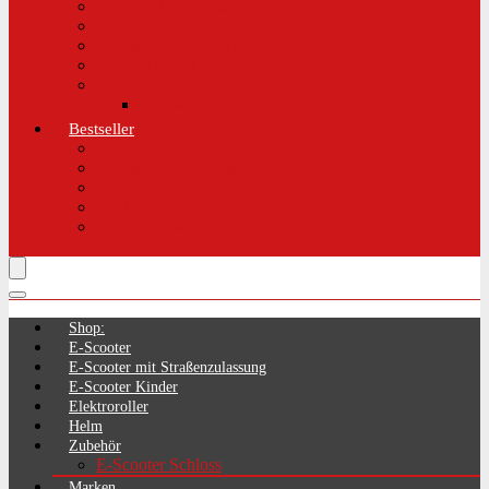
Aktuelle Gesetzeslage E-Scooter
LimePass getestet
Was sind E-Scooter?
Reifen / Räder
Recht
Zulassung
Bestseller
E-Scooter
Handschellenschlösser
Handyhalterung
Lenkertasche
Transporttasche
Shop:
E-Scooter
E-Scooter mit Straßenzulassung
E-Scooter Kinder
Elektroroller
Helm
Zubehör
E-Scooter Schloss
Marken