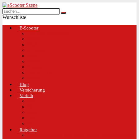
Wunschliste
E-Scooter
Test und Übersichten
BMW
EGRET
IO Hawk
Metz
Moovi
Scrooser
TREKSTOR
Xaomi
Blog
Versicherung
Verleih
Bird
Hive
Lime
Tier
VOI
Ratgeber
Worauf solltest du beim Kauf eines E-Scooters achten!