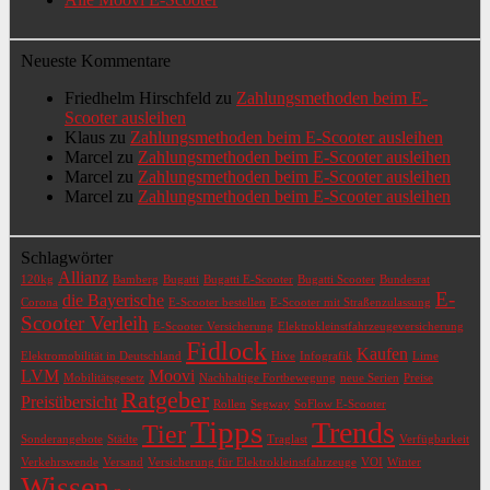
Neueste Kommentare
Friedhelm Hirschfeld
zu
Zahlungsmethoden beim E-
Scooter ausleihen
Klaus
zu
Zahlungsmethoden beim E-Scooter ausleihen
Marcel
zu
Zahlungsmethoden beim E-Scooter ausleihen
Marcel
zu
Zahlungsmethoden beim E-Scooter ausleihen
Marcel
zu
Zahlungsmethoden beim E-Scooter ausleihen
Schlagwörter
Allianz
120kg
Bamberg
Bugatti
Bugatti E-Scooter
Bugatti Scooter
Bundesrat
E-
die Bayerische
Corona
E-Scooter bestellen
E-Scooter mit Straßenzulassung
Scooter Verleih
E-Scooter Versicherung
Elektrokleinstfahrzeugeversicherung
Fidlock
Kaufen
Elektromobilität in Deutschland
Hive
Infografik
Lime
LVM
Moovi
Mobilitätsgesetz
Nachhaltige Fortbewegung
neue Serien
Preise
Ratgeber
Preisübersicht
Rollen
Segway
SoFlow E-Scooter
Tipps
Trends
Tier
Sonderangebote
Städte
Traglast
Verfügbarkeit
Verkehrswende
Versand
Versicherung für Elektrokleinstfahrzeuge
VOI
Winter
Wissen