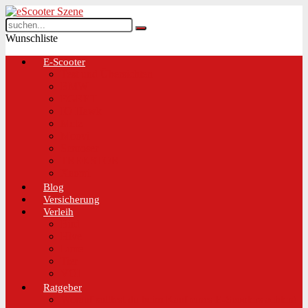
Wunschliste
E-Scooter
Test und Übersichten
BMW
EGRET
IO Hawk
Metz
Moovi
Scrooser
TREKSTOR
Xaomi
Blog
Versicherung
Verleih
Bird
Hive
Lime
Tier
VOI
Ratgeber
Worauf solltest du beim Kauf eines E-Scooters achten!