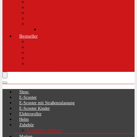
Aktuelle Gesetzeslage E-Scooter
LimePass getestet
Was sind E-Scooter?
Reifen / Räder
Recht
Zulassung
Bestseller
E-Scooter
Handschellenschlösser
Handyhalterung
Lenkertasche
Transporttasche
Shop:
E-Scooter
E-Scooter mit Straßenzulassung
E-Scooter Kinder
Elektroroller
Helm
Zubehör
E-Scooter Schloss
Marken