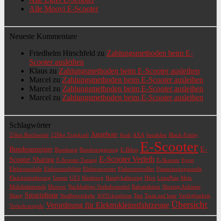
Alle Moovi E-Scooter
Neueste Kommentare
Friedhelm Hirschfeld
zu
Zahlungsmethoden beim E-
Scooter ausleihen
Klaus
zu
Zahlungsmethoden beim E-Scooter ausleihen
Marcel
zu
Zahlungsmethoden beim E-Scooter ausleihen
Marcel
zu
Zahlungsmethoden beim E-Scooter ausleihen
Marcel
zu
Zahlungsmethoden beim E-Scooter ausleihen
Schlagwörter
Angebote
25km Reichweite
120kg Tragkraft
Audi
AXA
bezahlen
Black-Friday
E-Scooter
Bundesanzeiger
E-
Bundesrat
Bundesregierung
E-Bikes
E-Scooter Verleih
Scooter Sharing
E-Scooter Tuning
E-Skooter
Egret
Elektromobile
Elektromobilität
Elektroscooter
Elektrotretroller
Finanzierungsrunde
Flaschenhalterung
Gesetz
GT3
Hamburg
Handyhalterung
Hive
LimePass
Metz
Mobilitätstrends
Moover
Nachhaltige Verkehrsmittel
Rabattaktion
Sharing Anbieter
Smartphone
Sharp
Straßenverkehr
StVO-konform
Test
Twist uni base
Verfügbarkeit
Übersicht
Verordnung für Elektrokleinstfahrzeuge
Verkehrsregeln