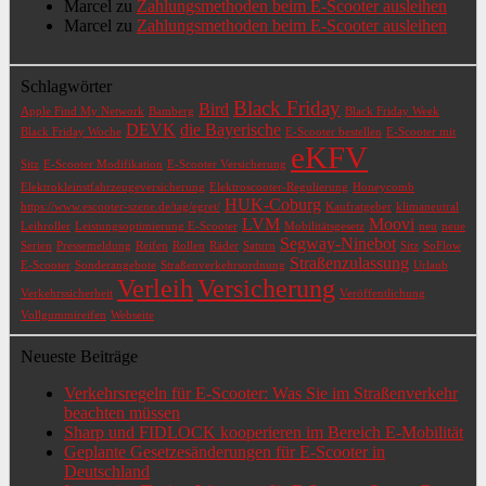
Marcel
zu
Zahlungsmethoden beim E-Scooter ausleihen
Marcel
zu
Zahlungsmethoden beim E-Scooter ausleihen
Schlagwörter
Black Friday
Bird
Apple Find My Network
Bamberg
Black Friday Week
DEVK
die Bayerische
Black Friday Woche
E-Scooter bestellen
E-Scooter mit
eKFV
Sitz
E-Scooter Modifikation
E-Scooter Versicherung
Elektrokleinstfahrzeugeversicherung
Elektroscooter-Regulierung
Honeycomb
HUK-Coburg
https://www.escooter-szene.de/tag/egret/
Kaufratgeber
klimaneutral
LVM
Moovi
Leihroller
Leistungsoptimierung E-Scooter
Mobilitätsgesetz
neu
neue
Segway-Ninebot
Serien
Pressemeldung
Reifen
Rollen
Räder
Saturn
Sitz
SoFlow
Straßenzulassung
E-Scooter
Sonderangebote
Straßenverkehrsordnung
Urlaub
Verleih
Versicherung
Verkehrssicherheit
Veröffentlichung
Vollgummireifen
Webseite
Neueste Beiträge
Verkehrsregeln für E-Scooter: Was Sie im Straßenverkehr
beachten müssen
Sharp und FIDLOCK kooperieren im Bereich E-Mobilität
Geplante Gesetzesänderungen für E-Scooter in
Deutschland