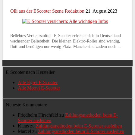
Olli aus der EScooter Szene Redaktion
21. August 2023
Beliebtes Verkehrsmittel E-Scooter erfreuen sich in Deutschland
wachsender Beliebtheit. Die kleinen Elektro-Roller sind wendig,
flott und benötigen nur wenig Platz. Manche sind zudem noch ...
E-Scooter nach Hersteller
Alle Egret E-Scooter
Alle Moovi E-Scooter
Neueste Kommentare
Friedhelm Hirschfeld
zu
Zahlungsmethoden beim E-
Scooter ausleihen
Klaus
zu
Zahlungsmethoden beim E-Scooter ausleihen
Marcel
zu
Zahlungsmethoden beim E-Scooter ausleihen