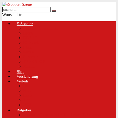
Wunschliste
E-Scooter
Test und Übersichten
BMW
EGRET
IO Hawk
Metz
Moovi
Scrooser
TREKSTOR
Xaomi
Blog
Versicherung
Verleih
Bird
Hive
Lime
Tier
VOI
Ratgeber
Worauf solltest du beim Kauf eines E-Scooters achten!