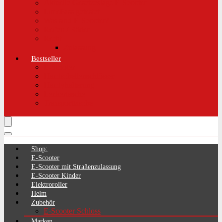
Aktuelle Gesetzeslage E-Scooter
LimePass getestet
Was sind E-Scooter?
Reifen / Räder
Recht
Zulassung
Bestseller
E-Scooter
Handschellenschlösser
Handyhalterung
Lenkertasche
Transporttasche
Shop:
E-Scooter
E-Scooter mit Straßenzulassung
E-Scooter Kinder
Elektroroller
Helm
Zubehör
E-Scooter Schloss
Marken