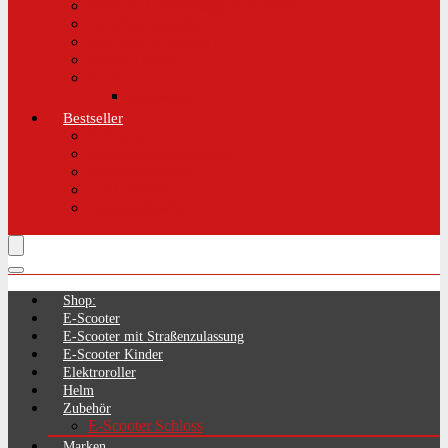
Aktuelle Gesetzeslage E-Scooter
LimePass getestet
Was sind E-Scooter?
Reifen / Räder
Recht
Zulassung
Bestseller
E-Scooter
Handschellenschlösser
Handyhalterung
Lenkertasche
Transporttasche
Shop:
E-Scooter
E-Scooter mit Straßenzulassung
E-Scooter Kinder
Elektroroller
Helm
Zubehör
E-Scooter Schloss
Marken