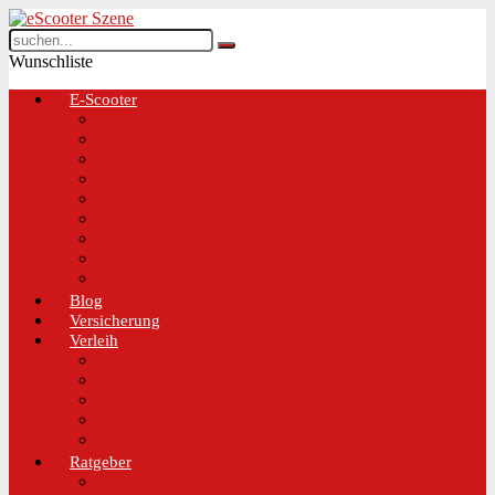
Wunschliste
E-Scooter
Test und Übersichten
BMW
EGRET
IO Hawk
Metz
Moovi
Scrooser
TREKSTOR
Xaomi
Blog
Versicherung
Verleih
Bird
Hive
Lime
Tier
VOI
Ratgeber
Worauf solltest du beim Kauf eines E-Scooters achten!