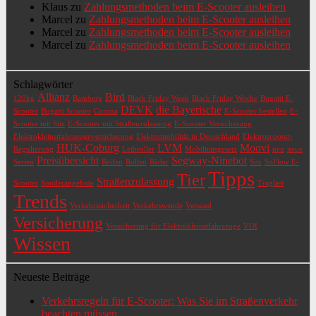
Klaus
zu
Zahlungsmethoden beim E-Scooter ausleihen
Marcel
zu
Zahlungsmethoden beim E-Scooter ausleihen
Marcel
zu
Zahlungsmethoden beim E-Scooter ausleihen
Marcel
zu
Zahlungsmethoden beim E-Scooter ausleihen
Schlagwörter
Allianz
Bird
120kg
Bamberg
Black Friday Week
Black Friday Woche
Bugatti E-
DEVK
die Bayerische
Scooter
Bugatti Scooter
Corona
E-Scooter bestellen
E-
Scooter mit Sitz
E-Scooter mit Straßenzulassung
E-Scooter Versicherung
Elektrokleinstfahrzeugeversicherung
Elektromobilität in Deutschland
Elektroscooter-
HUK-Coburg
LVM
Moovi
Regulierung
Leihroller
Mobilitätsgesetz
neu
neue
Preisübersicht
Segway-Ninebot
Serien
Reifen
Rollen
Räder
Sitz
SoFlow E-
Tipps
Tier
Straßenzulassung
Scooter
Sonderangebote
Traglast
Trends
Verkehrssicherheit
Verkehrswende
Versand
Versicherung
Versicherung für Elektrokleinstfahrzeuge
VOI
Wissen
Neueste Beiträge
Verkehrsregeln für E-Scooter: Was Sie im Straßenverkehr
beachten müssen