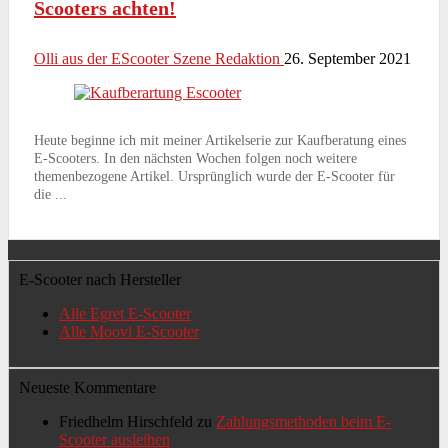
Scooters achten!
Olli aus der EScooter Szene Redaktion
26. September 2021
Heute beginne ich mit meiner Artikelserie zur Kaufberatung eines
E-Scooters. In den nächsten Wochen folgen noch weitere
themenbezogene Artikel. Ursprünglich wurde der E-Scooter für
die ...
E-Scooter nach Hersteller
Alle Egret E-Scooter
Alle Moovi E-Scooter
Neueste Kommentare
Friedhelm Hirschfeld
zu
Zahlungsmethoden beim E-
Scooter ausleihen