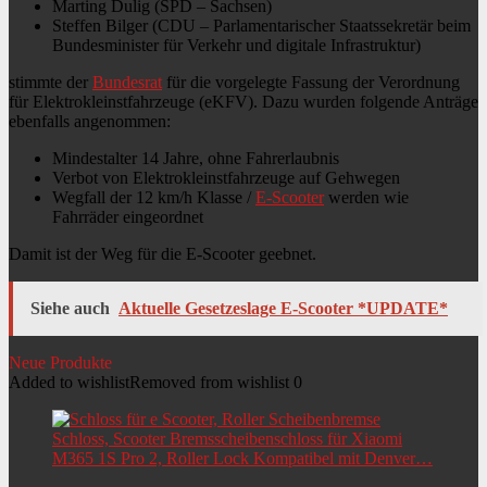
Marting Dulig (SPD – Sachsen)
Steffen Bilger (CDU – Parlamentarischer Staatssekretär beim
Bundesminister für Verkehr und digitale Infrastruktur)
stimmte der
Bundesrat
für die vorgelegte Fassung der Verordnung
für Elektrokleinstfahrzeuge (eKFV). Dazu wurden folgende Anträge
ebenfalls angenommen:
Mindestalter 14 Jahre, ohne Fahrerlaubnis
Verbot von Elektrokleinstfahrzeuge auf Gehwegen
Wegfall der 12 km/h Klasse /
E-Scooter
werden wie
Fahrräder eingeordnet
Damit ist der Weg für die E-Scooter geebnet.
Siehe auch
Aktuelle Gesetzeslage E-Scooter *UPDATE*
Neue Produkte
Added to wishlist
Removed from wishlist
0