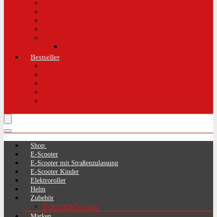
Aktuelle Gesetzeslage E-Scooter
LimePass getestet
Was sind E-Scooter?
Reifen / Räder
Recht
Zulassung
Bestseller
E-Scooter
Handschellenschlösser
Handyhalterung
Lenkertasche
Transporttasche
Shop:
E-Scooter
E-Scooter mit Straßenzulassung
E-Scooter Kinder
Elektroroller
Helm
Zubehör
E-Scooter Schloss
Marken