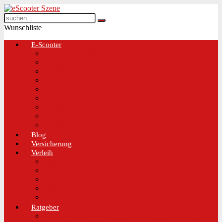
Wunschliste
E-Scooter
Test und Übersichten
BMW
EGRET
IO Hawk
Metz
Moovi
Scrooser
TREKSTOR
Xaomi
Blog
Versicherung
Verleih
Bird
Hive
Lime
Tier
VOI
Ratgeber
Worauf solltest du beim Kauf eines E-Scooters achten!