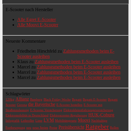
E-Scooter nach Hersteller
Alle Egret E-Scooter
Alle Moovi E-Scooter
Neueste Kommentare
Friedhelm Hirschfeld
zu
Zahlungsmethoden beim E-
Scooter ausleihen
Klaus
zu
Zahlungsmethoden beim E-Scooter ausleihen
Marcel
zu
Zahlungsmethoden beim E-Scooter ausleihen
Marcel
zu
Zahlungsmethoden beim E-Scooter ausleihen
Marcel
zu
Zahlungsmethoden beim E-Scooter ausleihen
Schlagwörter
Allianz
120kg
Bamberg
Black Friday Woche
Bugatti
Bugatti E-Scooter
Bugatti
die Bayerische
Scooter
Corona
E-Scooter bestellen
E-Scooter mit
Straßenzulassung
E-Scooter Versicherung
Elektrokleinstfahrzeugeversicherung
HUK-Coburg
Elektromobilität in Deutschland
Elektroscooter-Regulierung
LVM
Moovi
Infografik
Leihroller
Lime
Mobilitätsgesetz
Nachhaltige
Ratgeber
Preisübersicht
Fortbewegung
neu
neue Serien
Preise
Rollen