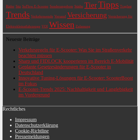
Tipps
Tier
Räder
Sitz
SoFlow E-Scooter
Sonderangebote
Städte
Traglast
Trends
Versicherung
Verkehrswende
Versand
Versicherung für
Wissen
Elektrokleinstfahrzeuge
VOI
Zulassung
Neueste Beiträge
Verkehrsregeln für E-Scooter: Was Sie im Straßenverkehr
beachten müssen
Sharp und FIDLOCK kooperieren im Bereich E-Mobilität
Geplante Gesetzesänderungen für E-Scooter in
Deutschland
Innovative Tuning-Lösungen für E-Scooter: ScooterBoost
im Fokus
E-Scooter-Trends 2025: Nachhaltigkeit und Langlebigkeit
im Vordergrund
Rechtliches
Impressum
Datenschutzerklärung
Cookie-Richtline
Pressemeldungen