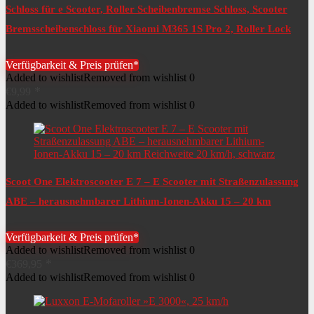
Schloss für e Scooter, Roller Scheibenbremse Schloss, Scooter
Bremsscheibenschloss für Xiaomi M365 1S Pro 2, Roller Lock
Kompatibel mit Denver…
Verfügbarkeit & Preis prüfen*
Added to wishlist
Removed from wishlist
0
€
9,99
Added to wishlist
Removed from wishlist
0
Scoot One Elektroscooter E 7 – E Scooter mit Straßenzulassung
ABE – herausnehmbarer Lithium-Ionen-Akku 15 – 20 km
Reichweite 20 km/h, schwarz
Verfügbarkeit & Preis prüfen*
Added to wishlist
Removed from wishlist
0
€
369,95
Added to wishlist
Removed from wishlist
0