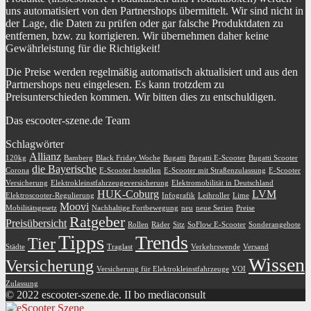
uns automatisiert von den Partnershops übermittelt. Wir sind nicht in
der Lage, die Daten zu prüfen oder gar falsche Produktdaten zu
entfernen, bzw. zu korrigieren. Wir übernehmen daher keine
Gewährleistung für die Richtigkeit!
Die Preise werden regelmäßig automatisch aktualisiert und aus den
Partnershops neu eingelesen. Es kann trotzdem zu
Preisunterschieden kommen. Wir bitten dies zu entschuldigen.
Das escooter-szene.de Team
Schlagwörter
Allianz
120kg
Bamberg
Black Friday Woche
Bugatti
Bugatti E-Scooter
Bugatti Scooter
die Bayerische
Corona
E-Scooter bestellen
E-Scooter mit Straßenzulassung
E-Scooter
Versicherung
Elektrokleinstfahrzeugeversicherung
Elektromobilität in Deutschland
HUK-Coburg
LVM
Elektroscooter-Regulierung
Infografik
Leihroller
Lime
Moovi
Mobilitätsgesetz
Nachhaltige Fortbewegung
neu
neue Serien
Preise
Ratgeber
Preisübersicht
Rollen
Räder
Sitz
SoFlow E-Scooter
Sonderangebote
Tipps
Trends
Tier
Städte
Traglast
Verkehrswende
Versand
Wissen
Versicherung
Versicherung für Elektrokleinstfahrzeuge
VOI
Zulassung
© 2022 escooter-szene.de. II bo mediaconsult