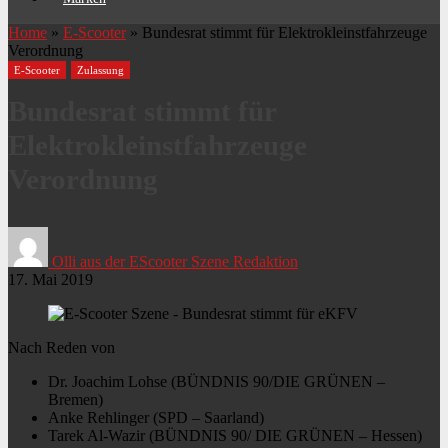
Home
»
E-Scooter
»
Bundesrat stimmt für Elektrokleinstfahrzeuge
Verordnung
E-Scooter
Zulassung
Bundesrat stimmt für
Elektrokleinstfahrzeuge
Verordnung
Olli aus der EScooter Szene Redaktion
17. Mai 2019
Nach Reden von
Dr. Joachim Lohse (BÜNDNIS 90/DIE GRÜNEN –
Bremen)
Anke Rehlinger (SPD – Saarland)
Tarek Al-Wazir (BÜNDNIS 90/ DIE GRÜNEN – Hessen)