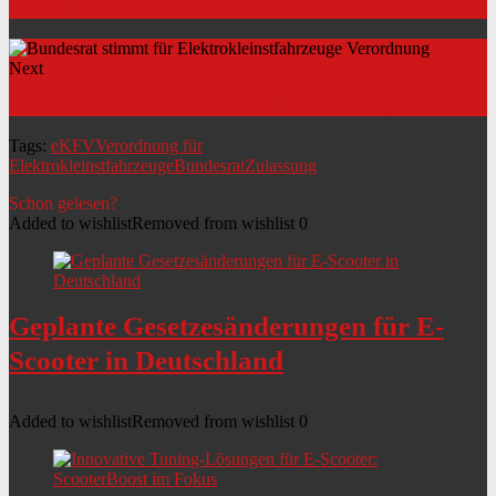
Aktuelle Gesetzeslage E-Scooter *UPDATE*
Next
Bird vermietet E-Scooter aktuell in Bamberg
Tags:
eKFV
Verordnung für
Elektrokleinstfahrzeuge
Bundesrat
Zulassung
Schon gelesen?
Added to wishlist
Removed from wishlist
0
Geplante Gesetzesänderungen für E-
Scooter in Deutschland
Added to wishlist
Removed from wishlist
0