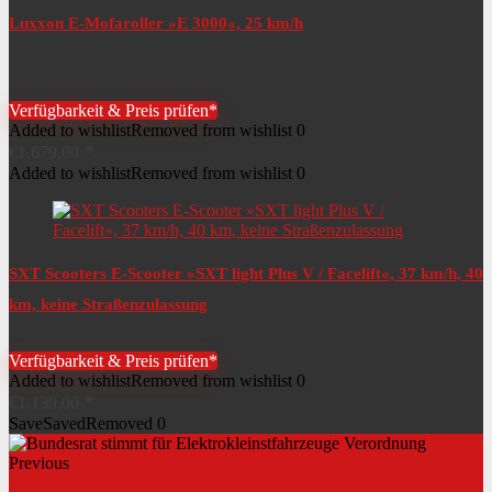
Luxxon E-Mofaroller »E 3000«, 25 km/h
Verfügbarkeit & Preis prüfen*
Added to wishlist
Removed from wishlist
0
€
1.679,00
Added to wishlist
Removed from wishlist
0
SXT Scooters E-Scooter »SXT light Plus V / Facelift«, 37 km/h, 40
km, keine Straßenzulassung
Verfügbarkeit & Preis prüfen*
Added to wishlist
Removed from wishlist
0
€
1.139,00
Save
Saved
Removed
0
Previous