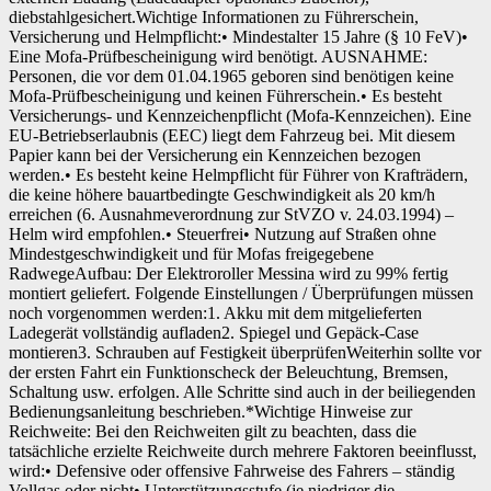
diebstahlgesichert.Wichtige Informationen zu Führerschein,
Versicherung und Helmpflicht:• Mindestalter 15 Jahre (§ 10 FeV)•
Eine Mofa-Prüfbescheinigung wird benötigt. AUSNAHME:
Personen, die vor dem 01.04.1965 geboren sind benötigen keine
Mofa-Prüfbescheinigung und keinen Führerschein.• Es besteht
Versicherungs- und Kennzeichenpflicht (Mofa-Kennzeichen). Eine
EU-Betriebserlaubnis (EEC) liegt dem Fahrzeug bei. Mit diesem
Papier kann bei der Versicherung ein Kennzeichen bezogen
werden.• Es besteht keine Helmpflicht für Führer von Krafträdern,
die keine höhere bauartbedingte Geschwindigkeit als 20 km/h
erreichen (6. Ausnahmeverordnung zur StVZO v. 24.03.1994) –
Helm wird empfohlen.• Steuerfrei• Nutzung auf Straßen ohne
Mindestgeschwindigkeit und für Mofas freigegebene
RadwegeAufbau: Der Elektroroller Messina wird zu 99% fertig
montiert geliefert. Folgende Einstellungen / Überprüfungen müssen
noch vorgenommen werden:1. Akku mit dem mitgelieferten
Ladegerät vollständig aufladen2. Spiegel und Gepäck-Case
montieren3. Schrauben auf Festigkeit überprüfenWeiterhin sollte vor
der ersten Fahrt ein Funktionscheck der Beleuchtung, Bremsen,
Schaltung usw. erfolgen. Alle Schritte sind auch in der beiliegenden
Bedienungsanleitung beschrieben.*Wichtige Hinweise zur
Reichweite: Bei den Reichweiten gilt zu beachten, dass die
tatsächliche erzielte Reichweite durch mehrere Faktoren beeinflusst,
wird:• Defensive oder offensive Fahrweise des Fahrers – ständig
Vollgas oder nicht• Unterstützungsstufe (je niedriger die