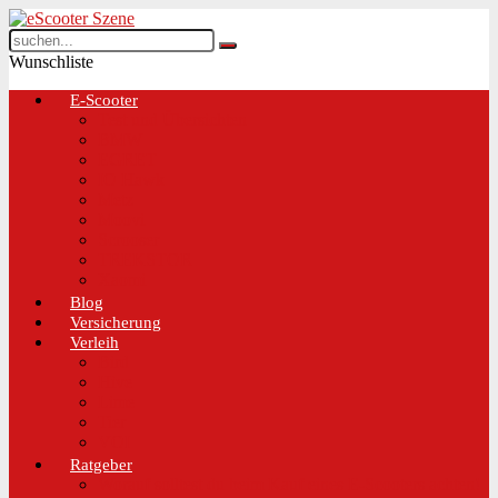
Wunschliste
E-Scooter
Test und Übersichten
BMW
EGRET
IO Hawk
Metz
Moovi
Scrooser
TREKSTOR
Xaomi
Blog
Versicherung
Verleih
Bird
Hive
Lime
Tier
VOI
Ratgeber
Worauf solltest du beim Kauf eines E-Scooters achten!