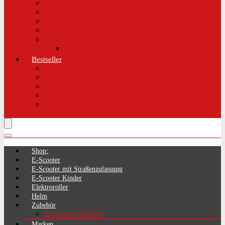
Aktuelle Gesetzeslage E-Scooter
LimePass getestet
Was sind E-Scooter?
Reifen / Räder
Recht
Zulassung
Bestseller
E-Scooter
Handschellenschlösser
Handyhalterung
Lenkertasche
Transporttasche
Shop:
E-Scooter
E-Scooter mit Straßenzulassung
E-Scooter Kinder
Elektroroller
Helm
Zubehör
E-Scooter Schloss
Marken