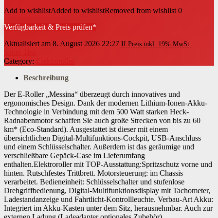
Add to wishlist
Added to wishlist
Removed from wishlist
0
Verfügbarkeit & Preis prüfen*
Aktualisiert am 8. August 2026 22:27
II Preis inkl. 19% MwSt.
Santa Tina
Category:
Elektroroller
Beschreibung
Der E-Roller „Messina“ überzeugt durch innovatives und
ergonomisches Design. Dank der modernen Lithium-Ionen-Akku-
Technologie in Verbindung mit dem 500 Watt starken Heck-
Radnabenmotor schaffen Sie auch große Strecken von bis zu 60
km* (Eco-Standard). Ausgestattet ist dieser mit einem
übersichtlichen Digital-Multifunktions-Cockpit, USB-Anschluss
und einem Schlüsselschalter. Außerdem ist das geräumige und
verschließbare Gepäck-Case im Lieferumfang
enthalten.Elektroroller mit TOP-Ausstattung:Spritzschutz vorne und
hinten. Rutschfestes Trittbrett. Motorsteuerung: im Chassis
verarbeitet. Bedieneinheit: Schlüsselschalter und stufenlose
Drehgriffbedienung, Digital-Multifunktionsdisplay mit Tachometer,
Ladestandanzeige und Fahrtlicht-Kontrollleuchte. Verbau-Art Akku:
Integriert im Akku-Kasten unter dem Sitz, herausnehmbar. Auch zur
externen Ladung (Ladeadapter optionales Zubehör),