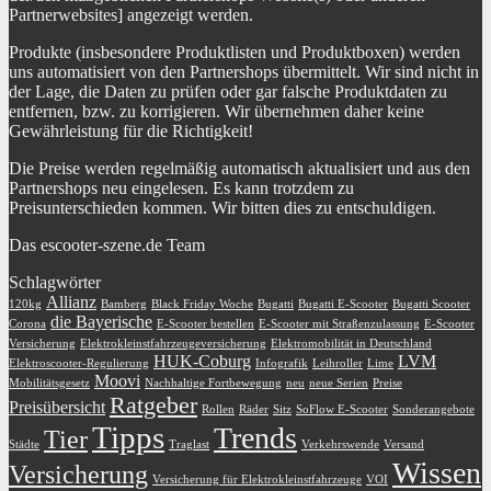
Partnerwebsites] angezeigt werden.
Produkte (insbesondere Produktlisten und Produktboxen) werden
uns automatisiert von den Partnershops übermittelt. Wir sind nicht in
der Lage, die Daten zu prüfen oder gar falsche Produktdaten zu
entfernen, bzw. zu korrigieren. Wir übernehmen daher keine
Gewährleistung für die Richtigkeit!
Die Preise werden regelmäßig automatisch aktualisiert und aus den
Partnershops neu eingelesen. Es kann trotzdem zu
Preisunterschieden kommen. Wir bitten dies zu entschuldigen.
Das escooter-szene.de Team
Schlagwörter
Allianz
120kg
Bamberg
Black Friday Woche
Bugatti
Bugatti E-Scooter
Bugatti Scooter
die Bayerische
Corona
E-Scooter bestellen
E-Scooter mit Straßenzulassung
E-Scooter
Versicherung
Elektrokleinstfahrzeugeversicherung
Elektromobilität in Deutschland
HUK-Coburg
LVM
Elektroscooter-Regulierung
Infografik
Leihroller
Lime
Moovi
Mobilitätsgesetz
Nachhaltige Fortbewegung
neu
neue Serien
Preise
Ratgeber
Preisübersicht
Rollen
Räder
Sitz
SoFlow E-Scooter
Sonderangebote
Tipps
Trends
Tier
Städte
Traglast
Verkehrswende
Versand
Wissen
Versicherung
Versicherung für Elektrokleinstfahrzeuge
VOI