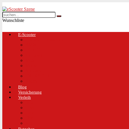
Wunschliste
E-Scooter
Test und Übersichten
BMW
EGRET
IO Hawk
Metz
Moovi
Scrooser
TREKSTOR
Xaomi
Blog
Versicherung
Verleih
Bird
Hive
Lime
Tier
VOI