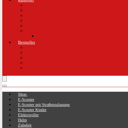
Ratgeber
Worauf solltest du beim Kauf eines E-Scooters achten!
Aktuelle Gesetzeslage E-Scooter
LimePass getestet
Was sind E-Scooter?
Reifen / Räder
Recht
Zulassung
Bestseller
E-Scooter
Handschellenschlösser
Handyhalterung
Lenkertasche
Transporttasche
Shop:
E-Scooter
E-Scooter mit Straßenzulassung
E-Scooter Kinder
Elektroroller
Helm
Zubehör