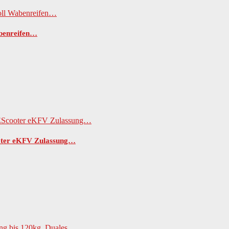
abenreifen…
ooter eKFV Zulassung…