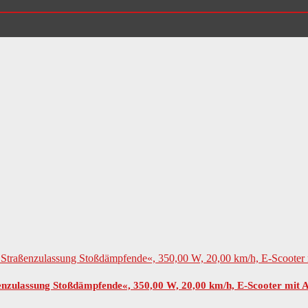
nzulassung Stoßdämpfende«, 350,00 W, 20,00 km/h, E-Scooter mit 