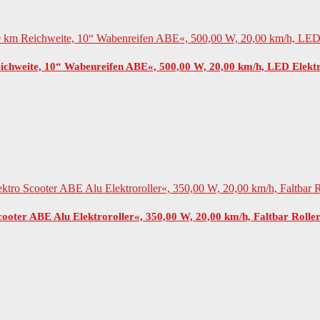
chweite, 10“ Wabenreifen ABE«, 500,00 W, 20,00 km/h, LED Elektr
ooter ABE Alu Elektroroller«, 350,00 W, 20,00 km/h, Faltbar Rol