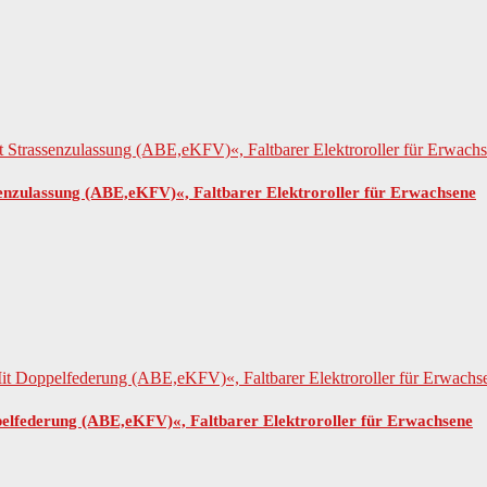
ulassung (ABE,eKFV)«, Faltbarer Elektroroller für Erwachsene
lfederung (ABE,eKFV)«, Faltbarer Elektroroller für Erwachsene