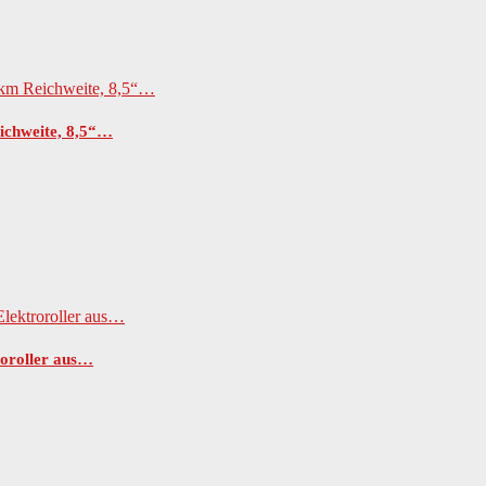
ichweite, 8,5“…
roroller aus…