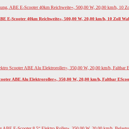
BE E-Scooter 40km Reichweite«, 500,00 W, 20,00 km/h, 10 Zoll W
ooter ABE Alu Elektroroller«, 350,00 W, 20,00 km/h, Faltbar ESc