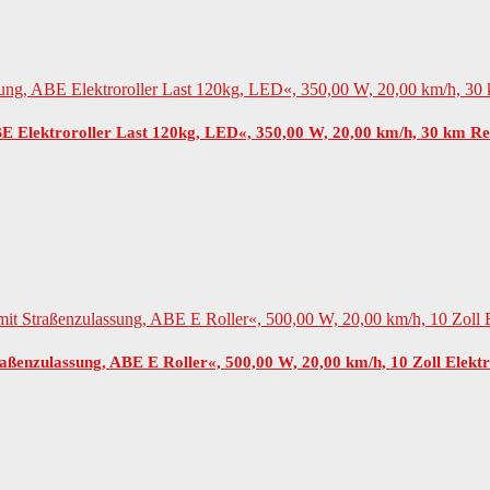
Elektroroller Last 120kg, LED«, 350,00 W, 20,00 km/h, 30 km Re
ßenzulassung, ABE E Roller«, 500,00 W, 20,00 km/h, 10 Zoll Elekt