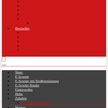
Aktuelle Gesetzeslage E-Scooter
LimePass getestet
Was sind E-Scooter?
Reifen / Räder
Recht
Zulassung
Bestseller
E-Scooter
Handschellenschlösser
Handyhalterung
Lenkertasche
Transporttasche
Shop:
E-Scooter
E-Scooter mit Straßenzulassung
E-Scooter Kinder
Elektroroller
Helm
Zubehör
E-Scooter Schloss
Marken