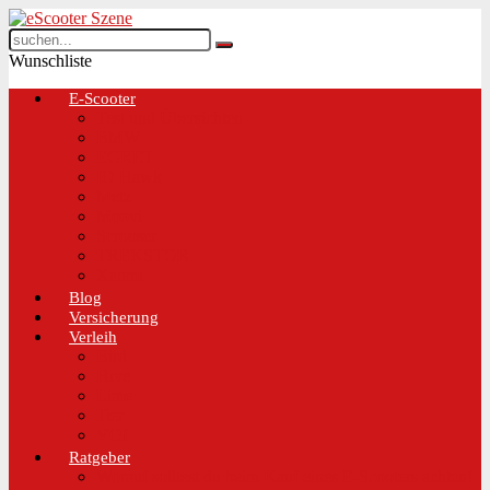
Wunschliste
E-Scooter
Test und Übersichten
BMW
EGRET
IO Hawk
Metz
Moovi
Scrooser
TREKSTOR
Xaomi
Blog
Versicherung
Verleih
Bird
Hive
Lime
Tier
VOI
Ratgeber
Worauf solltest du beim Kauf eines E-Scooters achten!