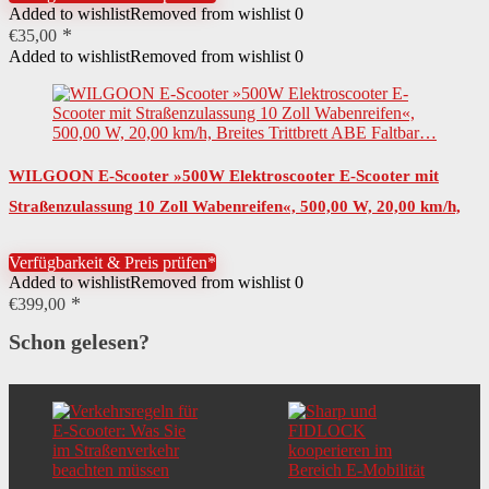
Added to wishlist
Removed from wishlist
0
€
35,00
Added to wishlist
Removed from wishlist
0
WILGOON E-Scooter »500W Elektroscooter E-Scooter mit
Straßenzulassung 10 Zoll Wabenreifen«, 500,00 W, 20,00 km/h,
Breites Trittbrett ABE Faltbar…
Verfügbarkeit & Preis prüfen*
Added to wishlist
Removed from wishlist
0
€
399,00
Schon gelesen?