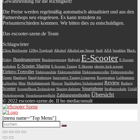
Gewährleistung für die Richtigkeit!
Die Preise werden regelmäßig automatisch aktualisiert und aus den
Partnershops neu eingelesen. Es kann trotzdem zu
Preisunterschieden kommen. Wir bitten dies zu entschuldigen.
Das escooter-szene.de Team
Schlagwörter
25km Reichweite
120kg Tragkraft
Alkohol
Alkohol am Steuer
Audi
AXA
bezahlen
Black-
E-Scooter
Bundesanzeiger
Friday
Bundesregierung
Bußgeld
E-Scooter
E-Scooter Sharing
ausleihen
E-Scooter Tuning
E-Skooter
electric kick scooter
Elektro-Tretroller
Elektromobile
Elektromobilität
Elektromotorroller
Elektrotretroller
Gesetz
Hamburg
Handyhalterung
Innovative Tuning-Lösungen
Kooperation
Luftkammer
Review
Luftreifen
Metz
Mobilitätstrends
Moover
Nachhaltige Verkehrsmittel
Rosberg
Scooter
Smartphone
ScooterBoost Technologie
Sharing Anbieter
Straßenverkehr
Unfall
Übersicht
Zahlungsmethoden
Verkehrsregeln
Versicherungspflicht
© 2022 escooter-szene.de. II bo mediaconsult
[menu name="Top Menu"]