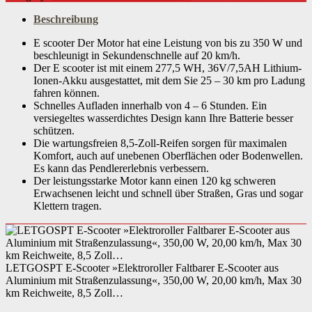
Altersempfehlung
ab 14 Jahren
Beschreibung
Benutzergewicht maximal
E scooter Der Motor hat eine Leistung von bis zu 350 W und
120,00 kg
beschleunigt in Sekundenschnelle auf 20 km/h.
Der E scooter ist mit einem 277,5 WH, 36V/7,5AH Lithium-
Nutzungsbereich
innerhalb der StVZO
Ionen-Akku ausgestattet, mit dem Sie 25 – 30 km pro Ladung
fahren können.
Einsatzzweck
Cruising
Schnelles Aufladen innerhalb von 4 – 6 Stunden. Ein
versiegeltes wasserdichtes Design kann Ihre Batterie besser
Eigenschaften
klappbar
schützen.
Die wartungsfreien 8,5-Zoll-Reifen sorgen für maximalen
Leistung Motor
350 W
Komfort, auch auf unebenen Oberflächen oder Bodenwellen.
Es kann das Pendlererlebnis verbessern.
Ladezeit Akku
4,00 Std.
Der leistungsstarke Motor kann einen 120 kg schweren
Erwachsenen leicht und schnell über Straßen, Gras und sogar
Leistung Motor ECO-Modus
350,00 W
Klettern tragen.
Details Motor
bürstenlos
Leistung Akku in Ah
7,50 A·h
LETGOSPT E-Scooter »Elektroroller Faltbarer E-Scooter aus
Aluminium mit Straßenzulassung«, 350,00 W, 20,00 km/h, Max 30
Details Akku
wartungsfrei
km Reichweite, 8,5 Zoll…
Reichweite Akku
30,00 km