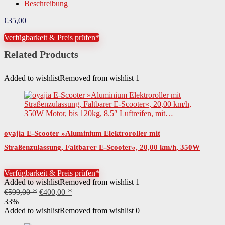
Beschreibung
Reichweite Akku ECO-Modus
30,00 km
€
35,00
Leistung Akku in Volt
36,00 V
Verfügbarkeit & Preis prüfen*
Related Products
Beschaffenheit Trittfläche
hoher Elastizität und Verschleißfestigkeit
Leistung Akku
350,00 Wh
Added to wishlist
Removed from wishlist
1
Art Räder
Wabenreifen
Anzahl Räder
2
Besondere Merkmale
Max 30 km Reichweite, 8,5 Zoll Wabenreifen E Roller für Erwachsene
oyajia E-Scooter »Aluminium Elektroroller mit
Straßenzulassung, Faltbarer E-Scooter«, 20,00 km/h, 350W
Steigfähigkeit
15,00 °
Motor, bis 120kg, 8.5″ Luftreifen, mit…
Steigfähigkeit in Prozent
15,00 %
Verfügbarkeit & Preis prüfen*
Added to wishlist
Removed from wishlist
1
Federung
Stoßdämpfer hinten
Ursprünglicher
Aktueller
€
599,00
€
400,00
Preis
Preis
33%
Rechtliche Pflichten
KennzeichenpflichtVersicherungspflicht
war:
ist:
Added to wishlist
Removed from wishlist
0
€599,00
€400,00.