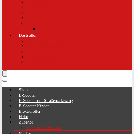
Aktuelle Gesetzeslage E-Scooter
LimePass getestet
Was sind E-Scooter?
Reifen / Räder
Recht
Zulassung
Bestseller
E-Scooter
Handschellenschlösser
Handyhalterung
Lenkertasche
Transporttasche
Shop:
E-Scooter
E-Scooter mit Straßenzulassung
E-Scooter Kinder
Elektroroller
Helm
Zubehör
E-Scooter Schloss
Marken