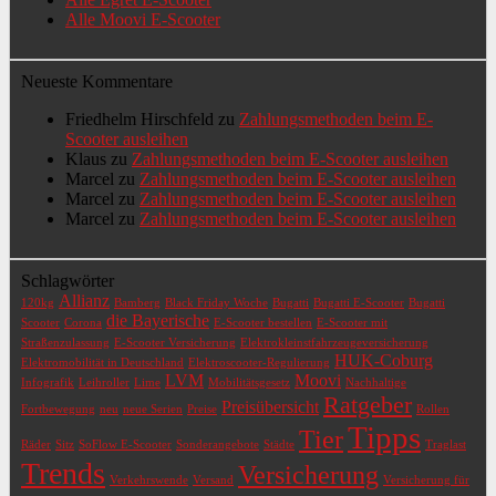
Alle Moovi E-Scooter
Neueste Kommentare
Friedhelm Hirschfeld
zu
Zahlungsmethoden beim E-
Scooter ausleihen
Klaus
zu
Zahlungsmethoden beim E-Scooter ausleihen
Marcel
zu
Zahlungsmethoden beim E-Scooter ausleihen
Marcel
zu
Zahlungsmethoden beim E-Scooter ausleihen
Marcel
zu
Zahlungsmethoden beim E-Scooter ausleihen
Schlagwörter
Allianz
120kg
Bamberg
Black Friday Woche
Bugatti
Bugatti E-Scooter
Bugatti
die Bayerische
Scooter
Corona
E-Scooter bestellen
E-Scooter mit
Straßenzulassung
E-Scooter Versicherung
Elektrokleinstfahrzeugeversicherung
HUK-Coburg
Elektromobilität in Deutschland
Elektroscooter-Regulierung
LVM
Moovi
Infografik
Leihroller
Lime
Mobilitätsgesetz
Nachhaltige
Ratgeber
Preisübersicht
Fortbewegung
neu
neue Serien
Preise
Rollen
Tipps
Tier
Räder
Sitz
SoFlow E-Scooter
Sonderangebote
Städte
Traglast
Trends
Versicherung
Verkehrswende
Versand
Versicherung für