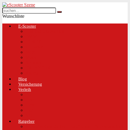
Wunschliste
E-Scooter
Test und Übersichten
BMW
EGRET
IO Hawk
Metz
Moovi
Scrooser
TREKSTOR
Xaomi
Blog
Versicherung
Verleih
Bird
Hive
Lime
Tier
VOI
Ratgeber
Worauf solltest du beim Kauf eines E-Scooters achten!