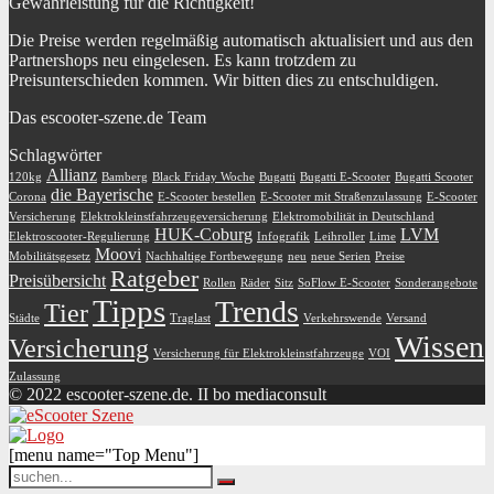
Gewährleistung für die Richtigkeit!
Die Preise werden regelmäßig automatisch aktualisiert und aus den
Partnershops neu eingelesen. Es kann trotzdem zu
Preisunterschieden kommen. Wir bitten dies zu entschuldigen.
Das escooter-szene.de Team
Schlagwörter
Allianz
120kg
Bamberg
Black Friday Woche
Bugatti
Bugatti E-Scooter
Bugatti Scooter
die Bayerische
Corona
E-Scooter bestellen
E-Scooter mit Straßenzulassung
E-Scooter
Versicherung
Elektrokleinstfahrzeugeversicherung
Elektromobilität in Deutschland
HUK-Coburg
LVM
Elektroscooter-Regulierung
Infografik
Leihroller
Lime
Moovi
Mobilitätsgesetz
Nachhaltige Fortbewegung
neu
neue Serien
Preise
Ratgeber
Preisübersicht
Rollen
Räder
Sitz
SoFlow E-Scooter
Sonderangebote
Tipps
Trends
Tier
Städte
Traglast
Verkehrswende
Versand
Wissen
Versicherung
Versicherung für Elektrokleinstfahrzeuge
VOI
Zulassung
© 2022 escooter-szene.de. II bo mediaconsult
[menu name="Top Menu"]