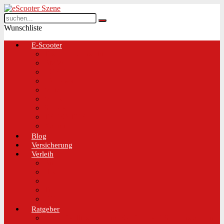
Wunschliste
E-Scooter
Test und Übersichten
BMW
EGRET
IO Hawk
Metz
Moovi
Scrooser
TREKSTOR
Xaomi
Blog
Versicherung
Verleih
Bird
Hive
Lime
Tier
VOI
Ratgeber
Worauf solltest du beim Kauf eines E-Scooters achten!