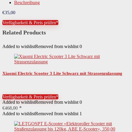
Beschreibung
Ladezeit Akku
4,00 Std.
€
35,00
Federung
Stoßdämpfer hinten
Verfügbarkeit & Preis prüfen*
Related Products
Leistung Akku in Volt
36,00 V
Leistung Akku
500,00 Wh
Added to wishlist
Removed from wishlist
0
Spannung Akku
36,00 V
Art Räder
Wabenreifen
Xiaomi Electric Scooter 3 Lite Schwarz mit Strassenzulassung
Anzahl Räder
2
Besondere Merkmale
40km Reichweite Faltbarer Elektroroller für Erwachsene
Verfügbarkeit & Preis prüfen*
Steigfähigkeit
20,00 °
Added to wishlist
Removed from wishlist
0
€
468,00
Rechtliche Pflichten
VersicherungspflichtKennzeichenpflicht
Added to wishlist
Removed from wishlist
1