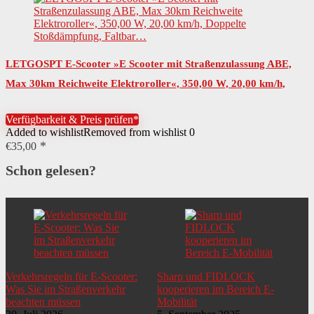
LETGOSPT E-Scooter »E Scooter mit Straßenzulassung ABE,
Max 30km Reichweite Elektroroller«, 350,00 W, 20,00 km/h,
Doppelte Stoßdämpfung, Faltbar…
Verfügbarkeit & Preis prüfen*
Added to wishlist
Removed from wishlist
0
€
35,00
Schon gelesen?
Verkehrsregeln für E-Scooter:
Sharp und FIDLOCK
Was Sie im Straßenverkehr
kooperieren im Bereich E-
beachten müssen
Mobilität