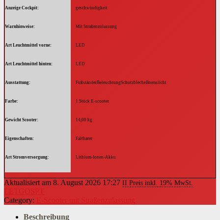
Anzeige Cockpit
geschwindigkeit
Warnhinweise
Mit Straßenzulassung
Art Leuchtmittel vorne
LED
Art Leuchtmittel hinten
LED
Ausstattung
FußständerBeleuchtungSchutzblecheBremslicht
Farbe
1 Stück E-scooter
Gewicht Scooter
14,00 kg
Eigenschaften
Faltbarer
Art Stromversorgung
Lithium-Ionen-Akku
Batterie-Akku-Technologie
Lithium-Ionen-Akku
Aktualisiert am 8. August 2026 17:27
II Preis inkl. 19% MwSt.
LETGOSPT
Akkukapazität
10000,00 mAh
Category:
E-Scooter mit Straßenzulassung
Altersempfehlung
ab 14 Jahren
Beschreibung