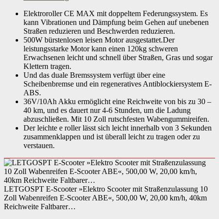
Benutzergewicht maximal
Elektroroller CE MAX mit doppeltem Federungssystem. Es
120,00 kg
kann Vibrationen und Dämpfung beim Gehen auf unebenen
Straßen reduzieren und Beschwerden reduzieren.
Nutzungsbereich
innerhalb der StVZO
500W bürstenlosen leisen Motor ausgestattet.Der
leistungsstarke Motor kann einen 120kg schweren
Level
EinsteigerFortgeschritteneProfis
Erwachsenen leicht und schnell über Straßen, Gras und sogar
Klettern tragen.
Beschaffenheit Trittfläche
Anti-Rutsch-WirkungVerschleißfestigkeit
Und das duale Bremssystem verfügt über eine
Scheibenbremse und ein regeneratives Antiblockiersystem E-
Leistung Motor
350 W
ABS.
36V/10Ah Akku ermöglicht eine Reichweite von bis zu 30 –
Reichweite Akku ECO-Modus
40,00 km
40 km, und es dauert nur 4-6 Stunden, um die Ladung
abzuschließen. Mit 10 Zoll rutschfesten Wabengummireifen.
Leistung Motor ECO-Modus
500,00 W
Der leichte e roller lässt sich leicht innerhalb von 3 Sekunden
zusammenklappen und ist überall leicht zu tragen oder zu
Details Motor
bürstenlos
verstauen.
Antriebsform
Nabenantrieb
Leistung Akku in Ah
10,00 A·h
LETGOSPT E-Scooter »Elektro Scooter mit Straßenzulassung 10
Zoll Wabenreifen E-Scooter ABE«, 500,00 W, 20,00 km/h, 40km
Details Akku
Hochleistungszellen
Reichweite Faltbarer…
Reichweite Akku
40,00 km