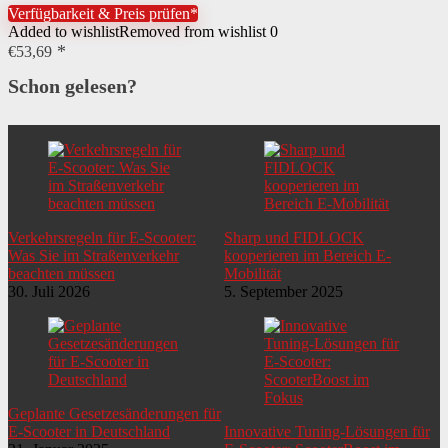
Verfügbarkeit & Preis prüfen*
Added to wishlist
Removed from wishlist
0
€
53,69
Schon gelesen?
Verkehrsregeln für E-Scooter:
Sharp und FIDLOCK
Was Sie im Straßenverkehr
kooperieren im Bereich E-
beachten müssen
Mobilität
30. Juli 2026
5. September 2025
Geplante Gesetzesänderungen für
E-Scooter in Deutschland
Innovative Tuning-Lösungen für