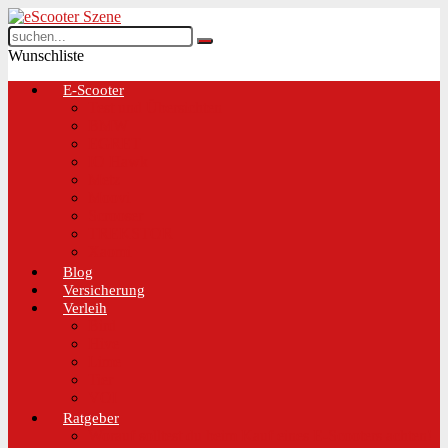
Wunschliste
E-Scooter
Test und Übersichten
BMW
EGRET
IO Hawk
Metz
Moovi
Scrooser
TREKSTOR
Xaomi
Blog
Versicherung
Verleih
Bird
Hive
Lime
Tier
VOI
Ratgeber
Worauf solltest du beim Kauf eines E-Scooters achten!