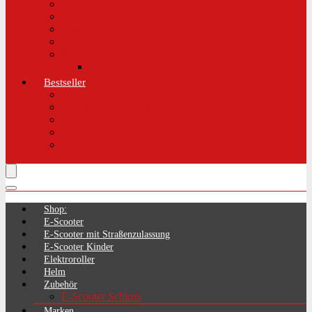
Aktuelle Gesetzeslage E-Scooter
LimePass getestet
Was sind E-Scooter?
Reifen / Räder
Recht
Zulassung
Bestseller
E-Scooter
Handschellenschlösser
Handyhalterung
Lenkertasche
Transporttasche
Shop:
E-Scooter
E-Scooter mit Straßenzulassung
E-Scooter Kinder
Elektroroller
Helm
Zubehör
E-Scooter Schloss
Marken