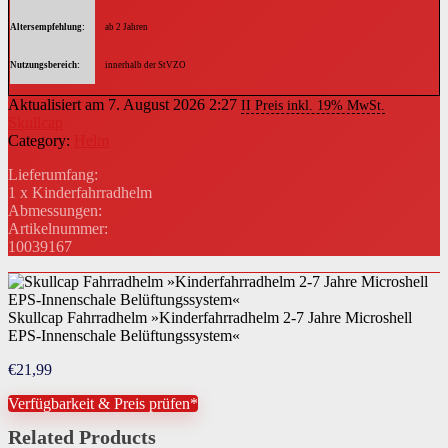
Altersempfehlung
ab 2 Jahren
Nutzungsbereich
innerhalb der StVZO
Aktualisiert am 7. August 2026 2:27
II Preis inkl. 19% MwSt.
Skullcap
Category:
Helm
Lieferumfang:
1 x Kinderfahrradhelm
Abmessungen:
Artikelnummer:
10039167
Skullcap Fahrradhelm »Kinderfahrradhelm 2-7 Jahre Microshell
EPS-Innenschale Belüftungssystem«
€
21,99
Verfügbarkeit & Preis prüfen*
Related Products