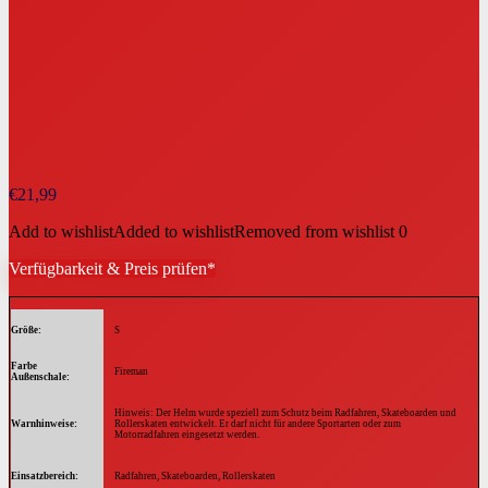
€
21,99
Add to wishlist
Added to wishlist
Removed from wishlist
0
Verfügbarkeit & Preis prüfen*
Größe
S
Farbe
Fireman
Außenschale
Hinweis: Der Helm wurde speziell zum Schutz beim Radfahren, Skateboarden und
Warnhinweise
Rollerskaten entwickelt. Er darf nicht für andere Sportarten oder zum
Motorradfahren eingesetzt werden.
Einsatzbereich
Radfahren, Skateboarden, Rollerskaten