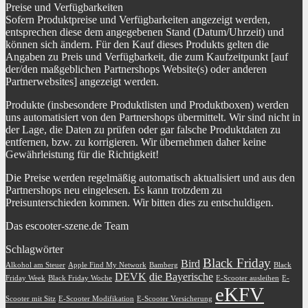
Preise und Verfügbarkeiten
Sofern Produktpreise und Verfügbarkeiten angezeigt werden,
entsprechen diese dem angegebenen Stand (Datum/Uhrzeit) und
können sich ändern. Für den Kauf dieses Produkts gelten die
Angaben zu Preis und Verfügbarkeit, die zum Kaufzeitpunkt [auf
der/den maßgeblichen Partnershops Website(s) oder anderen
Partnerwebsites] angezeigt werden.
Produkte (insbesondere Produktlisten und Produktboxen) werden
uns automatisiert von den Partnershops übermittelt. Wir sind nicht in
der Lage, die Daten zu prüfen oder gar falsche Produktdaten zu
entfernen, bzw. zu korrigieren. Wir übernehmen daher keine
Gewährleistung für die Richtigkeit!
Die Preise werden regelmäßig automatisch aktualisiert und aus den
Partnershops neu eingelesen. Es kann trotzdem zu
Preisunterschieden kommen. Wir bitten dies zu entschuldigen.
Das escooter-szene.de Team
Schlagwörter
Black Friday
Bird
Alkohol am Steuer
Apple Find My Network
Bamberg
Black
DEVK
die Bayerische
Friday Week
Black Friday Woche
E-Scooter ausleihen
E-
eKFV
Scooter mit Sitz
E-Scooter Modifikation
E-Scooter Versicherung