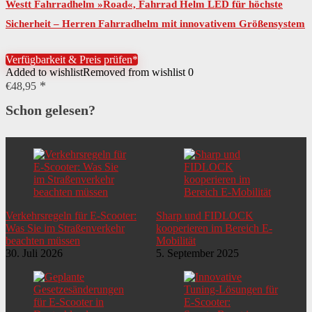
Westt Fahrradhelm »Road«, Fahrrad Helm LED für höchste
Sicherheit – Herren Fahrradhelm mit innovativem Größensystem
– Helm Fahrrad Damen auch für…
Verfügbarkeit & Preis prüfen*
Added to wishlist
Removed from wishlist
0
€
48,95
Schon gelesen?
Verkehrsregeln für E-Scooter:
Sharp und FIDLOCK
Was Sie im Straßenverkehr
kooperieren im Bereich E-
beachten müssen
Mobilität
30. Juli 2026
5. September 2025