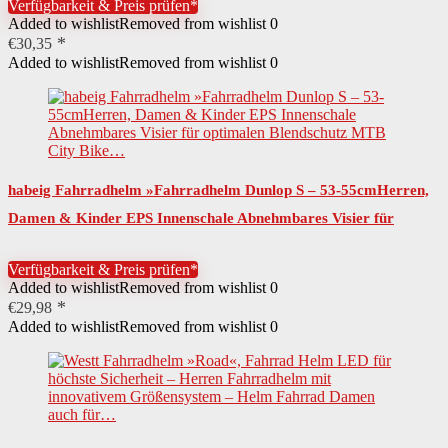
Verfügbarkeit & Preis prüfen*
Added to wishlist
Removed from wishlist
0
€
30,35
Added to wishlist
Removed from wishlist
0
habeig Fahrradhelm »Fahrradhelm Dunlop S – 53-55cmHerren,
Damen & Kinder EPS Innenschale Abnehmbares Visier für
optimalen Blendschutz MTB City Bike…
Verfügbarkeit & Preis prüfen*
Added to wishlist
Removed from wishlist
0
€
29,98
Added to wishlist
Removed from wishlist
0