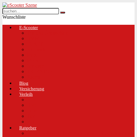
Wunschliste
E-Scooter
Test und Übersichten
BMW
EGRET
IO Hawk
Metz
Moovi
Scrooser
TREKSTOR
Xaomi
Blog
Versicherung
Verleih
Bird
Hive
Lime
Tier
VOI
Ratgeber
Worauf solltest du beim Kauf eines E-Scooters achten!