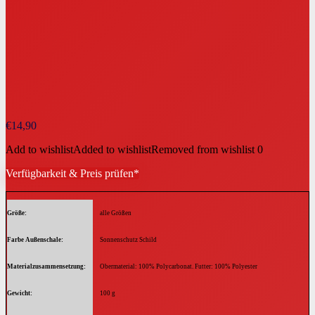
€
14,90
Add to wishlist
Added to wishlist
Removed from wishlist
0
Verfügbarkeit & Preis prüfen*
Größe
alle Größen
Farbe Außenschale
Sonnenschutz Schild
Materialzusammensetzung
Obermaterial: 100% Polycarbonat. Futter: 100% Polyester
Gewicht
100 g