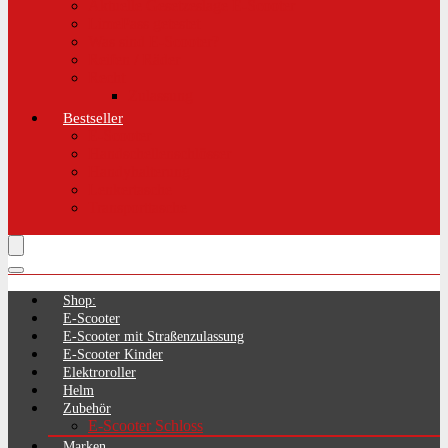
Aktuelle Gesetzeslage E-Scooter
LimePass getestet
Was sind E-Scooter?
Reifen / Räder
Recht
Zulassung
Bestseller
E-Scooter
Handschellenschlösser
Handyhalterung
Lenkertasche
Transporttasche
Shop:
E-Scooter
E-Scooter mit Straßenzulassung
E-Scooter Kinder
Elektroroller
Helm
Zubehör
E-Scooter Schloss
Marken