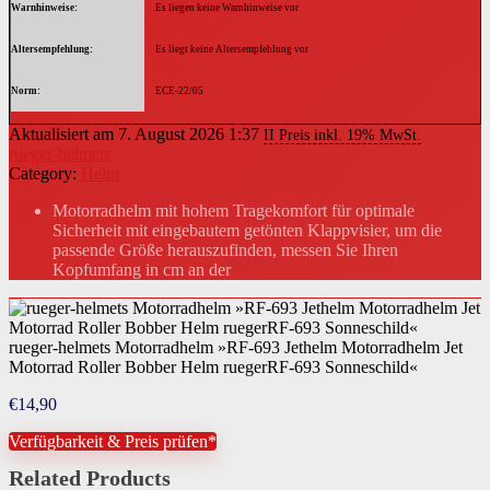
Warnhinweise
Es liegen keine Warnhinweise vor
Altersempfehlung
Es liegt keine Altersempfehlung vor
Norm
ECE-22/05
Aktualisiert am 7. August 2026 1:37
II Preis inkl. 19% MwSt.
rueger-helmets
Category:
Helm
Motorradhelm mit hohem Tragekomfort für optimale
Sicherheit mit eingebautem getönten Klappvisier, um die
passende Größe herauszufinden, messen Sie Ihren
Kopfumfang in cm an der
rueger-helmets Motorradhelm »RF-693 Jethelm Motorradhelm Jet
Motorrad Roller Bobber Helm ruegerRF-693 Sonneschild«
€
14,90
Verfügbarkeit & Preis prüfen*
Related Products