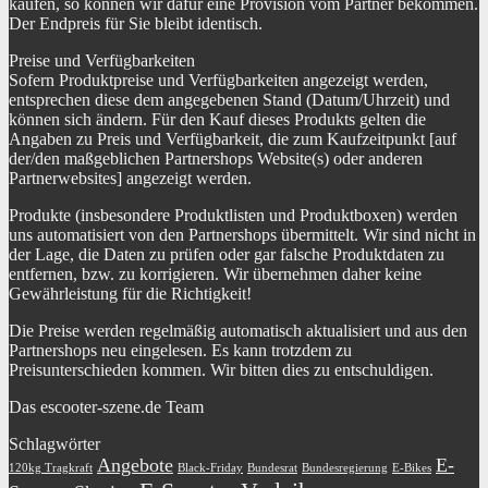
kaufen, so können wir dafür eine Provision vom Partner bekommen.
Der Endpreis für Sie bleibt identisch.
Preise und Verfügbarkeiten
Sofern Produktpreise und Verfügbarkeiten angezeigt werden,
entsprechen diese dem angegebenen Stand (Datum/Uhrzeit) und
können sich ändern. Für den Kauf dieses Produkts gelten die
Angaben zu Preis und Verfügbarkeit, die zum Kaufzeitpunkt [auf
der/den maßgeblichen Partnershops Website(s) oder anderen
Partnerwebsites] angezeigt werden.
Produkte (insbesondere Produktlisten und Produktboxen) werden
uns automatisiert von den Partnershops übermittelt. Wir sind nicht in
der Lage, die Daten zu prüfen oder gar falsche Produktdaten zu
entfernen, bzw. zu korrigieren. Wir übernehmen daher keine
Gewährleistung für die Richtigkeit!
Die Preise werden regelmäßig automatisch aktualisiert und aus den
Partnershops neu eingelesen. Es kann trotzdem zu
Preisunterschieden kommen. Wir bitten dies zu entschuldigen.
Das escooter-szene.de Team
Schlagwörter
Angebote
E-
120kg Tragkraft
Black-Friday
Bundesrat
Bundesregierung
E-Bikes