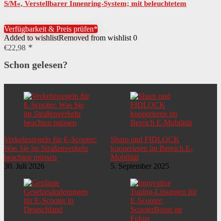
S/M«, Verstellbarer Innenring-System; mit beleuchtetem
Innenring-System
Verfügbarkeit & Preis prüfen*
Added to wishlist
Removed from wishlist
0
€
22,98
Schon gelesen?
Verkehrsregeln für E-Scooter:
Sharp und FIDLOCK
Was Sie im Straßenverkehr
kooperieren im Bereich E-
beachten müssen
Mobilität
30. Juli 2026
5. September 2025