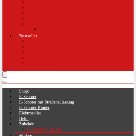
Aktuelle Gesetzeslage E-Scooter
LimePass getestet
Was sind E-Scooter?
Reifen / Räder
Recht
Zulassung
Bestseller
E-Scooter
Handschellenschlösser
Handyhalterung
Lenkertasche
Transporttasche
Shop:
E-Scooter
E-Scooter mit Straßenzulassung
E-Scooter Kinder
Elektroroller
Helm
Zubehör
E-Scooter Schloss
Marken