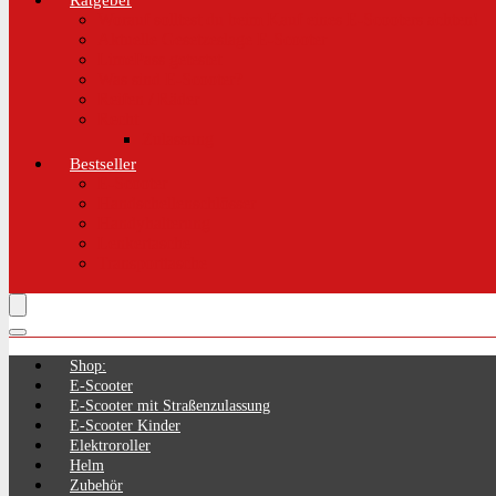
Ratgeber
Worauf solltest du beim Kauf eines E-Scooters achten!
Aktuelle Gesetzeslage E-Scooter
LimePass getestet
Was sind E-Scooter?
Reifen / Räder
Recht
Zulassung
Bestseller
E-Scooter
Handschellenschlösser
Handyhalterung
Lenkertasche
Transporttasche
Shop:
E-Scooter
E-Scooter mit Straßenzulassung
E-Scooter Kinder
Elektroroller
Helm
Zubehör