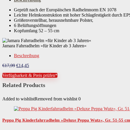
Verschluss
Klickverschluss
Geprüft nach der Europäischen Radhelmnorm EN 1078
Leichte Helmkonstruktion mit hoher Schlagfestigkeit durch 
Größenverstellbar, herausnehmbare Polster,
6 Belüftungsöffnungen
Kopfumfang 52 – 55 cm
Jamara Fahrradhelm »für Kinder ab 3 Jahren«
Beschreibung
Ursprünglicher
Aktueller
€
17,99
€
14,45
Preis
Preis
Verfügbarkeit & Preis prüfen*
war:
ist:
€17,99
€14,45.
Related Products
Added to wishlist
Removed from wishlist
0
Peppa Pig Kinderfahrradhelm »Deluxe Peppa Wutz«, Gr. 51-55 