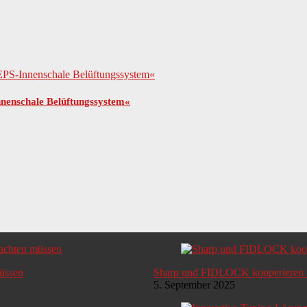
nenschale Belüftungssystem«
müssen
Sharp und FIDLOCK kooperieren i
5. September 2025