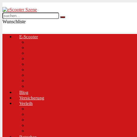
Wunschliste
E-Scooter
Test und Übersichten
BMW
EGRET
IO Hawk
Metz
Moovi
Scrooser
TREKSTOR
Xaomi
Blog
Versicherung
Verleih
Bird
Hive
Lime
Tier
VOI