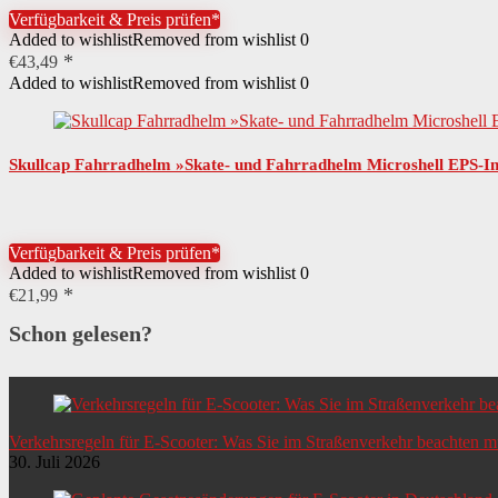
Verfügbarkeit & Preis prüfen*
Added to wishlist
Removed from wishlist
0
€
43,49
Added to wishlist
Removed from wishlist
0
Skullcap Fahrradhelm »Skate- und Fahrradhelm Microshell EPS-In
Verfügbarkeit & Preis prüfen*
Added to wishlist
Removed from wishlist
0
€
21,99
Schon gelesen?
Verkehrsregeln für E-Scooter: Was Sie im Straßenverkehr beachten 
30. Juli 2026