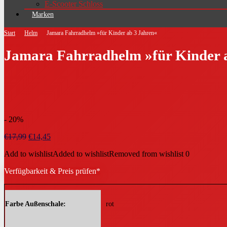
E-Scooter Schloss
Marken
Start
Helm
Jamara Fahrradhelm »für Kinder ab 3 Jahren«
Jamara Fahrradhelm »für Kinder 
- 20%
Ursprünglicher
Aktueller
€
17,99
€
14,45
Preis
Preis
Add to wishlist
Added to wishlist
Removed from wishlist
0
war:
ist:
€17,99
€14,45.
Verfügbarkeit & Preis prüfen*
Farbe Außenschale
rot