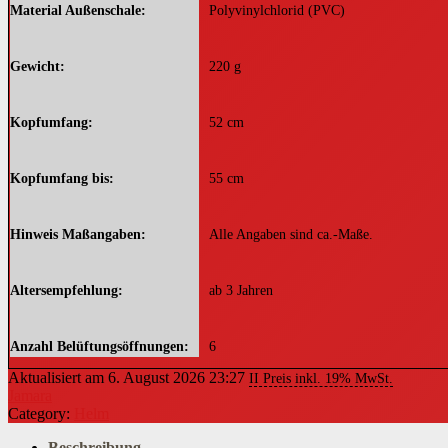
Material Außenschale
Polyvinylchlorid (PVC)
Gewicht
220 g
Kopfumfang
52 cm
Kopfumfang bis
55 cm
Hinweis Maßangaben
Alle Angaben sind ca.-Maße.
Altersempfehlung
ab 3 Jahren
Anzahl Belüftungsöffnungen
6
Aktualisiert am 6. August 2026 23:27
II Preis inkl. 19% MwSt.
Jamara
Details Futter
herausnehmbar
Category:
Helm
Beschreibung