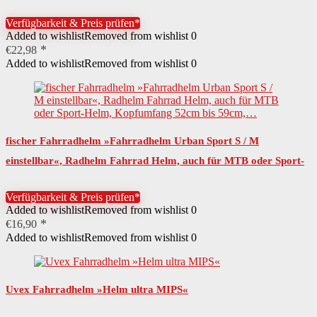
Innenring-System
Verfügbarkeit & Preis prüfen*
Added to wishlist
Removed from wishlist
0
€
22,98
Added to wishlist
Removed from wishlist
0
fischer Fahrradhelm »Fahrradhelm Urban Sport S / M
einstellbar«, Radhelm Fahrrad Helm, auch für MTB oder Sport-
Helm, Kopfumfang 52cm bis 59cm,…
Verfügbarkeit & Preis prüfen*
Added to wishlist
Removed from wishlist
0
€
16,90
Added to wishlist
Removed from wishlist
0
Uvex Fahrradhelm »Helm ultra MIPS«