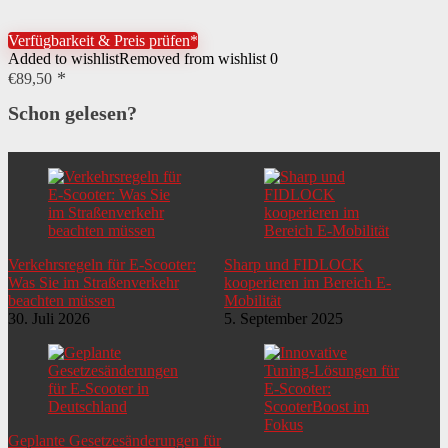
Verfügbarkeit & Preis prüfen*
Added to wishlist
Removed from wishlist
0
€
89,50
Schon gelesen?
Verkehrsregeln für E-Scooter:
Sharp und FIDLOCK
Was Sie im Straßenverkehr
kooperieren im Bereich E-
beachten müssen
Mobilität
30. Juli 2026
5. September 2025
Geplante Gesetzesänderungen für