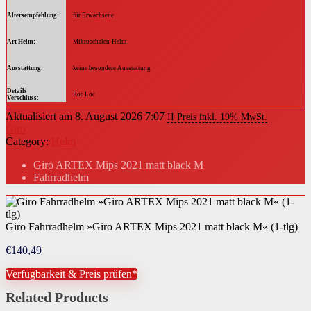
Altersempfehlung
für Erwachsene
Art Helm
Mikroschalen-Helm
Ausstattung
keine besondere Ausstattung
Details
Roc Loc
Verschluss
Aktualisiert am 8. August 2026 7:07
II Preis inkl. 19% MwSt.
Verschluss
Roc Loc
Giro
Category:
Helm
Giro ARTEX Mips 2021 matt black M
Fahrradhelm
Giro Fahrradhelm »Giro ARTEX Mips 2021 matt black M« (1-tlg)
€
140,49
Verfügbarkeit & Preis prüfen*
Related Products