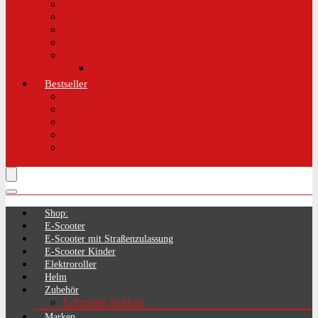
Aktuelle Gesetzeslage E-Scooter
LimePass getestet
Was sind E-Scooter?
Reifen / Räder
Recht
Zulassung
Bestseller
E-Scooter
Handschellenschlösser
Handyhalterung
Lenkertasche
Transporttasche
Shop:
E-Scooter
E-Scooter mit Straßenzulassung
E-Scooter Kinder
Elektroroller
Helm
Zubehör
E-Scooter Schloss
Marken