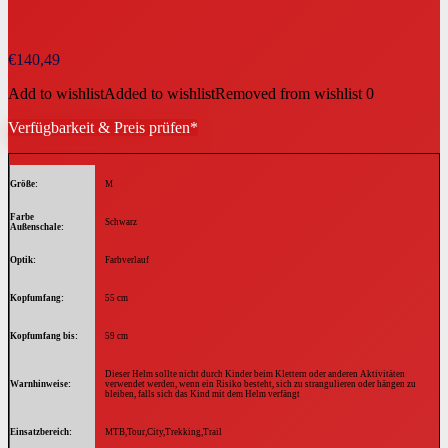
€
140,49
Add to wishlist
Added to wishlist
Removed from wishlist
0
Verfügbarkeit & Preis prüfen*
Größe
M
Farbe
Schwarz
Außenschale
Optik
Farbverlauf
Kopfumfang
55 cm
Kopfumfang bis
59 cm
Dieser Helm sollte nicht durch Kinder beim Klettern oder anderen Aktivitäten
Warnhinweise
verwendet werden, wenn ein Risiko besteht, sich zu strangulieren oder hängen zu
bleiben, falls sich das Kind mit dem Helm verfängt
Einsatzbereich
MTB,Tour,City,Trekking,Trail