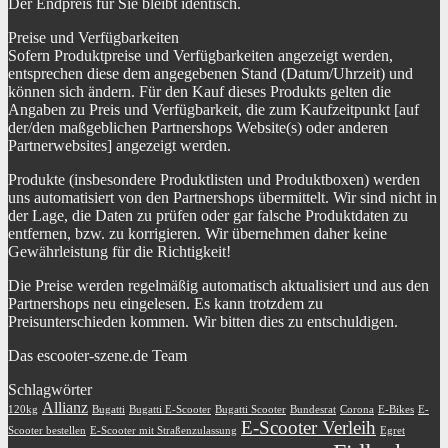
Der Endpreis für Sie bleibt identisch.
Preise und Verfügbarkeiten
Sofern Produktpreise und Verfügbarkeiten angezeigt werden,
entsprechen diese dem angegebenen Stand (Datum/Uhrzeit) und
können sich ändern. Für den Kauf dieses Produkts gelten die
Angaben zu Preis und Verfügbarkeit, die zum Kaufzeitpunkt [auf
der/den maßgeblichen Partnershops Website(s) oder anderen
Partnerwebsites] angezeigt werden.
Produkte (insbesondere Produktlisten und Produktboxen) werden
uns automatisiert von den Partnershops übermittelt. Wir sind nicht in
der Lage, die Daten zu prüfen oder gar falsche Produktdaten zu
entfernen, bzw. zu korrigieren. Wir übernehmen daher keine
Gewährleistung für die Richtigkeit!
Die Preise werden regelmäßig automatisch aktualisiert und aus den
Partnershops neu eingelesen. Es kann trotzdem zu
Preisunterschieden kommen. Wir bitten dies zu entschuldigen.
Das escooter-szene.de Team
Schlagwörter
Allianz
120kg
Bugatti
Bugatti E-Scooter
Bugatti Scooter
Bundesrat
Corona
E-Bikes
E-
E-Scooter Verleih
Scooter bestellen
E-Scooter mit Straßenzulassung
Egret