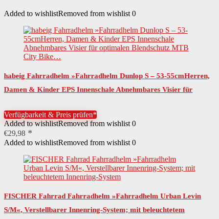
Added to wishlist
Removed from wishlist
0
habeig Fahrradhelm »Fahrradhelm Dunlop S – 53-55cmHerren,
Damen & Kinder EPS Innenschale Abnehmbares Visier für
optimalen Blendschutz MTB City Bike…
Verfügbarkeit & Preis prüfen*
Added to wishlist
Removed from wishlist
0
€
29,98
Added to wishlist
Removed from wishlist
0
FISCHER Fahrrad Fahrradhelm »Fahrradhelm Urban Levin
S/M«, Verstellbarer Innenring-System; mit beleuchtetem