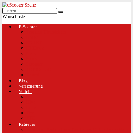
Wunschliste
E-Scooter
Test und Übersichten
BMW
EGRET
IO Hawk
Metz
Moovi
Scrooser
TREKSTOR
Xaomi
Blog
Versicherung
Verleih
Bird
Hive
Lime
Tier
VOI
Ratgeber
Worauf solltest du beim Kauf eines E-Scooters achten!