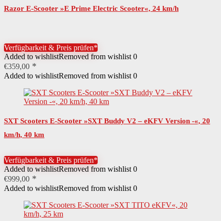
Razor E-Scooter »E Prime Electric Scooter«, 24 km/h
Rechtliche Pflichten
HelmpflichtKennzeichenpflichtVersicherungspflicht
Benötigte Fahrerlaubnis
Moped-Prüfbescheinigung
Verfügbarkeit & Preis prüfen*
Nutzungsbereich
innerhalb der StVZO
Added to wishlist
Removed from wishlist
0
€
359,00
Benutzergewicht maximal
104,00 kg
Added to wishlist
Removed from wishlist
0
Altersempfehlung
ab 16 Jahren
Anzahl Akkus
1 St.
SXT Scooters E-Scooter »SXT Buddy V2 – eKFV Version -«, 20
Material Lenkergriff
Gummi
km/h, 40 km
Akkukapazität
30000,00 mAh
Verfügbarkeit & Preis prüfen*
Anzahl benötigter Batterien
1 St.
Added to wishlist
Removed from wishlist
0
€
999,00
Batterie-Akku-Technologie
Lithium-Ionen
Added to wishlist
Removed from wishlist
0
Art Stromversorgung
Akku (Wechselbar)