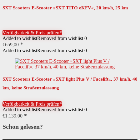
Material Schutzbleche
Metall
SXT Scooters E-Scooter »SXT TITO eKFV«, 20 km/h, 25 km
Material Kugellager
Stahl
Material Räder
Gummi
Verfügbarkeit & Preis prüfen*
Material Trittfläche
Aluminium
Added to wishlist
Removed from wishlist
0
€
659,00
Sitzposition
variabel
Added to wishlist
Removed from wishlist
0
Breite Sattel
25,00 cm
Höchstgeschwindigkeit
45,00 km/h
SXT Scooters E-Scooter »SXT light Plus V / Facelift«, 37 km/h, 40
Leistung Akku
1440,00 Wh
km, keine Straßenzulassung
Federung
Federgabel vorne Doppelstoßdämpfer hinten
Verfügbarkeit & Preis prüfen*
Steigfähigkeit in Prozent
15,00 %
Added to wishlist
Removed from wishlist
0
€
1.139,00
Steigfähigkeit
8,50 °
Schon gelesen?
Besondere Merkmale
zugelassen laut StVZO