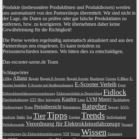
Produkte (insbesondere Produktlisten und Produktboxen) werden
uns automatisiert von den Partnershops übermittelt. Wir sind nicht in
der Lage, die Daten zu prüfen oder gar falsche Produktdaten zu
entfernen, bzw. zu korrigieren. Wir übernehmen daher keine
Gewährleistung für die Richtigkeit!
Die Preise werden regelmäßig automatisch aktualisiert und aus den
Partnershops neu eingelesen. Es kann trotzdem zu
Preisunterschieden kommen. Wir bitten dies zu entschuldigen.
Das escooter-szene.de Team
Schlagwörter
Allianz
120kg
Bugatti
Bugatti E-Scooter
Bugatti Scooter
Bundesrat
Corona
E-Bikes
E-
E-Scooter Verleih
Scooter bestellen
E-Scooter mit Straßenzulassung
Egret
Fidlock
Elektrokleinstfahrzeugeversicherung
Elektromobilität in Deutschland
Kaufen
LVM
Moovi
Flaschenhalterung
GT3
Hive
Infografik
Lime
Nachhaltige
Ratgeber
Preisübersicht
Fortbewegung
Preise
Rabattaktion
Segway
StVO-
Tipps
Trends
Tier
konform
Städte
Test
Traglast
Verfügbarkeit
Verordnung für Elektrokleinstfahrzeuge
Verkehrswende
Versand
Wissen
Versicherung für Elektrokleinstfahrzeuge
VOI
Winter
Zulassung