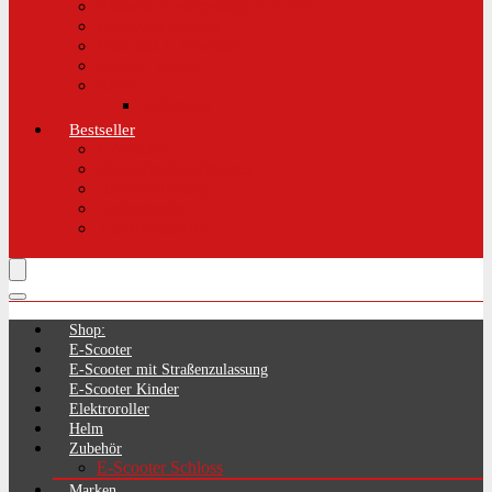
Aktuelle Gesetzeslage E-Scooter
LimePass getestet
Was sind E-Scooter?
Reifen / Räder
Recht
Zulassung
Bestseller
E-Scooter
Handschellenschlösser
Handyhalterung
Lenkertasche
Transporttasche
Shop:
E-Scooter
E-Scooter mit Straßenzulassung
E-Scooter Kinder
Elektroroller
Helm
Zubehör
E-Scooter Schloss
Marken