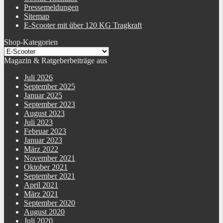
Pressemeldungen
Leistung Motor
1200 W
Sitemap
E-Scooter mit über 120 KG Tragkraft
Details Federung
Federgabel vorne, Doppelstoßdämpfer hinten
Shop-Kategorien
Eigenschaften
klappbartragbarwetterbeständigdurchzugsstark
Magazin & Ratgeberbeiträge aus
Eigenschaften Sattel
höhenverstellbarabnehmbarwetterbeständig
Juli 2026
Beleuchtung Scooter
Lenkstange
September 2025
Januar 2025
Polsterung Sattel
September 2023
ja
August 2023
Juli 2023
Material Sattelbezug
Kunstleder
Februar 2023
Januar 2023
Ausstattung
SeitenständerBeleuchtungTachoSchutzblecheHupeSattelSpiegelLadegerät
März 2022
November 2021
Ständer
Seitenständer
Oktober 2021
September 2021
Reflektoren
seitlichSattel hintenLenkstange vorne
April 2021
März 2021
Art Leuchtmittel hinten
LED
September 2020
August 2020
Art Leuchtmittel vorne
LED
Juli 2020