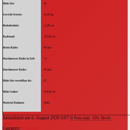
Höhe Sitz
65
Gewicht Scooter
39,00 kg
Bodenfreiheit
12,00 cm
Radstand
102,00 cm
Breite Räder
80 mm
Durchmesser Räder in Zoll
14 "
Durchmesser Räder
40 mm
Höhe Sitz verstellbar bis
87
Höhe Lenker
109,00 cm
Material Rahmen
Stahl
Stärke Trittfläche
7,00 mm
Aktualisiert am 6. August 2026 0:07
II Preis inkl. 19% MwSt.
Forca
Breite Trittfläche
28,00 cm
Category:
E-Scooter