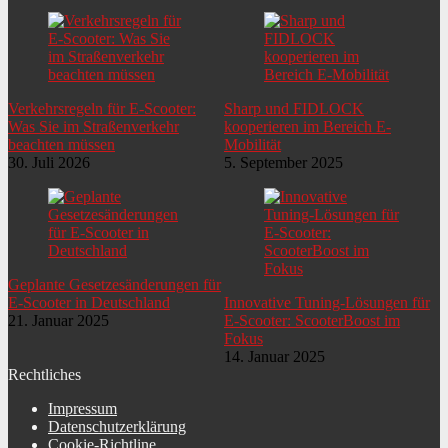
Anzahl Räder
2
Art Räder
2
Spannung Akku
48,00 V
Verkehrsregeln für E-Scooter:
Sharp und FIDLOCK
Leistung Akku in Volt
48,00 V
Was Sie im Straßenverkehr
kooperieren im Bereich E-
beachten müssen
Mobilität
30. Juli 2026
5. September 2025
Beschaffenheit Trittfläche
rutschfest Wetterbständig
Typ Akku
Lithium-Ionen-Akku
Ladezyklen Akku
1000
Details Akku
wartungsfrei
Geplante Gesetzesänderungen für
E-Scooter in Deutschland
Innovative Tuning-Lösungen für
Leistung Akku in Ah
30,00 A·h
21. Januar 2025
E-Scooter: ScooterBoost im
Fokus
Antriebsform
Nabenantrieb
14. Januar 2025
Rechtliches
Starter
Zündschloss
Impressum
Datenschutzerklärung
Details Motor
wartungsfreibürstenlos
Cookie-Richtline