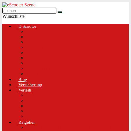
Wunschliste
E-Scooter
Test und Übersichten
BMW
EGRET
IO Hawk
Metz
Moovi
Scrooser
TREKSTOR
Xaomi
Blog
Versicherung
Verleih
Bird
Hive
Lime
Tier
VOI
Ratgeber
Worauf solltest du beim Kauf eines E-Scooters achten!