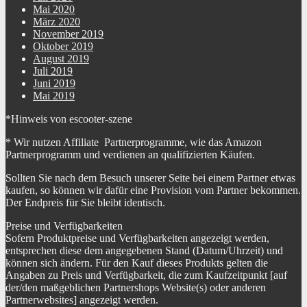
Mai 2020
WEEE-Reg.-Nr. DE
90565518
März 2020
November 2019
Typ Vorderbremse
Scheibenbremse
Oktober 2019
August 2019
Fahrersitz vorhanden
Juli 2019
Roller besitzt einen Fahrersitz
Juni 2019
Mai 2019
Warnhinweise
Bedienungsanleitung beachten!
*Hinweis von escooter-szene
Anzeige Cockpit
GeschwindigkeitAkku-LadestandTageskilometer
* Wir nutzen Affiliate Partnerprogramme, wie das Amazon
Level
EinsteigerFortgeschritteneProfi
Partnerprogramm und verdienen an qualifizierten Käufen.
Details Handgriffe
rutschfestwetterfestvibrationsdämpfend
Sollten Sie nach dem Besuch unserer Seite bei einem Partner etwas
kaufen, so können wir dafür eine Provision vom Partner bekommen.
Bauart Hinterbremse
hydraulisch
Der Endpreis für Sie bleibt identisch.
Preise und Verfügbarkeiten
Typ Hinterbremse
Scheibenbremse
Sofern Produktpreise und Verfügbarkeiten angezeigt werden,
entsprechen diese dem angegebenen Stand (Datum/Uhrzeit) und
Bauart Vorderbremse
hydraulisch
können sich ändern. Für den Kauf dieses Produkts gelten die
Angaben zu Preis und Verfügbarkeit, die zum Kaufzeitpunkt [auf
Sprachen Bedienungs-
Deutsch (DE)
Aufbauanleitung
der/den maßgeblichen Partnershops Website(s) oder anderen
Partnerwebsites] angezeigt werden.