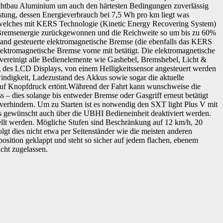
ichtbau Aluminium um auch den härtesten Bedingungen zuverlässig
tung, dessen Energieverbrauch bei 7,5 Wh pro km liegt was
, welches mit KERS Technologie (Kinetic Energy Recovering System)
rd Bremsenergie zurückgewonnen und die Reichweite so um bis zu 60%
 Hand gesteuerte elektromagnetische Bremse (die ebenfalls das KERS
elektromagnetische Bremse vorne mit betätigt. Die elektromagnetische
 vereinigt alle Bedienelemente wie Gashebel, Bremshebel, Licht &
des LCD Displays, von einem Helligkeitssensor angesteuert werden
indigkeit, Ladezustand des Akkus sowie sogar die aktuelle
auf Knopfdruck ertönt.Während der Fahrt kann wunschweise die
 – dies solange bis entweder Bremse oder Gasgriff erneut betätigt
 verhindern. Um zu Starten ist es notwendig den SXT light Plus V mit
ls gewünscht auch über die UBHI Bedieneinheit deaktiviert werden.
ellt werden. Mögliche Stufen sind Beschränkung auf 12 km/h, 20
gt dies nicht etwa per Seitenständer wie die meisten anderen
sition geklappt und steht so sicher auf jedem flachen, ebenem
cht zugelassen.