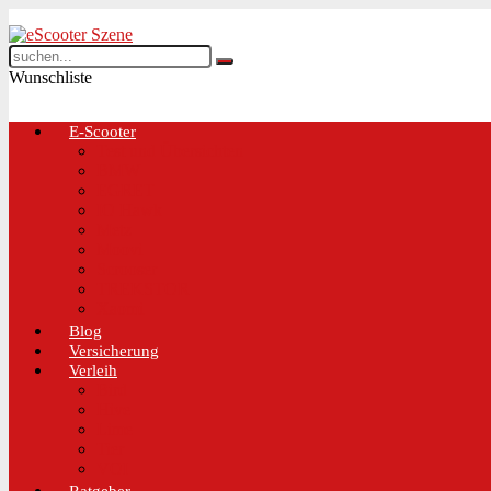
Wunschliste
E-Scooter
Test und Übersichten
BMW
EGRET
IO Hawk
Metz
Moovi
Scrooser
TREKSTOR
Xaomi
Blog
Versicherung
Verleih
Bird
Hive
Lime
Tier
VOI