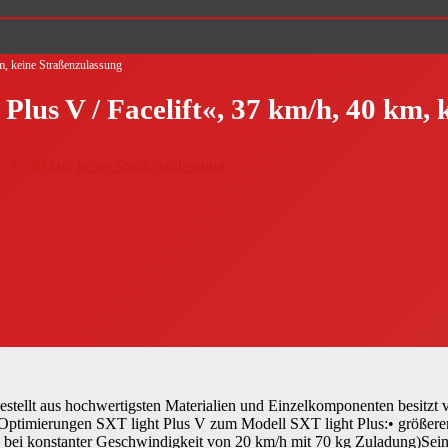
m, keine Straßenzulassung
Plus V / Facelift«, 37 km/h, 40 km,
ellt aus hochwertigsten Materialien und Einzelkomponenten besitzt vi
 / Optimierungen SXT light Plus V zum Modell SXT light Plus:• größe
 bei konstanter Geschwindigkeit von 20 km/h mit 70 kg Zuladung)Sein