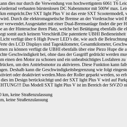
n kann dies nur durch die Verwendung von hochwertigstem 6061 T6 Le
 Vorderrad verbauten bürstenlosen DC Nabenmotor mit 500W max. Leis
 km entspricht.Der SXT light Plus V ist das erste SXT Scootermodell
ndet wird. Durch die elektromagnetische Bremse an der Vorderachse wi
ter verwendet.Ausgestattet mit einer Dual-Bremsanlage findet die per
e an der Hinterachse ihren Platz, welche bei Betätigung ebenfalls die 
iegt somit auch keinem Verschleiß.Die patentierte UBHI Bedieneinheit
cht verfügt über 6 High Power LED’s die, wie auch die Beleuchtung 
e Werte des LCD Displays sind Tageskilometer, Gesamtkilometer, Geschw
nen zu können verfügt die UBHI ebenfalls über eine Piezo Hupe die 
hte Geschwindigkeit bei, ohne dass der Gasgriff gedrückt werden muss
 zum einen den Motor zu schonen und ein unbeabsichtigtes Losfahren zu
 drücken, um den Antriebsmotor zu aktivieren. Diese Funktion kann fal
ngen. Deshalb kann die Geschwindigkeitsbegrenzung wie folgt eingest
viert oder deaktiviert werden.Muss der Roller geparkt werden, so erfol
ies im Design berücksichtigt und der SXT light Plus V wird auf Parkpo
.ACHTUNG!!! Das Modell SXT light Plus V ist im Bereich der StVZO ni
km, keine Straßenzulassung