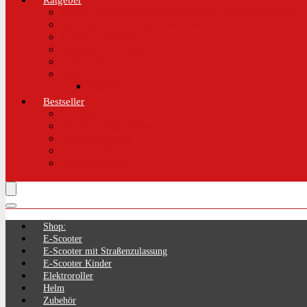
Ratgeber
Worauf solltest du beim Kauf eines E-Scooters achten!
Aktuelle Gesetzeslage E-Scooter
LimePass getestet
Was sind E-Scooter?
Reifen / Räder
Recht
Zulassung
Bestseller
E-Scooter
Handschellenschlösser
Handyhalterung
Lenkertasche
Transporttasche
Shop:
E-Scooter
E-Scooter mit Straßenzulassung
E-Scooter Kinder
Elektroroller
Helm
Zubehör