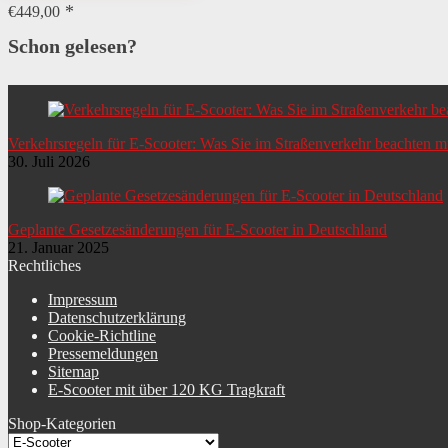
€
449,00
Schon gelesen?
Verkehrsregeln für E-Scooter: Was Sie im Straßenverkehr beachten 
30. Juli 2026
Geplante Gesetzesänderungen für E-Scooter in Deutschland
21. Januar 2025
Rechtliches
Impressum
Datenschutzerklärung
Cookie-Richtline
Pressemeldungen
Sitemap
E-Scooter mit über 120 KG Tragkraft
Shop-Kategorien