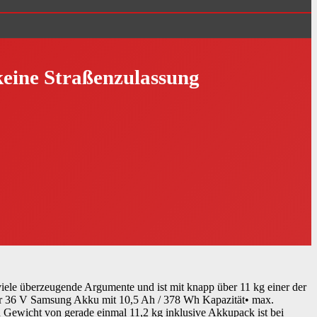
 keine Straßenzulassung
ele überzeugende Argumente und ist mit knapp über 11 kg einer der
rer 36 V Samsung Akku mit 10,5 Ah / 378 Wh Kapazität• max.
 Gewicht von gerade einmal 11,2 kg inklusive Akkupack ist bei