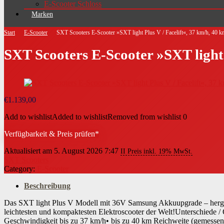
E-Scooter Schloss
Marken
Start
E-Scooter
SXT Scooters E-Scooter »SXT light Plus V / Facelift«, 37 km/h, 40 k
SXT Scooters E-Scooter »SXT light 
€
1.139,00
Add to wishlist
Added to wishlist
Removed from wishlist
0
Verfügbarkeit & Preis prüfen*
Aktualisiert am 5. August 2026 7:47
II Preis inkl. 19% MwSt.
SXT Scooters
Category:
E-Scooter
Beschreibung
Das SXT light Plus V Modell mit 36V Samsung Akkuupgrade – hergest
leichtesten und kompaktesten Elektroscooter der Welt!Unterschiede
Geschwindigkeit bis zu 37 km/h• bis zu 40 km Reichweite (gemessen