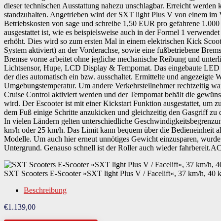
dieser technischen Ausstattung nahezu unschlagbar. Erreicht werde
standzuhalten. Angetrieben wird der SXT light Plus V von einem im
Betriebskosten von sage und schreibe 1,50 EUR pro gefahrene 1.000
ausgestattet ist, wie es beispielsweise auch in der Formel 1 verwe
erhöht. Dies wird so zum ersten Mal in einem elektrischen Kick Scoo
System aktiviert) an der Vorderachse, sowie eine fußbetriebene Brems
Bremse vorne arbeitet ohne jegliche mechanische Reibung und unterl
Lichtsensor, Hupe, LCD Display & Tempomat. Das eingebaute LED Li
der dies automatisch ein bzw. ausschaltet. Ermittelte und angezeigt
Umgebungstemperatur. Um andere Verkehrsteilnehmer rechtzeitig war
Cruise Control aktiviert werden und der Tempomat behält die gewünsc
wird. Der Escooter ist mit einer Kickstart Funktion ausgestattet, um
dem Fuß einige Schritte anzukicken und gleichzeitig den Gasgriff zu
In vielen Ländern gelten unterschiedliche Geschwindigkeitsbegrenzu
km/h oder 25 km/h. Das Limit kann bequem über die Bedieneinheit akti
Modelle. Um auch hier erneut unnötiges Gewicht einzusparen, wurde d
Untergrund. Genauso schnell ist der Roller auch wieder fahrbereit
SXT Scooters E-Scooter »SXT light Plus V / Facelift«, 37 km/h, 40 
Beschreibung
€
1.139,00