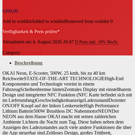
€
499,00
Add to wishlist
Added to wishlist
Removed from wishlist
0
Verfügbarkeit & Preis prüfen*
Aktualisiert am 4. August 2026 20:47
II Preis inkl. 19% MwSt.
OKAI
Category:
E-Scooter
Beschreibung
OKAI Neon, E-Scooter, 500W, 25 kmh, bis zu 40 km
ReichweiteSTATE-OF-THE-ART TECHNOLOGIEHigh-End
Komponenten und Technologie vereint in einem
FahrzeugScheibenbremse hintenZentrales Display mit einstellbarem
Design und integrierter NFC Funktion (NFC Karte befindet sich mit
im Lieferumfang)GeschwindigkeitsanzeigeLadezustandDezenter
ON/OFF Knopf auf der linken LenkerseiteHigh Performance
Lithium Batterie500W Brushless DC NabenmotorNEONDer
NEON aus dem Hause OKAI macht mit seinen zahlreichen
Ambiente Lichtern die Nacht zum Tag. Diese haben neben dem
Anzeigen des Ladezustandes auch viele andere Funktionen die über
die App steuerbar sind.Zeitloses Design, großes Trittbrett,