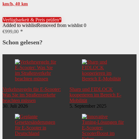
km/h, 40 km
Verfügbarkeit & Preis prüfen*
Added to wishlist
Removed from wishlist
0
€
999,00
Schon gelesen?
Verkehrsregeln für E-Scooter:
Sharp und FIDLOCK
Was Sie im Straßenverkehr
kooperieren im Bereich E-
beachten müssen
Mobilität
30. Juli 2026
5. September 2025