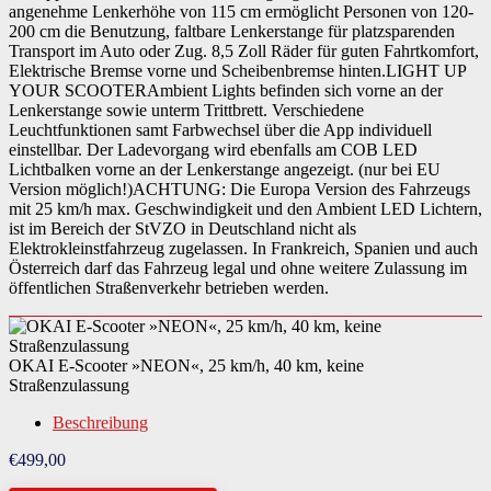
angenehme Lenkerhöhe von 115 cm ermöglicht Personen von 120-
200 cm die Benutzung, faltbare Lenkerstange für platzsparenden
Transport im Auto oder Zug. 8,5 Zoll Räder für guten Fahrtkomfort,
Elektrische Bremse vorne und Scheibenbremse hinten.LIGHT UP
YOUR SCOOTERAmbient Lights befinden sich vorne an der
Lenkerstange sowie unterm Trittbrett. Verschiedene
Leuchtfunktionen samt Farbwechsel über die App individuell
einstellbar. Der Ladevorgang wird ebenfalls am COB LED
Lichtbalken vorne an der Lenkerstange angezeigt. (nur bei EU
Version möglich!)ACHTUNG: Die Europa Version des Fahrzeugs
mit 25 km/h max. Geschwindigkeit und den Ambient LED Lichtern,
ist im Bereich der StVZO in Deutschland nicht als
Elektrokleinstfahrzeug zugelassen. In Frankreich, Spanien und auch
Österreich darf das Fahrzeug legal und ohne weitere Zulassung im
öffentlichen Straßenverkehr betrieben werden.
OKAI E-Scooter »NEON«, 25 km/h, 40 km, keine
Straßenzulassung
Beschreibung
€
499,00