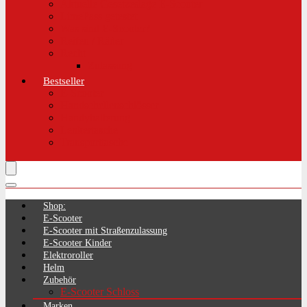
Aktuelle Gesetzeslage E-Scooter
LimePass getestet
Was sind E-Scooter?
Reifen / Räder
Recht
Zulassung
Bestseller
E-Scooter
Handschellenschlösser
Handyhalterung
Lenkertasche
Transporttasche
Shop:
E-Scooter
E-Scooter mit Straßenzulassung
E-Scooter Kinder
Elektroroller
Helm
Zubehör
E-Scooter Schloss
Marken