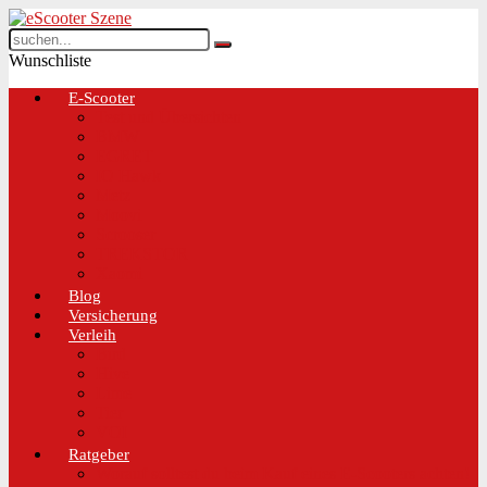
Wunschliste
E-Scooter
Test und Übersichten
BMW
EGRET
IO Hawk
Metz
Moovi
Scrooser
TREKSTOR
Xaomi
Blog
Versicherung
Verleih
Bird
Hive
Lime
Tier
VOI
Ratgeber
Worauf solltest du beim Kauf eines E-Scooters achten!