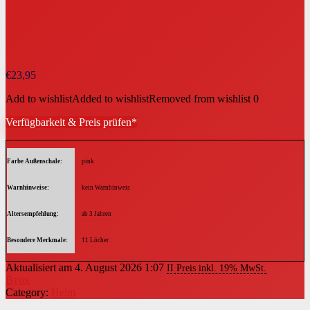
€
23,95
Add to wishlist
Added to wishlist
Removed from wishlist
0
Verfügbarkeit & Preis prüfen*
Farbe Außenschale
pink
Warnhinweise
kein Warnhinweis
Altersempfehlung
ab 3 Jahren
Besondere Merkmale
11 Löcher
Aktualisiert am 4. August 2026 1:07
II Preis inkl. 19% MwSt.
Byox
Category:
Helm