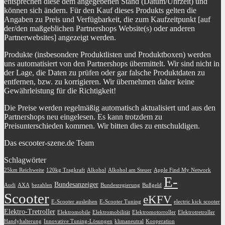
entsprechen diese dem angegebenen Stand (Datum/Uhrzeit) und
können sich ändern. Für den Kauf dieses Produkts gelten die
Angaben zu Preis und Verfügbarkeit, die zum Kaufzeitpunkt [auf
der/den maßgeblichen Partnershops Website(s) oder anderen
Partnerwebsites] angezeigt werden.
Produkte (insbesondere Produktlisten und Produktboxen) werden
uns automatisiert von den Partnershops übermittelt. Wir sind nicht in
der Lage, die Daten zu prüfen oder gar falsche Produktdaten zu
entfernen, bzw. zu korrigieren. Wir übernehmen daher keine
Gewährleistung für die Richtigkeit!
Die Preise werden regelmäßig automatisch aktualisiert und aus den
Partnershops neu eingelesen. Es kann trotzdem zu
Preisunterschieden kommen. Wir bitten dies zu entschuldigen.
Das escooter-szene.de Team
Schlagwörter
25km Reichweite
120kg Tragkraft
Alkohol
Alkohol am Steuer
Apple Find My Network
E-
Bundesanzeiger
Audi
AXA
bezahlen
Bundesregierung
Bußgeld
Scooter
eKFV
E-Scooter ausleihen
E-Scooter Tuning
electric kick scooter
Elektro-Tretroller
Elektromobile
Elektromobilität
Elektromotorroller
Elektrotretroller
Handyhalterung
Innovative Tuning-Lösungen
klimaneutral
Kooperation