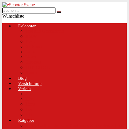
Wunschliste
E-Scooter
Test und Übersichten
BMW
EGRET
IO Hawk
Metz
Moovi
Scrooser
TREKSTOR
Xaomi
Blog
Versicherung
Verleih
Bird
Hive
Lime
Tier
VOI
Ratgeber
Worauf solltest du beim Kauf eines E-Scooters achten!