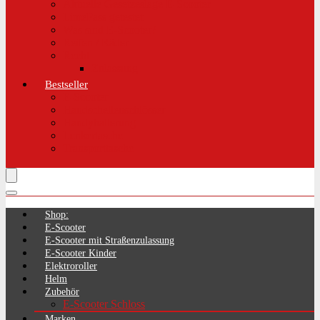
Aktuelle Gesetzeslage E-Scooter
LimePass getestet
Was sind E-Scooter?
Reifen / Räder
Recht
Zulassung
Bestseller
E-Scooter
Handschellenschlösser
Handyhalterung
Lenkertasche
Transporttasche
Shop:
E-Scooter
E-Scooter mit Straßenzulassung
E-Scooter Kinder
Elektroroller
Helm
Zubehör
E-Scooter Schloss
Marken