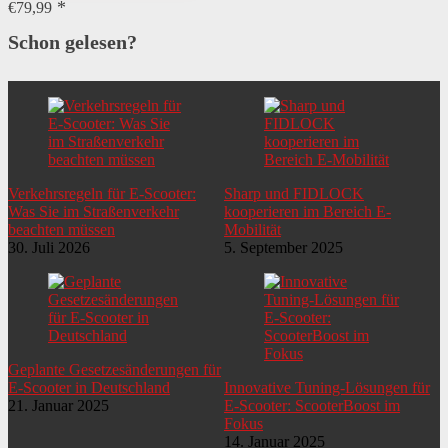
€
79,99
Schon gelesen?
Verkehrsregeln für E-Scooter:
Sharp und FIDLOCK
Was Sie im Straßenverkehr
kooperieren im Bereich E-
beachten müssen
Mobilität
30. Juli 2026
5. September 2025
Geplante Gesetzesänderungen für
E-Scooter in Deutschland
Innovative Tuning-Lösungen für
21. Januar 2025
E-Scooter: ScooterBoost im
Fokus
14. Januar 2025