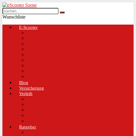
Wunschliste
E-Scooter
Test und Übersichten
BMW
EGRET
IO Hawk
Metz
Moovi
Scrooser
TREKSTOR
Xaomi
Blog
Versicherung
Verleih
Bird
Hive
Lime
Tier
VOI
Ratgeber
Worauf solltest du beim Kauf eines E-Scooters achten!