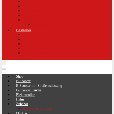
Aktuelle Gesetzeslage E-Scooter
LimePass getestet
Was sind E-Scooter?
Reifen / Räder
Recht
Zulassung
Bestseller
E-Scooter
Handschellenschlösser
Handyhalterung
Lenkertasche
Transporttasche
Shop:
E-Scooter
E-Scooter mit Straßenzulassung
E-Scooter Kinder
Elektroroller
Helm
Zubehör
E-Scooter Schloss
Marken