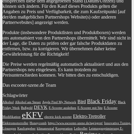
entsprechen diese dem angegebenen Stand (Datum/Uhrzeit) und
können sich ändern. Für den Kauf dieses Produkts gelten die
Angaben zu Preis und Verfügbarkeit, die zum Kaufzeitpunkt [auf
der/den maßgeblichen Partnershops Website(s) oder anderen
Partnerwebsites] angezeigt werden.
Produkte (insbesondere Produktlisten und Produktboxen) werden
uns automatisiert von den Partnershops übermittelt. Wir sind nicht in
der Lage, die Daten zu prüfen oder gar falsche Produktdaten zu
entfernen, bzw. zu korrigieren. Wir übernehmen daher keine
Gewährleistung für die Richtigkeit!
Die Preise werden regelmäßig automatisch aktualisiert und aus den
Partnershops neu eingelesen. Es kann trotzdem zu
Preisunterschieden kommen. Wir bitten dies zu entschuldigen.
Das escooter-szene.de Team
Schlagwörter
Black Friday
Bird
Alkohol
Alkohol am Steuer
Apple Find My Network
Black
DEVK
Friday Week
Bußgeld
E-Scooter ausleihen
E-Scooter mit Sitz
E-Scooter
eKFV
Elektro-Tretroller
Modifikation
electric kick scooter
Elektromotorroller
Honeycomb
https://www.escooter-szene.de/tag/egret/
Innovative Tuning-
Lösungen
Kaufratgeber
klimaneutral
Kooperation
Leihroller
Leistungsoptimierung E-
Review