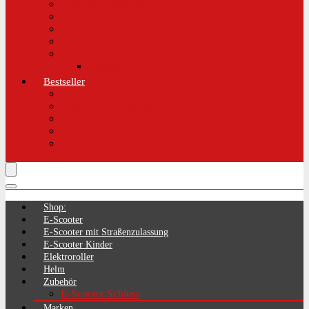
Aktuelle Gesetzeslage E-Scooter
LimePass getestet
Was sind E-Scooter?
Reifen / Räder
Recht
Zulassung
Bestseller
E-Scooter
Handschellenschlösser
Handyhalterung
Lenkertasche
Transporttasche
Shop:
E-Scooter
E-Scooter mit Straßenzulassung
E-Scooter Kinder
Elektroroller
Helm
Zubehör
E-Scooter Schloss
Marken