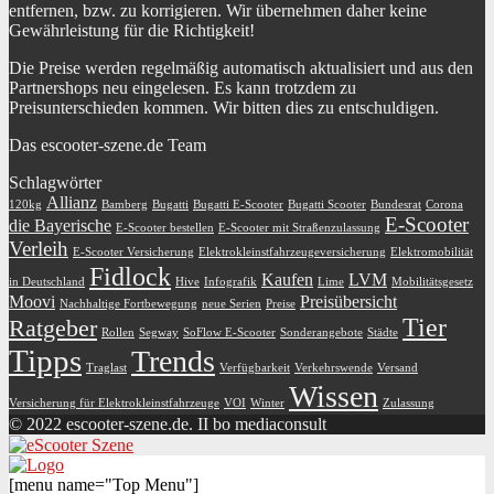
entfernen, bzw. zu korrigieren. Wir übernehmen daher keine
Gewährleistung für die Richtigkeit!
Die Preise werden regelmäßig automatisch aktualisiert und aus den
Partnershops neu eingelesen. Es kann trotzdem zu
Preisunterschieden kommen. Wir bitten dies zu entschuldigen.
Das escooter-szene.de Team
Schlagwörter
Allianz
120kg
Bamberg
Bugatti
Bugatti E-Scooter
Bugatti Scooter
Bundesrat
Corona
E-Scooter
die Bayerische
E-Scooter bestellen
E-Scooter mit Straßenzulassung
Verleih
E-Scooter Versicherung
Elektrokleinstfahrzeugeversicherung
Elektromobilität
Fidlock
Kaufen
LVM
in Deutschland
Hive
Infografik
Lime
Mobilitätsgesetz
Moovi
Preisübersicht
Nachhaltige Fortbewegung
neue Serien
Preise
Tier
Ratgeber
Rollen
Segway
SoFlow E-Scooter
Sonderangebote
Städte
Tipps
Trends
Traglast
Verfügbarkeit
Verkehrswende
Versand
Wissen
Versicherung für Elektrokleinstfahrzeuge
VOI
Winter
Zulassung
© 2022 escooter-szene.de. II bo mediaconsult
[menu name="Top Menu"]