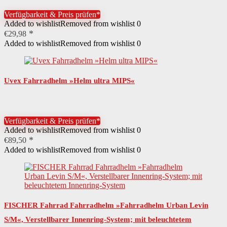
optimalen Blendschutz MTB City Bike…
Verfügbarkeit & Preis prüfen*
Added to wishlist
Removed from wishlist
0
€
29,98
Added to wishlist
Removed from wishlist
0
Uvex Fahrradhelm »Helm ultra MIPS«
Verfügbarkeit & Preis prüfen*
Added to wishlist
Removed from wishlist
0
€
89,50
Added to wishlist
Removed from wishlist
0
FISCHER Fahrrad Fahrradhelm »Fahrradhelm Urban Levin
S/M«, Verstellbarer Innenring-System; mit beleuchtetem