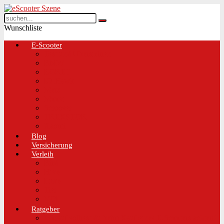
Wunschliste
E-Scooter
Test und Übersichten
BMW
EGRET
IO Hawk
Metz
Moovi
Scrooser
TREKSTOR
Xaomi
Blog
Versicherung
Verleih
Bird
Hive
Lime
Tier
VOI
Ratgeber
Worauf solltest du beim Kauf eines E-Scooters achten!