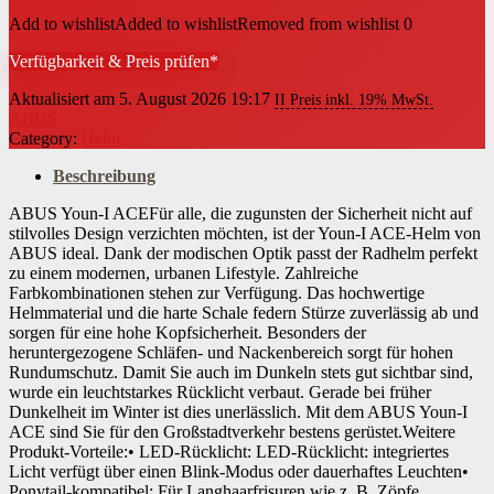
Add to wishlist
Added to wishlist
Removed from wishlist
0
Verfügbarkeit & Preis prüfen*
Aktualisiert am 5. August 2026 19:17
II Preis inkl. 19% MwSt.
ABUS
Category:
Helm
Beschreibung
ABUS Youn-I ACEFür alle, die zugunsten der Sicherheit nicht auf
stilvolles Design verzichten möchten, ist der Youn-I ACE-Helm von
ABUS ideal. Dank der modischen Optik passt der Radhelm perfekt
zu einem modernen, urbanen Lifestyle. Zahlreiche
Farbkombinationen stehen zur Verfügung. Das hochwertige
Helmmaterial und die harte Schale federn Stürze zuverlässig ab und
sorgen für eine hohe Kopfsicherheit. Besonders der
heruntergezogene Schläfen- und Nackenbereich sorgt für hohen
Rundumschutz. Damit Sie auch im Dunkeln stets gut sichtbar sind,
wurde ein leuchtstarkes Rücklicht verbaut. Gerade bei früher
Dunkelheit im Winter ist dies unerlässlich. Mit dem ABUS Youn-I
ACE sind Sie für den Großstadtverkehr bestens gerüstet.Weitere
Produkt-Vorteile:• LED-Rücklicht: LED-Rücklicht: integriertes
Licht verfügt über einen Blink-Modus oder dauerhaftes Leuchten•
Ponytail-kompatibel: Für Langhaarfrisuren wie z. B. Zöpfe