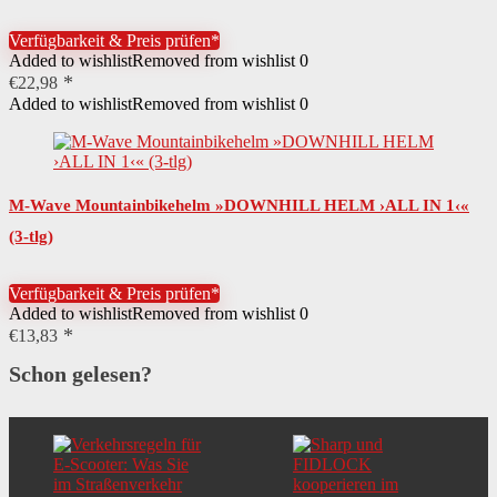
Innenring-System
Verfügbarkeit & Preis prüfen*
Added to wishlist
Removed from wishlist
0
€
22,98
Added to wishlist
Removed from wishlist
0
M-Wave Mountainbikehelm »DOWNHILL HELM ›ALL IN 1‹«
(3-tlg)
Verfügbarkeit & Preis prüfen*
Added to wishlist
Removed from wishlist
0
€
13,83
Schon gelesen?