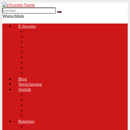
Wunschliste
E-Scooter
Test und Übersichten
BMW
EGRET
IO Hawk
Metz
Moovi
Scrooser
TREKSTOR
Xaomi
Blog
Versicherung
Verleih
Bird
Hive
Lime
Tier
VOI
Ratgeber
Worauf solltest du beim Kauf eines E-Scooters achten!