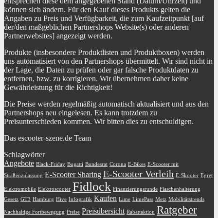
entsprechen diese dem angegebenen Stand (Datum/Uhrzeit) und
können sich ändern. Für den Kauf dieses Produkts gelten die
Angaben zu Preis und Verfügbarkeit, die zum Kaufzeitpunkt [auf
der/den maßgeblichen Partnershops Website(s) oder anderen
Partnerwebsites] angezeigt werden.
Produkte (insbesondere Produktlisten und Produktboxen) werden
uns automatisiert von den Partnershops übermittelt. Wir sind nicht in
der Lage, die Daten zu prüfen oder gar falsche Produktdaten zu
entfernen, bzw. zu korrigieren. Wir übernehmen daher keine
Gewährleistung für die Richtigkeit!
Die Preise werden regelmäßig automatisch aktualisiert und aus den
Partnershops neu eingelesen. Es kann trotzdem zu
Preisunterschieden kommen. Wir bitten dies zu entschuldigen.
Das escooter-szene.de Team
Schlagwörter
Angebote
Black-Friday
Bugatti
Bundesrat
Corona
E-Bikes
E-Scooter mit
E-Scooter Verleih
E-Scooter Sharing
Straßenzulassung
E-Skooter
Egret
Fidlock
Elektromobile
Elektroscooter
Finanzierungsrunde
Flaschenhalterung
Kaufen
Gesetz
GT3
Hamburg
Hive
Infografik
Lime
LimePass
Metz
Mobilitätstrends
Ratgeber
Preisübersicht
Nachhaltige Fortbewegung
Preise
Rabattaktion