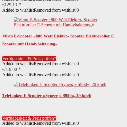
€
129,13
Details Akku
wartungsfrei
Added to wishlist
Removed from wishlist
0
Reichweite Akku
65 km
Ladezeit Akku
6,5 Std.
Viron E-Scooter »800 Watt Elektro- Scooter Elektroroller E
Typ Akku
Lithium-Ionen-Akku
Scooter mit Handyhalterung«
Leistung Akku
676 Wh
Verfügbarkeit & Preis prüfen*
Spannung Akku
52 V
Added to wishlist
Removed from wishlist
0
€
419,00
Art Räder
Luftreifen
Added to wishlist
Removed from wishlist
0
Federung
Stoßdämpfer hintenStoßdämpfer vorne
Ausstattung
FußständerBeleuchtungSchutzblecheTacho mit km-Zähler
Telefunken E-Scooter »Synergie S950«, 20 km/h
Details Federung
Zentralstoßdämpfer
Beschaffenheit Trittfläche
rutschfest
Verfügbarkeit & Preis prüfen*
Added to wishlist
Removed from wishlist
0
Typ Vorderbremse
Trommelbremse