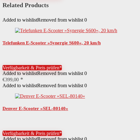
Related Products
Altersempfehlung
ab 14 Jahren
Benutzergewicht maximal
120 kg
Added to wishlist
Removed from wishlist
0
Nutzungsbereich
innerhalb StVZO
Rechtliche Pflichten
KennzeichenpflichtVersicherungspflicht
Telefunken E-Scooter »Synergie S600«, 20 km/h
Sonderregelung
Diesem Artikel liegt eine allgemeine Betriebserlaubnis (ABE) bei.
Länge
118 cm
Verfügbarkeit & Preis prüfen*
Added to wishlist
Removed from wishlist
0
Muster Trittfläche
unifarben
€
399,00
Added to wishlist
Removed from wishlist
0
Höchstgeschwindigkeit
20 km/h
Anzahl Räder
2
Denver E-Scooter »SEL-80140«
Leistung Motor
500 W
Details Motor
bürstenlos
Verfügbarkeit & Preis prüfen*
Antriebsform
Nabenantrieb
Added to wishlist
Removed from wishlist
0