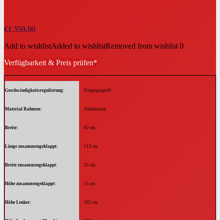
€
1.559,00
Add to wishlist
Added to wishlist
Removed from wishlist
0
Verfügbarkeit & Preis prüfen*
Geschwindigkeitsregulierung
Fingergasgriff
Material Rahmen
Aluminium
Breite
62 cm
Länge zusammengeklappt
113 cm
Breite zusammengeklappt
25 cm
Höhe zusammengeklappt
55 cm
Höhe Lenker
102 cm