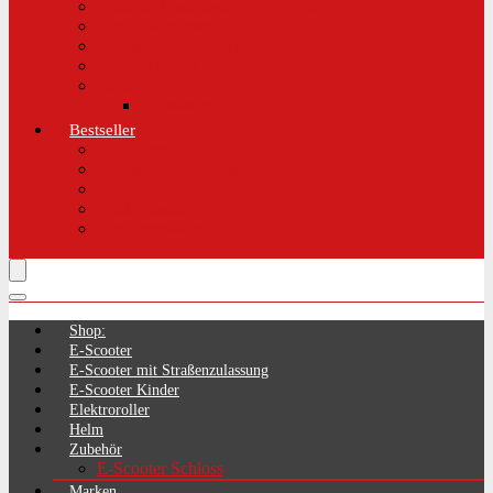
Aktuelle Gesetzeslage E-Scooter
LimePass getestet
Was sind E-Scooter?
Reifen / Räder
Recht
Zulassung
Bestseller
E-Scooter
Handschellenschlösser
Handyhalterung
Lenkertasche
Transporttasche
Shop:
E-Scooter
E-Scooter mit Straßenzulassung
E-Scooter Kinder
Elektroroller
Helm
Zubehör
E-Scooter Schloss
Marken