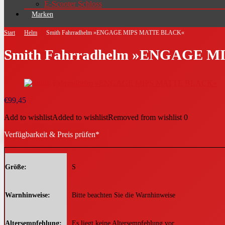
E-Scooter Schloss
Marken
Start
Helm
Smith Fahrradhelm »ENGAGE MIPS MATTE BLACK«
Smith Fahrradhelm »ENGAGE 
€
99,45
Add to wishlist
Added to wishlist
Removed from wishlist
0
Verfügbarkeit & Preis prüfen*
Größe
S
Warnhinweise
Bitte beachten Sie die Warnhinweise
Altersempfehlung
Es liegt keine Altersempfehlung vor