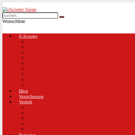
Wunschliste
E-Scooter
Test und Übersichten
BMW
EGRET
IO Hawk
Metz
Moovi
Scrooser
TREKSTOR
Xaomi
Blog
Versicherung
Verleih
Bird
Hive
Lime
Tier
VOI