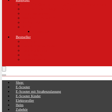
Ratgeber
Worauf solltest du beim Kauf eines E-Scooters achten!
Aktuelle Gesetzeslage E-Scooter
LimePass getestet
Was sind E-Scooter?
Reifen / Räder
Recht
Zulassung
Bestseller
E-Scooter
Handschellenschlösser
Handyhalterung
Lenkertasche
Transporttasche
Shop:
E-Scooter
E-Scooter mit Straßenzulassung
E-Scooter Kinder
Elektroroller
Helm
Zubehör