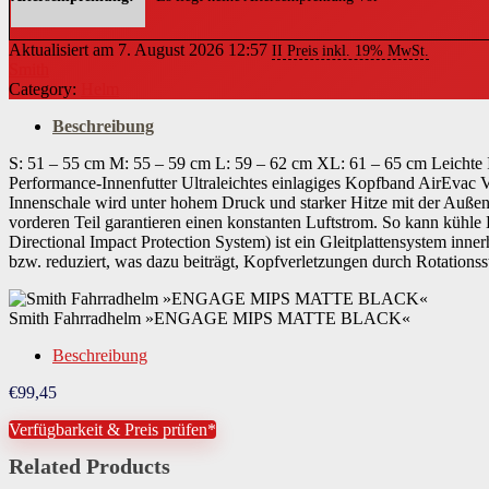
Aktualisiert am 7. August 2026 12:57
II Preis inkl. 19% MwSt.
Smith
Category:
Helm
Beschreibung
S: 51 – 55 cm M: 55 – 59 cm L: 59 – 62 cm XL: 61 – 65 cm Leichte In
Performance-Innenfutter Ultraleichtes einlagiges Kopfband AirEvac Ve
Innenschale wird unter hohem Druck und starker Hitze mit der Außen
vorderen Teil garantieren einen konstanten Luftstrom. So kann kühl
Directional Impact Protection System) ist ein Gleitplattensystem inne
bzw. reduziert, was dazu beiträgt, Kopfverletzungen durch Rotationss
Smith Fahrradhelm »ENGAGE MIPS MATTE BLACK«
Beschreibung
€
99,45
Verfügbarkeit & Preis prüfen*
Related Products