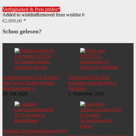
Verfügbarkeit & Preis prüfen*
Added to wishlist
Removed from wishlist
0
€
2.899,00
Schon gelesen?
Verkehrsregeln für E-Scooter:
Sharp und FIDLOCK
Was Sie im Straßenverkehr
kooperieren im Bereich E-
beachten müssen
Mobilität
30. Juli 2026
5. September 2025
Geplante Gesetzesänderungen für