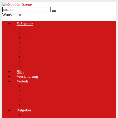
Wunschliste
E-Scooter
Test und Übersichten
BMW
EGRET
IO Hawk
Metz
Moovi
Scrooser
TREKSTOR
Xaomi
Blog
Versicherung
Verleih
Bird
Hive
Lime
Tier
VOI
Ratgeber
Worauf solltest du beim Kauf eines E-Scooters achten!