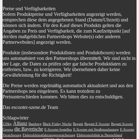
Preise und Verfügbarkeiten
Sofern Produktpreise und Verfügbarkeiten angezeigt werden,
entsprechen diese dem angegebenen Stand (Datum/Uhrzeit) und
können sich ändern. Für den Kauf dieses Produkts gelten die
Angaben zu Preis und Verfügbarkeit, die zum Kaufzeitpunkt [auf
der/den maßgeblichen Partnershops Website(s) oder anderen
Partnerwebsites] angezeigt werden.
Produkte (insbesondere Produktlisten und Produktboxen) werden
uns automatisiert von den Partnershops übermittelt. Wir sind nicht in
der Lage, die Daten zu prüfen oder gar falsche Produktdaten zu
entfernen, bzw. zu korrigieren. Wir übernehmen daher keine
Gewährleistung für die Richtigkeit!
Die Preise werden regelmäßig automatisch aktualisiert und aus den
Partnershops neu eingelesen. Es kann trotzdem zu
Preisunterschieden kommen. Wir bitten dies zu entschuldigen.
Das escooter-szene.de Team
Schlagwörter
Allianz
120kg
Bamberg
Black Friday Woche
Bugatti
Bugatti E-Scooter
Bugatti Scooter
die Bayerische
Corona
E-Scooter bestellen
E-Scooter mit Straßenzulassung
E-Scooter
Versicherung
Elektrokleinstfahrzeugeversicherung
Elektromobilität in Deutschland