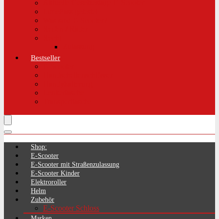
Aktuelle Gesetzeslage E-Scooter
LimePass getestet
Was sind E-Scooter?
Reifen / Räder
Recht
Zulassung
Bestseller
E-Scooter
Handschellenschlösser
Handyhalterung
Lenkertasche
Transporttasche
Shop:
E-Scooter
E-Scooter mit Straßenzulassung
E-Scooter Kinder
Elektroroller
Helm
Zubehör
E-Scooter Schloss
Marken