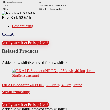
Klappmechanismus
Ja
Motor
350 Watt 36V Nabenmotor
Akku
36 Volt Lithium-Akku
RevoKick S2 6Ah
Beschreibung
€
511,91
Verfügbarkeit & Preis prüfen*
Related Products
Added to wishlist
Removed from wishlist
0
OKAI E-Scooter »NEON«, 25 km/h, 40 km, keine
Straßenzulassung
Verfügbarkeit & Preis prüfen*
Added to wishlist
Removed from wishlist
0