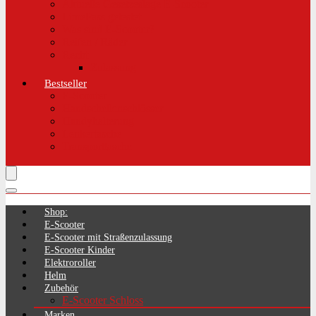
Aktuelle Gesetzeslage E-Scooter
LimePass getestet
Was sind E-Scooter?
Reifen / Räder
Recht
Zulassung
Bestseller
E-Scooter
Handschellenschlösser
Handyhalterung
Lenkertasche
Transporttasche
Shop:
E-Scooter
E-Scooter mit Straßenzulassung
E-Scooter Kinder
Elektroroller
Helm
Zubehör
E-Scooter Schloss
Marken