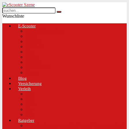
Wunschliste
E-Scooter
Test und Übersichten
BMW
EGRET
IO Hawk
Metz
Moovi
Scrooser
TREKSTOR
Xaomi
Blog
Versicherung
Verleih
Bird
Hive
Lime
Tier
VOI
Ratgeber
Worauf solltest du beim Kauf eines E-Scooters achten!