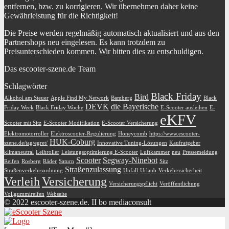
entfernen, bzw. zu korrigieren. Wir übernehmen daher keine
Gewährleistung für die Richtigkeit!
Die Preise werden regelmäßig automatisch aktualisiert und aus den
Partnershops neu eingelesen. Es kann trotzdem zu
Preisunterschieden kommen. Wir bitten dies zu entschuldigen.
Das escooter-szene.de Team
Schlagwörter
Black Friday
Bird
Alkohol am Steuer
Apple Find My Network
Bamberg
Black
DEVK
die Bayerische
Friday Week
Black Friday Woche
E-Scooter ausleihen
E-
eKFV
Scooter mit Sitz
E-Scooter Modifikation
E-Scooter Versicherung
Elektromotorroller
Elektroscooter-Regulierung
Honeycomb
https://www.escooter-
HUK-Coburg
szene.de/tag/egret/
Innovative Tuning-Lösungen
Kaufratgeber
klimaneutral
Leihroller
Leistungsoptimierung E-Scooter
Luftkammer
neu
Pressemeldung
Scooter
Segway-Ninebot
Reifen
Rosberg
Räder
Saturn
Sitz
Straßenzulassung
Straßenverkehrsordnung
Unfall
Urlaub
Verkehrssicherheit
Verleih
Versicherung
Versicherungspflicht
Veröffentlichung
Vollgummireifen
Webseite
© 2022 escooter-szene.de. II bo mediaconsult