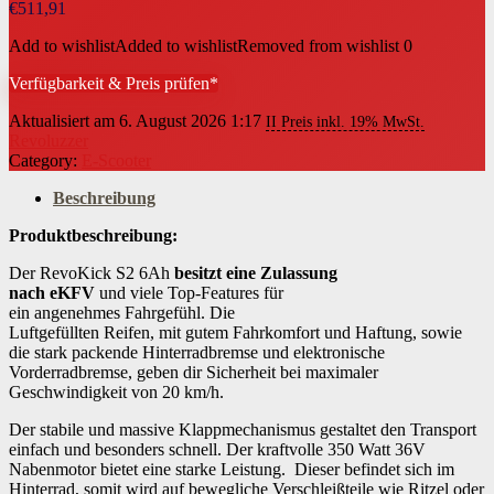
€
511,91
Add to wishlist
Added to wishlist
Removed from wishlist
0
Verfügbarkeit & Preis prüfen*
Aktualisiert am 6. August 2026 1:17
II Preis inkl. 19% MwSt.
Revoluzzer
Category:
E-Scooter
Beschreibung
Produktbeschreibung:
Der RevoKick S2 6Ah
besitzt eine Zulassung
nach eKFV
und viele Top-Features für
ein angenehmes Fahrgefühl. Die
Luftgefüllten Reifen, mit gutem Fahrkomfort und Haftung, sowie
die stark packende Hinterradbremse und elektronische
Vorderradbremse, geben dir Sicherheit bei maximaler
Geschwindigkeit von 20 km/h.
Der stabile und massive Klappmechanismus gestaltet den Transport
einfach und besonders schnell. Der kraftvolle 350 Watt 36V
Nabenmotor bietet eine starke Leistung. Dieser befindet sich im
Hinterrad, somit wird auf bewegliche Verschleißteile wie Ritzel oder