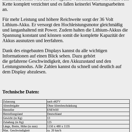
Kette komplett verzichtet und es fallen keinerlei Wartungsarbeiten
an.
Für mehr Leistung und höhere Reichweite sorgt der 36 Volt
Lithium-Akku. Er versorgt den Hochleistungsmotor gleichmäßig
und langanhaltend mit Power. Zudem halten die Lithium-Akkus die
Spannung konstant und können somit die komplette Kapazität der
Akkus ausnutzen und leerfahren.
Dank des eingebauten Displays kannst du alle wichtigen
Informationen auf einen Blick sehen. Dazu gehört
die gefahrene Geschwindigkeit, den Akkuzustand und den
Leistungsmodus. Alle Zahlen kannst du schnell und deutlich auf
dem Display abzulesen.
Technische Daten:
Zulassung
nach eKFV
Altersfreigabe
Ohne Altersbeschränkung
Hersteller
ENEWAY
Herstellungsland
Deutschland
Gewicht (in Kg)
13
Zuladung (in Kg)
125
Länge, Breite, Höhe (in mm)
1150 x 480 x 1135
Max. Geschwindigkeit
ca. 20 km/h