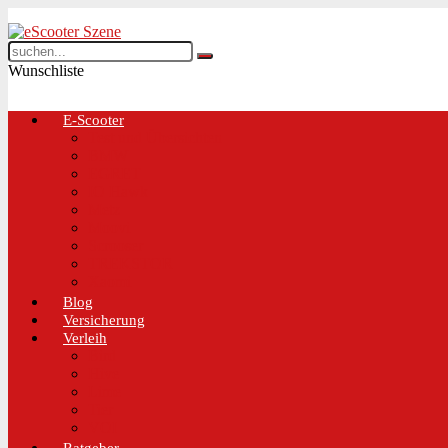
Wunschliste
E-Scooter
Test und Übersichten
BMW
EGRET
IO Hawk
Metz
Moovi
Scrooser
TREKSTOR
Xaomi
Blog
Versicherung
Verleih
Bird
Hive
Lime
Tier
VOI