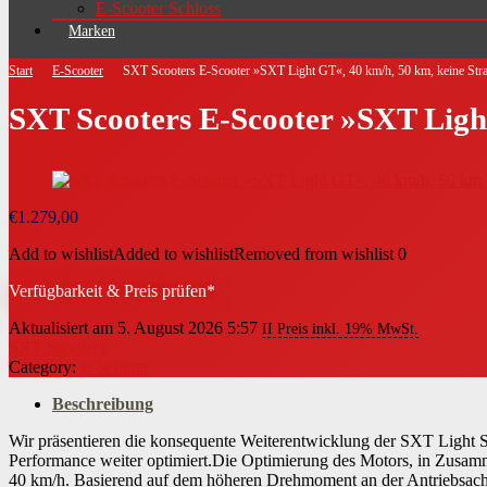
E-Scooter Schloss
Marken
Start
E-Scooter
SXT Scooters E-Scooter »SXT Light GT«, 40 km/h, 50 km, keine Str
SXT Scooters E-Scooter »SXT Ligh
€
1.279,00
Add to wishlist
Added to wishlist
Removed from wishlist
0
Verfügbarkeit & Preis prüfen*
Aktualisiert am 5. August 2026 5:57
II Preis inkl. 19% MwSt.
SXT Scooters
Category:
E-Scooter
Beschreibung
Wir präsentieren die konsequente Weiterentwicklung der SXT Light 
Performance weiter optimiert.Die Optimierung des Motors, in Zusamm
40 km/h. Basierend auf dem höheren Drehmoment an der Antriebsachs