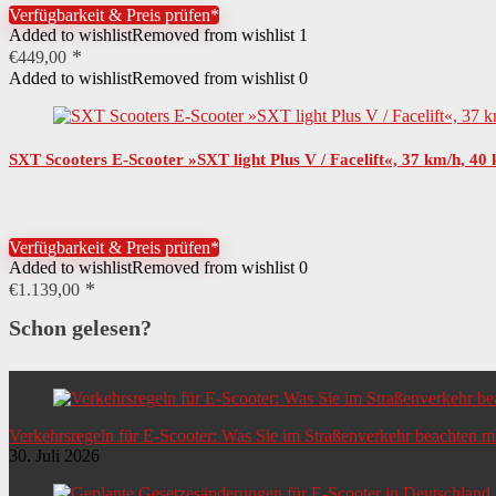
Verfügbarkeit & Preis prüfen*
Added to wishlist
Removed from wishlist
1
€
449,00
Added to wishlist
Removed from wishlist
0
SXT Scooters E-Scooter »SXT light Plus V / Facelift«, 37 km/h, 40
Verfügbarkeit & Preis prüfen*
Added to wishlist
Removed from wishlist
0
€
1.139,00
Schon gelesen?
Verkehrsregeln für E-Scooter: Was Sie im Straßenverkehr beachten 
30. Juli 2026