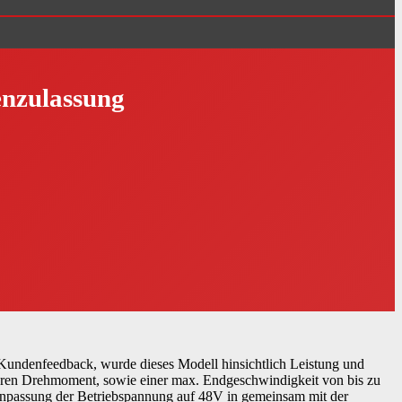
enzulassung
Kundenfeedback, wurde dieses Modell hinsichtlich Leistung und
ößeren Drehmoment, sowie einer max. Endgeschwindigkeit von bis zu
Anpassung der Betriebspannung auf 48V in gemeinsam mit der