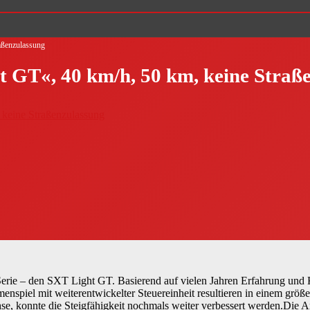
aßenzulassung
t GT«, 40 km/h, 50 km, keine Straß
Serie – den SXT Light GT. Basierend auf vielen Jahren Erfahrung und 
enspiel mit weiterentwickelter Steuereinheit resultieren in einem gr
e, konnte die Steigfähigkeit nochmals weiter verbessert werden.Die 