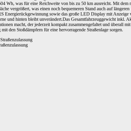
 504 Wh, was für eine Reichweite von bis zu 50 km ausreicht. Mit dem 
ndfläche vergrößert, was einen noch bequemeren Stand auch auf länge
RS Energierückgewinnung sowie das große LED Display mit Anzeige vo
e und hinten bleibt unverändert.Das Gesamtfahrzeuggewicht inkl. Akku
Situationen macht, der jederzeit kompakt zusammengefaltet und überall
g mit den Stoßdämpfern für eine hervorragende Straßenlage sorgen.
raßenzulassung