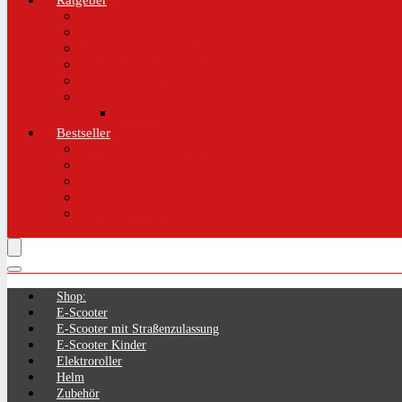
Ratgeber
Worauf solltest du beim Kauf eines E-Scooters achten!
Aktuelle Gesetzeslage E-Scooter
LimePass getestet
Was sind E-Scooter?
Reifen / Räder
Recht
Zulassung
Bestseller
E-Scooter
Handschellenschlösser
Handyhalterung
Lenkertasche
Transporttasche
Shop:
E-Scooter
E-Scooter mit Straßenzulassung
E-Scooter Kinder
Elektroroller
Helm
Zubehör