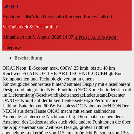
€
499,00
Add to wishlist
Added to wishlist
Removed from wishlist
0
Verfügbarkeit & Preis prüfen*
Aktualisiert am 5. August 2026 14:37
II Preis inkl. 19% MwSt.
OKAI
Category:
E-Scooter
Beschreibung
OKAI Neon, E-Scooter, max. 600W, 25 kmh, bis zu 40 km
ReichweiteSTATE-OF-THE-ART TECHNOLOGIEHigh-End
Komponenten und Technologie vereint in einem
FahrzeugScheibenbremse hintenZentrales Display mit einstellbarem
Design und integrierter NFC Funktion (NFC Karte befindet sich mit
im Lieferumfang)GeschwindigkeitsanzeigeLadezustandDezenter
ON/OFF Knopf auf der linken LenkerseiteHigh Performance
Lithium Batteriemax. 600W Brushless DC NabenmotorNEONDer
NEON aus dem Hause OKAI macht mit seinen zahlreichen
Ambiente Lichtern die Nacht zum Tag. Diese haben neben dem
Anzeigen des Ladezustandes auch viele andere Funktionen die über
die App steuerbar sind.Zeitloses Design, großes Trittbrett,
angenehme Lenkerhöhe von 115 cm ermöglicht Personen von 120-