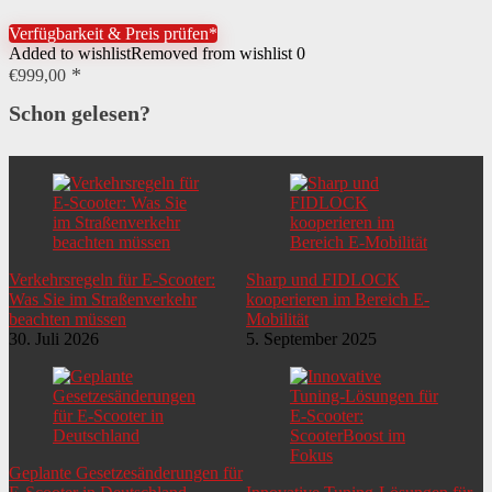
Verfügbarkeit & Preis prüfen*
Added to wishlist
Removed from wishlist
0
€
999,00
Schon gelesen?
Verkehrsregeln für E-Scooter:
Sharp und FIDLOCK
Was Sie im Straßenverkehr
kooperieren im Bereich E-
beachten müssen
Mobilität
30. Juli 2026
5. September 2025
Geplante Gesetzesänderungen für