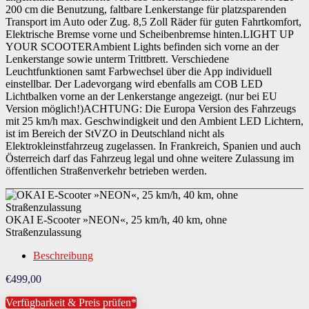
200 cm die Benutzung, faltbare Lenkerstange für platzsparenden
Transport im Auto oder Zug. 8,5 Zoll Räder für guten Fahrtkomfort,
Elektrische Bremse vorne und Scheibenbremse hinten.LIGHT UP
YOUR SCOOTERAmbient Lights befinden sich vorne an der
Lenkerstange sowie unterm Trittbrett. Verschiedene
Leuchtfunktionen samt Farbwechsel über die App individuell
einstellbar. Der Ladevorgang wird ebenfalls am COB LED
Lichtbalken vorne an der Lenkerstange angezeigt. (nur bei EU
Version möglich!)ACHTUNG: Die Europa Version des Fahrzeugs
mit 25 km/h max. Geschwindigkeit und den Ambient LED Lichtern,
ist im Bereich der StVZO in Deutschland nicht als
Elektrokleinstfahrzeug zugelassen. In Frankreich, Spanien und auch
Österreich darf das Fahrzeug legal und ohne weitere Zulassung im
öffentlichen Straßenverkehr betrieben werden.
OKAI E-Scooter »NEON«, 25 km/h, 40 km, ohne
Straßenzulassung
Beschreibung
€
499,00
Verfügbarkeit & Preis prüfen*