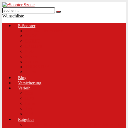
Wunschliste
E-Scooter
Test und Übersichten
BMW
EGRET
IO Hawk
Metz
Moovi
Scrooser
TREKSTOR
Xaomi
Blog
Versicherung
Verleih
Bird
Hive
Lime
Tier
VOI
Ratgeber
Worauf solltest du beim Kauf eines E-Scooters achten!