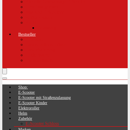
Aktuelle Gesetzeslage E-Scooter
LimePass getestet
Was sind E-Scooter?
Reifen / Räder
Recht
Zulassung
Bestseller
E-Scooter
Handschellenschlösser
Handyhalterung
Lenkertasche
Transporttasche
Shop:
E-Scooter
E-Scooter mit Straßenzulassung
E-Scooter Kinder
Elektroroller
Helm
Zubehör
E-Scooter Schloss
Marken