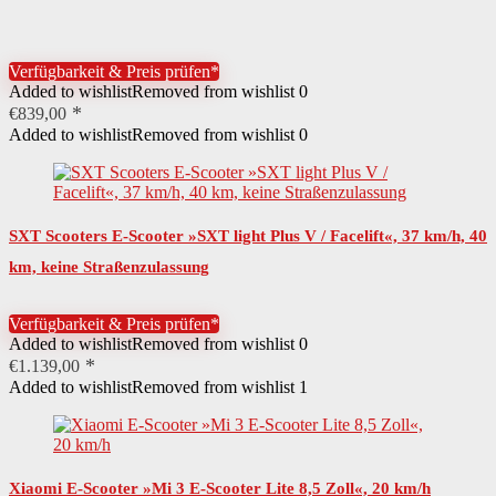
Leistung Motor
350 W
Verfügbarkeit & Preis prüfen*
Details Motor
wartungsfrei
Added to wishlist
Removed from wishlist
0
€
839,00
Antriebsform
Nabenantrieb
Added to wishlist
Removed from wishlist
0
Details Akku
wartungsfrei
Reichweite Akku
50 km
SXT Scooters E-Scooter »SXT light Plus V / Facelift«, 37 km/h, 40
Ladezeit Akku
6 Std.
km, keine Straßenzulassung
Typ Akku
Lithium-Ionen-Akku
Verfügbarkeit & Preis prüfen*
Leistung Akku
486,7 Wh
Added to wishlist
Removed from wishlist
0
€
1.139,00
Spannung Akku
46,8 V
Added to wishlist
Removed from wishlist
1
Art Räder
Luftreifen
Anzahl Räder
2
Xiaomi E-Scooter »Mi 3 E-Scooter Lite 8,5 Zoll«, 20 km/h