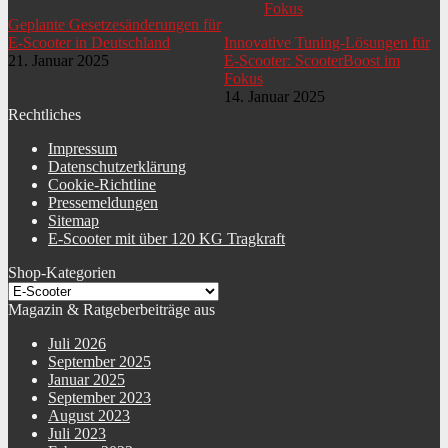
Art Leuchtmittel hinten
LED
Geplante Gesetzesänderungen für
E-Scooter in Deutschland
Innovative Tuning-Lösungen für
Reflektoren
seitlich
21. Januar 2025
E-Scooter: ScooterBoost im
Fokus
Ständer
Seitenständer
14. Januar 2025
Rechtliches
Sprachen Bedienungs-
Englisch (EN)Deutsch (DE)
Aufbauanleitung
Impressum
Datenschutzerklärung
Cookie-Richtline
Pressemeldungen
Sitemap
E-Scooter mit über 120 KG Tragkraft
Shop-Kategorien
Magazin & Ratgeberbeiträge aus
Juli 2026
September 2025
Januar 2025
September 2023
August 2023
Juli 2023