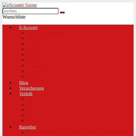
Wunschliste
E-Scooter
Test und Übersichten
BMW
EGRET
IO Hawk
Metz
Moovi
Scrooser
TREKSTOR
Xaomi
Blog
Versicherung
Verleih
Bird
Hive
Lime
Tier
VOI
Ratgeber
Worauf solltest du beim Kauf eines E-Scooters achten!