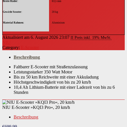
Breite Räder
63,5 mm
Gewicht Scooter
20 kg
Material Rahmen
Aluminium
Material Lenker
Stahl
Aktualisiert am 6. August 2026 23:07
II Preis inkl. 19% MwSt.
NIU
Material Lenkergriff
Gummi
Category:
E-Scooter
Material Trittfläche
Aluminium
Beschreibung
Material Kugellager
Faltbarer E-Scooter mit Straßenzulassung
Stahl
Leistungsstarker 350 Watt Motor
Bis zu 50 km Reichweite mit einer Akkuladung
Farbe
schwarz
Höchstgeschwindigkeit von bis zu 20 km/h
10,4 Ah Lithium-Batterie mit einer Ladezeit von bis zu 6
Material Schutzbleche
Kunststoff
Stunden
Art Stromversorgung
Akku (fest eingebaut)
NIU E-Scooter »KQI3 Pro«, 20 km/h
Batterie-Akku-Technologie
Lithium-Ionen (Li-Ion)
Beschreibung
Anzahl benötigter Batterien
1 St.
€
699,99