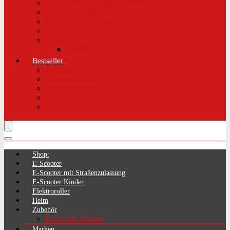
Aktuelle Gesetzeslage E-Scooter
LimePass getestet
Was sind E-Scooter?
Reifen / Räder
Recht
Zulassung
Bestseller
E-Scooter
Handschellenschlösser
Handyhalterung
Lenkertasche
Transporttasche
Shop:
E-Scooter
E-Scooter mit Straßenzulassung
E-Scooter Kinder
Elektroroller
Helm
Zubehör
E-Scooter Schloss
Marken