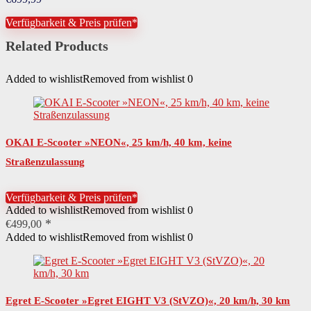
Akkukapazität
10400 mAh
Verfügbarkeit & Preis prüfen*
Anzahl Akkus
1 St.
Related Products
Altersempfehlung
ab 14 Jahren
Added to wishlist
Removed from wishlist
0
Benutzergewicht maximal
100 kg
Nutzungsbereich
innerhalb der StVZO
OKAI E-Scooter »NEON«, 25 km/h, 40 km, keine
Benötigte Fahrerlaubnis
keine
Straßenzulassung
Rechtliche Pflichten
Versicherungspflicht
Diesem Artikel liegt eine allgemeine Betriebserlaubnis (ABE)
Verfügbarkeit & Preis prüfen*
Sonderregelung
bei.
Added to wishlist
Removed from wishlist
0
€
499,00
Länge
117,3 cm
Added to wishlist
Removed from wishlist
0
Muster Trittfläche
unifarben
Höchstgeschwindigkeit
20 km/h
Egret E-Scooter »Egret EIGHT V3 (StVZO)«, 20 km/h, 30 km
Eigenschaften
klappbar