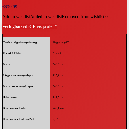
€
699,99
Add to wishlist
Added to wishlist
Removed from wishlist
0
Verfügbarkeit & Preis prüfen*
Geschwindigkeitsregulierung
Fingergasgriff
Material Räder
Gummi
Breite
54,12 cm
Länge zusammengeklappt
117,3 cm
Breite zusammengeklappt
54,12 cm
Höhe Lenker
120,2 cm
Durchmesser Räder
241,3 mm
Durchmesser Räder in Zoll
9,5 "