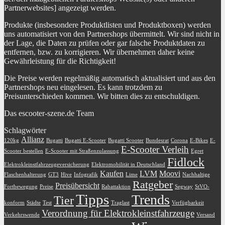
Partnerwebsites] angezeigt werden.
Produkte (insbesondere Produktlisten und Produktboxen) werden
uns automatisiert von den Partnershops übermittelt. Wir sind nicht in
der Lage, die Daten zu prüfen oder gar falsche Produktdaten zu
entfernen, bzw. zu korrigieren. Wir übernehmen daher keine
Gewährleistung für die Richtigkeit!
Die Preise werden regelmäßig automatisch aktualisiert und aus den
Partnershops neu eingelesen. Es kann trotzdem zu
Preisunterschieden kommen. Wir bitten dies zu entschuldigen.
Das escooter-szene.de Team
Schlagwörter
Allianz
120kg
Bugatti
Bugatti E-Scooter
Bugatti Scooter
Bundesrat
Corona
E-Bikes
E-
E-Scooter Verleih
Scooter bestellen
E-Scooter mit Straßenzulassung
Egret
Fidlock
Elektrokleinstfahrzeugeversicherung
Elektromobilität in Deutschland
Kaufen
LVM
Moovi
Flaschenhalterung
GT3
Hive
Infografik
Lime
Nachhaltige
Ratgeber
Preisübersicht
Fortbewegung
Preise
Rabattaktion
Segway
StVO-
Tipps
Trends
Tier
konform
Städte
Test
Traglast
Verfügbarkeit
Verordnung für Elektrokleinstfahrzeuge
Verkehrswende
Versand