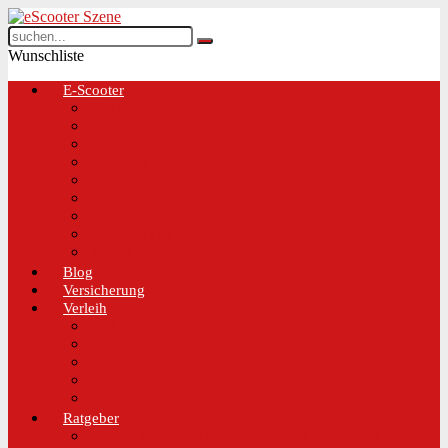
Wunschliste
E-Scooter
Test und Übersichten
BMW
EGRET
IO Hawk
Metz
Moovi
Scrooser
TREKSTOR
Xaomi
Blog
Versicherung
Verleih
Bird
Hive
Lime
Tier
VOI
Ratgeber
Worauf solltest du beim Kauf eines E-Scooters achten!