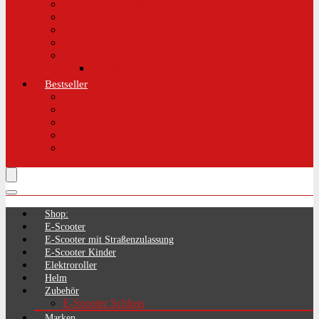
Aktuelle Gesetzeslage E-Scooter
LimePass getestet
Was sind E-Scooter?
Reifen / Räder
Recht
Zulassung
Bestseller
E-Scooter
Handschellenschlösser
Handyhalterung
Lenkertasche
Transporttasche
Shop:
E-Scooter
E-Scooter mit Straßenzulassung
E-Scooter Kinder
Elektroroller
Helm
Zubehör
E-Scooter Schloss
Marken