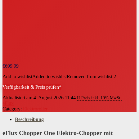
€
699,99
Add to wishlist
Added to wishlist
Removed from wishlist
2
Verfügbarkeit & Preis prüfen*
Aktualisiert am 4. August 2026 11:44
II Preis inkl. 19% MwSt.
eFlux
Category:
Elektroroller
Beschreibung
eFlux Chopper One Elektro-Chopper mit