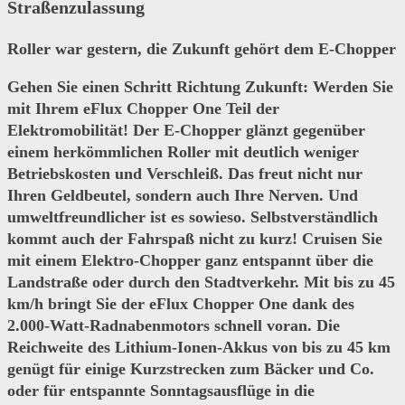
Straßenzulassung
Roller war gestern, die Zukunft gehört dem E-Chopper
Gehen Sie einen Schritt Richtung Zukunft: Werden Sie
mit Ihrem
eFlux Chopper One Teil der
Elektromobilität! Der E-Chopper glänzt gegenüber
einem herkömmlichen Roller mit deutlich
weniger
Betriebskosten und Verschleiß. Das freut nicht nur
Ihren Geldbeutel, sondern auch Ihre Nerven. Und
umweltfreundlicher ist es sowieso. Selbstverständlich
kommt auch der
Fahrspaß nicht zu kurz! Cruisen Sie
mit einem Elektro-Chopper ganz entspannt über die
Landstraße oder durch den Stadtverkehr. Mit bis zu
45
km/h bringt Sie der eFlux Chopper One dank des
2.000-Watt-Radnabenmotors schnell voran. Die
Reichweite des Lithium-Ionen-Akkus von bis zu 45 km
genügt für einige Kurzstrecken zum Bäcker und Co.
oder für entspannte Sonntagsausflüge in die