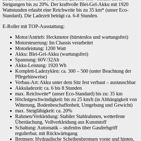
Steigungen bis zu 20%. Der kraftvolle Blei-Gel-Akku mit 1920
Wattstunden erlaubt eine Reichweite bis zu 35 km* (unser Eco-
Standard). Die Ladezeit beträgt ca. 6-8 Stunden.
E-Roller mit TOP-Ausstattung:
Motor/Antrieb: Heckmotor (bürstenlos und wartungsfrei)
Motorsteuerung: Im Chassis verarbeitet
Motorleistung: 1200 Watt
Akku: Blei-Gel-Akku (wartungsfrei)
Spannung: 60V/32Ah
Akku-Leistung: 1920 Wh
Komplett-Ladezyklen: ca. 300 – 500 (unter Beachtung der
Pflegehinweise)
Verbau-Art: Akku unter dem Sitz fest verbaut – austauschbar
Akkuladezeit: ca. 6 bis 8 Stunden
max. Reichweite* (unser Eco-Standard) bis zu: 35 km
Höchstgeschwindigkeit: bis zu 25 km/h (in Abhängigkeit von
Witterung, Bodenbeschaffenheit, Umgebung und Gewicht)
max. Steigfähigkeit: ca. 20%
Rahmen/Verkleidung: Stabiler Stahlrahmen, wetterfeste
Überdachung, Vollverkleidung aus Kunststoff
Schaltung: Automatik – stufenlos über Gasdrehgriff
regulierbar, mit Rückwärtsgang
Bremsen: Hydraulische Scheibenbremsen vorne und hinten,