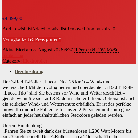
€
4.399,00
Add to wishlist
Added to wishlist
Removed from wishlist
0
Verfügbarkeit & Preis prüfen*
Aktualisiert am 8. August 2026 6:37
II Preis inkl. 19% MwSt.
Santa Tina
Category:
Elektroroller
Beschreibung
Der 3-Rad E-Roller „Lucca Trio“ 25 km/h – Wind- und
wettersicher! Mit dem völlig neuen und überdachten 3-Rad E-Roller
„Lucca Trio“ sind Sie bestens vor Wind und Wetter geschützt –
gerade wenn Sie sich auf 3 Rädern sicherer fühlen. Optional ist auch
ein seitlicher Wind- und Wetterschutz erhältlich. Er ist das perfekte,
umweltfreundliche Fahrzeug für bis zu 2 Personen und kann ganz
einfach an jeder haushaltsüblichen Steckdose geladen werden.
Unsere Empfehlung:
„Fahren Sie zu zweit dank des bürstenlosen 1.200 Watt Motors bis
zu 25 km/h schnell. Der E-Roller „Lucca Trio“ schafft dabei