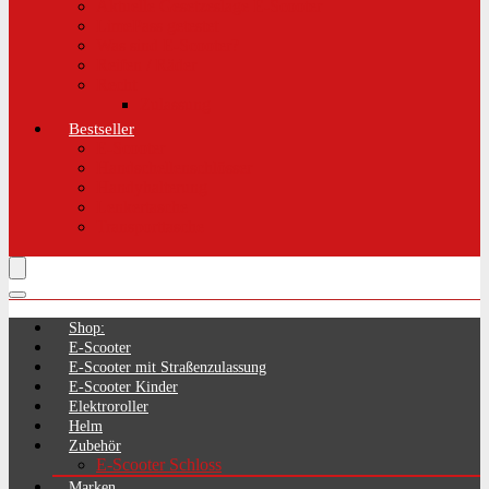
Aktuelle Gesetzeslage E-Scooter
LimePass getestet
Was sind E-Scooter?
Reifen / Räder
Recht
Zulassung
Bestseller
E-Scooter
Handschellenschlösser
Handyhalterung
Lenkertasche
Transporttasche
Shop:
E-Scooter
E-Scooter mit Straßenzulassung
E-Scooter Kinder
Elektroroller
Helm
Zubehör
E-Scooter Schloss
Marken