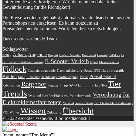
entfernen, bzw. zu korrigieren. Wir übernehmen daher keine
Gewährleistung für die Richtigkeit!
Die Preise werden regelmäßig automatisch aktualisiert und aus den
Partnershops neu eingelesen. Es kann trotzdem zu
Preisunterschieden kommen. Wir bitten dies zu entschuldigen.
Das escooter-szene.de Team
Schlagwörter
Allianz
Angebote
120kg
Bugatti
Bugatti Scooter
Bundesrat
Corona
E-Bikes
E-
E-Scooter Verleih
Scooter mit Straßenzulassung
Egret
Elektroscooter
Fidlock
Finanzierungsrunde
Flaschenhalterung
Gesetz
GT3
Hive
Infografik
Kaufen
Preisübersicht
Lime
LimePass
Nachhaltige Fortbewegung
Preise
Tier
Ratgeber
Rabattaktion
Segway
Sharp
StVO-konform
Städte
Test
Trends
Verordnung für
Twist uni base
Verfügbarkeit
Verkehrswende
Elektrokleinstfahrzeuge
Versand
Versicherung für Elektrokleinstfahrzeuge
Wissen
Übersicht
VOI
Winter
Zulassung
© 2022 escooter-szene.de. II bo mediaconsult
[menu name="Top Menu"]