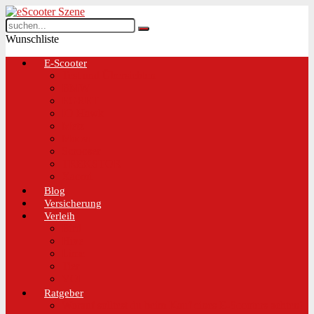
Wunschliste
E-Scooter
Test und Übersichten
BMW
EGRET
IO Hawk
Metz
Moovi
Scrooser
TREKSTOR
Xaomi
Blog
Versicherung
Verleih
Bird
Hive
Lime
Tier
VOI
Ratgeber
Worauf solltest du beim Kauf eines E-Scooters achten!