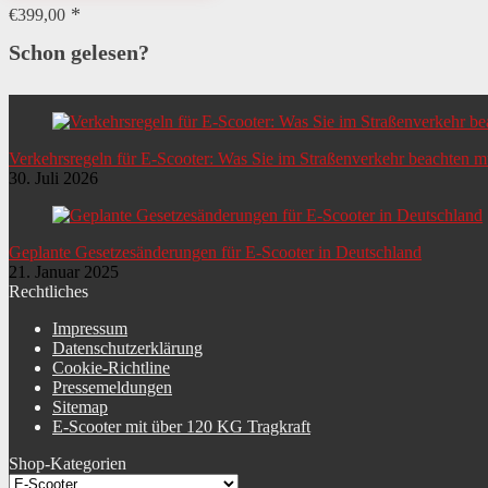
€
399,00
Schon gelesen?
Verkehrsregeln für E-Scooter: Was Sie im Straßenverkehr beachten 
30. Juli 2026
Geplante Gesetzesänderungen für E-Scooter in Deutschland
21. Januar 2025
Rechtliches
Impressum
Datenschutzerklärung
Cookie-Richtline
Pressemeldungen
Sitemap
E-Scooter mit über 120 KG Tragkraft
Shop-Kategorien