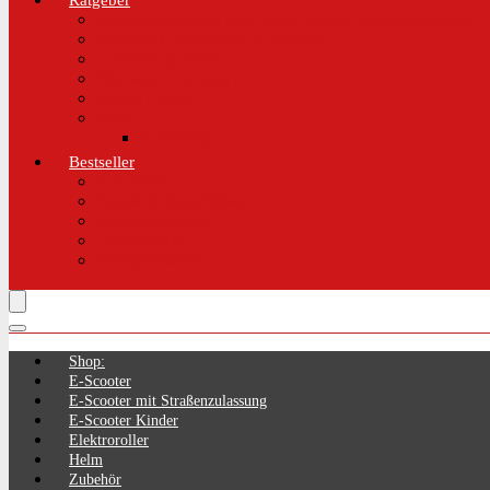
Ratgeber
Worauf solltest du beim Kauf eines E-Scooters achten!
Aktuelle Gesetzeslage E-Scooter
LimePass getestet
Was sind E-Scooter?
Reifen / Räder
Recht
Zulassung
Bestseller
E-Scooter
Handschellenschlösser
Handyhalterung
Lenkertasche
Transporttasche
Shop:
E-Scooter
E-Scooter mit Straßenzulassung
E-Scooter Kinder
Elektroroller
Helm
Zubehör