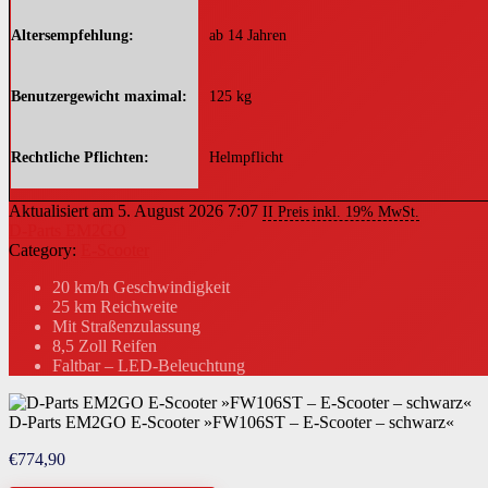
Altersempfehlung
ab 14 Jahren
Benutzergewicht maximal
125 kg
Rechtliche Pflichten
Helmpflicht
Aktualisiert am 5. August 2026 7:07
II Preis inkl. 19% MwSt.
D-Parts EM2GO
Category:
E-Scooter
20 km/h Geschwindigkeit
25 km Reichweite
Mit Straßenzulassung
8,5 Zoll Reifen
Faltbar – LED-Beleuchtung
D-Parts EM2GO E-Scooter »FW106ST – E-Scooter – schwarz«
€
774,90