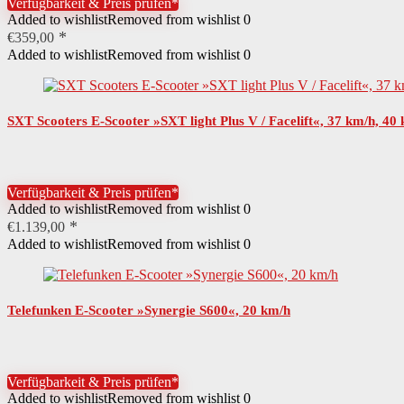
Verfügbarkeit & Preis prüfen*
Added to wishlist
Removed from wishlist
0
€
359,00
Added to wishlist
Removed from wishlist
0
SXT Scooters E-Scooter »SXT light Plus V / Facelift«, 37 km/h, 40
Verfügbarkeit & Preis prüfen*
Added to wishlist
Removed from wishlist
0
€
1.139,00
Added to wishlist
Removed from wishlist
0
Telefunken E-Scooter »Synergie S600«, 20 km/h
Verfügbarkeit & Preis prüfen*
Added to wishlist
Removed from wishlist
0