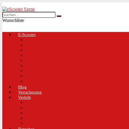
Wunschliste
E-Scooter
Test und Übersichten
BMW
EGRET
IO Hawk
Metz
Moovi
Scrooser
TREKSTOR
Xaomi
Blog
Versicherung
Verleih
Bird
Hive
Lime
Tier
VOI