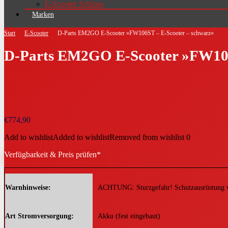
E-Scooter Schloss
Marken
Start
E-Scooter
D-Parts EM2GO E-Scooter »FW106ST – E-Scooter – schwarz«
D-Parts EM2GO E-Scooter »FW106
€
774,90
Add to wishlist
Added to wishlist
Removed from wishlist
0
Verfügbarkeit & Preis prüfen*
Warnhinweise
ACHTUNG: Sturzgefahr! Schutzausrüstung wir
Art Stromversorgung
Akku (fest eingebaut)