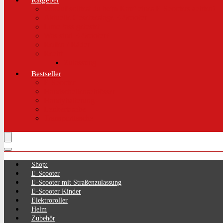
Ratgeber
Worauf solltest du beim Kauf eines E-Scooters achten!
Aktuelle Gesetzeslage E-Scooter
LimePass getestet
Was sind E-Scooter?
Reifen / Räder
Recht
Zulassung
Bestseller
E-Scooter
Handschellenschlösser
Handyhalterung
Lenkertasche
Transporttasche
Shop:
E-Scooter
E-Scooter mit Straßenzulassung
E-Scooter Kinder
Elektroroller
Helm
Zubehör