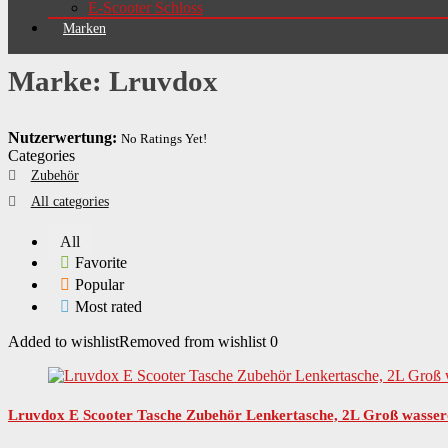
E-Scooter Schloss
Marken
Marke: Lruvdox
Nutzerwertung:
No Ratings Yet!
Categories
Zubehör
All categories
All
Favorite
Popular
Most rated
Added to wishlist
Removed from wishlist
0
Lruvdox E Scooter Tasche Zubehör Lenkertasche, 2L Groß wasserd