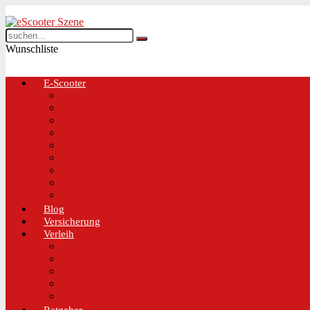
Wunschliste
E-Scooter
Test und Übersichten
BMW
EGRET
IO Hawk
Metz
Moovi
Scrooser
TREKSTOR
Xaomi
Blog
Versicherung
Verleih
Bird
Hive
Lime
Tier
VOI