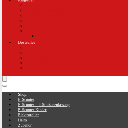
Ratgeber
Worauf solltest du beim Kauf eines E-Scooters achten!
Aktuelle Gesetzeslage E-Scooter
LimePass getestet
Was sind E-Scooter?
Reifen / Räder
Recht
Zulassung
Bestseller
E-Scooter
Handschellenschlösser
Handyhalterung
Lenkertasche
Transporttasche
Shop:
E-Scooter
E-Scooter mit Straßenzulassung
E-Scooter Kinder
Elektroroller
Helm
Zubehör