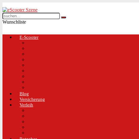
Wunschliste
E-Scooter
Test und Übersichten
BMW
EGRET
IO Hawk
Metz
Moovi
Scrooser
TREKSTOR
Xaomi
Blog
Versicherung
Verleih
Bird
Hive
Lime
Tier
VOI