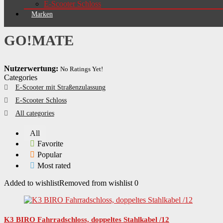
E-Scooter Schloss
Marken
GO!MATE
Nutzerwertung:
No Ratings Yet!
Categories
E-Scooter mit Straßenzulassung
E-Scooter Schloss
All categories
All
Favorite
Popular
Most rated
Added to wishlist
Removed from wishlist
0
K3 BIRO Fahrradschloss, doppeltes Stahlkabel /12