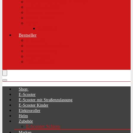
Aktuelle Gesetzeslage E-Scooter
LimePass getestet
Was sind E-Scooter?
Reifen / Räder
Recht
Zulassung
Bestseller
E-Scooter
Handschellenschlösser
Handyhalterung
Lenkertasche
Transporttasche
Shop:
E-Scooter
E-Scooter mit Straßenzulassung
E-Scooter Kinder
Elektroroller
Helm
Zubehör
E-Scooter Schloss
Marken