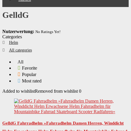
GelldG
Nutzerwertung:
No Ratings Yet!
Categories
Helm
All categories
All
Favorite
Popular
Most rated
Added to wishlist
Removed from wishlist
0
GelldG Fahrradhelm »Fahrradhelm Damen Herren, Winddicht