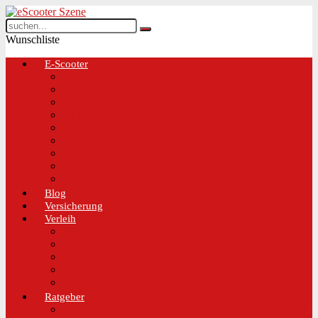
Wunschliste
E-Scooter
Test und Übersichten
BMW
EGRET
IO Hawk
Metz
Moovi
Scrooser
TREKSTOR
Xaomi
Blog
Versicherung
Verleih
Bird
Hive
Lime
Tier
VOI
Ratgeber
Worauf solltest du beim Kauf eines E-Scooters achten!