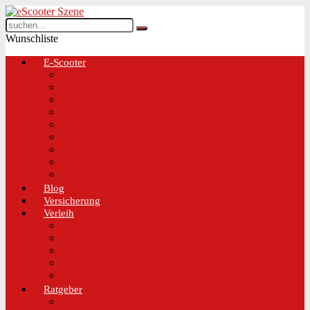
Wunschliste
E-Scooter
Test und Übersichten
BMW
EGRET
IO Hawk
Metz
Moovi
Scrooser
TREKSTOR
Xaomi
Blog
Versicherung
Verleih
Bird
Hive
Lime
Tier
VOI
Ratgeber
Worauf solltest du beim Kauf eines E-Scooters achten!