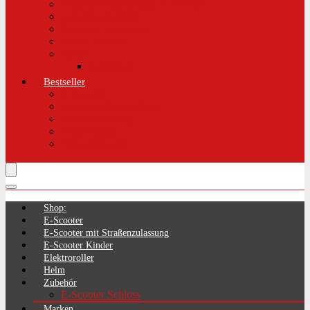
Aktuelle Gesetzeslage E-Scooter
LimePass getestet
Was sind E-Scooter?
Reifen / Räder
Recht
Zulassung
Bestseller
E-Scooter
Handschellenschlösser
Handyhalterung
Lenkertasche
Transporttasche
Shop:
E-Scooter
E-Scooter mit Straßenzulassung
E-Scooter Kinder
Elektroroller
Helm
Zubehör
E-Scooter Schloss
Marken