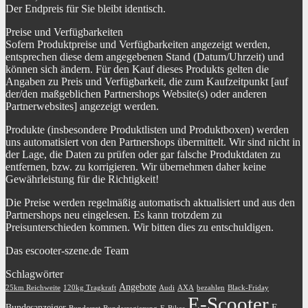
Der Endpreis für Sie bleibt identisch.
Preise und Verfügbarkeiten
Sofern Produktpreise und Verfügbarkeiten angezeigt werden,
entsprechen diese dem angegebenen Stand (Datum/Uhrzeit) und
können sich ändern. Für den Kauf dieses Produkts gelten die
Angaben zu Preis und Verfügbarkeit, die zum Kaufzeitpunkt [auf
der/den maßgeblichen Partnershops Website(s) oder anderen
Partnerwebsites] angezeigt werden.
Produkte (insbesondere Produktlisten und Produktboxen) werden
uns automatisiert von den Partnershops übermittelt. Wir sind nicht in
der Lage, die Daten zu prüfen oder gar falsche Produktdaten zu
entfernen, bzw. zu korrigieren. Wir übernehmen daher keine
Gewährleistung für die Richtigkeit!
Die Preise werden regelmäßig automatisch aktualisiert und aus den
Partnershops neu eingelesen. Es kann trotzdem zu
Preisunterschieden kommen. Wir bitten dies zu entschuldigen.
Das escooter-szene.de Team
Schlagwörter
Angebote
25km Reichweite
120kg Tragkraft
Audi
AXA
bezahlen
Black-Friday
E-Scooter
Bundesanzeiger
E-