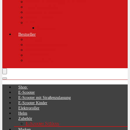
Aktuelle Gesetzeslage E-Scooter
LimePass getestet
Was sind E-Scooter?
Reifen / Räder
Recht
Zulassung
Bestseller
E-Scooter
Handschellenschlösser
Handyhalterung
Lenkertasche
Transporttasche
Shop:
E-Scooter
E-Scooter mit Straßenzulassung
E-Scooter Kinder
Elektroroller
Helm
Zubehör
E-Scooter Schloss
Marken