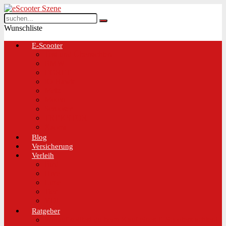
Wunschliste
E-Scooter
Test und Übersichten
BMW
EGRET
IO Hawk
Metz
Moovi
Scrooser
TREKSTOR
Xaomi
Blog
Versicherung
Verleih
Bird
Hive
Lime
Tier
VOI
Ratgeber
Worauf solltest du beim Kauf eines E-Scooters achten!