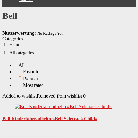
Bell
Nutzerwertung:
No Ratings Yet!
Categories
Helm
All categories
All
Favorite
Popular
Most rated
Added to wishlist
Removed from wishlist
0
Bell Kinderfahrradhelm »Bell Sidetrack Child«