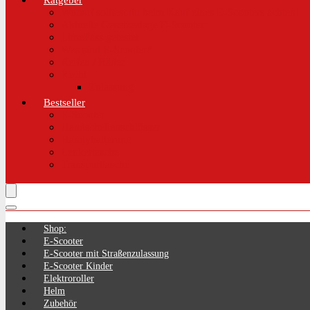
Ratgeber
Worauf solltest du beim Kauf eines E-Scooters achten!
Aktuelle Gesetzeslage E-Scooter
LimePass getestet
Was sind E-Scooter?
Reifen / Räder
Recht
Zulassung
Bestseller
E-Scooter
Handschellenschlösser
Handyhalterung
Lenkertasche
Transporttasche
Shop:
E-Scooter
E-Scooter mit Straßenzulassung
E-Scooter Kinder
Elektroroller
Helm
Zubehör