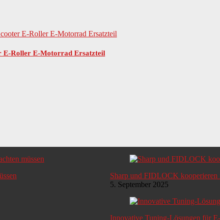
r E-Roller E-Motorrad Ersatzteil
müssen
Sharp und FIDLOCK kooperieren i
5. September 2025
Innovative Tuning-Lösungen für E