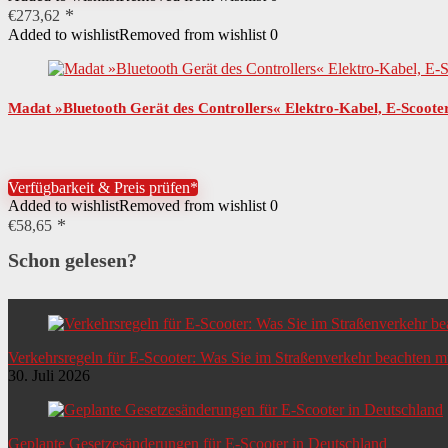
€
273,62
Added to wishlist
Removed from wishlist
0
Madat »Bluetooth Gerät des Controllers« Elektro-Kabel, E-Scoote
Verfügbarkeit & Preis prüfen*
Added to wishlist
Removed from wishlist
0
€
58,65
Schon gelesen?
Verkehrsregeln für E-Scooter: Was Sie im Straßenverkehr beachten 
30. Juli 2026
Geplante Gesetzesänderungen für E-Scooter in Deutschland