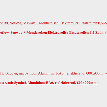
low, Segway + Montiereisen Elektroroller Ersatzreifen 8,5 Zoll«, (2
ooter, mit Symbol, Aluminium RA0, reflektierend, 600x900mm«