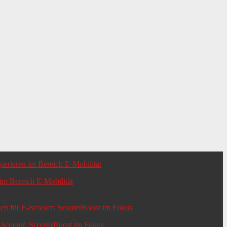
m Bereich E-Mobilität
-Scooter: ScooterBoost im Fokus