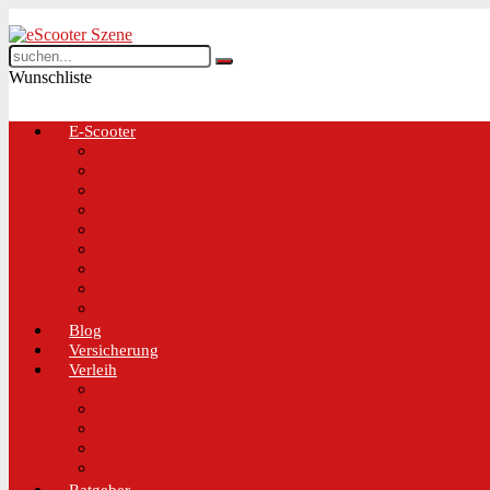
Wunschliste
E-Scooter
Test und Übersichten
BMW
EGRET
IO Hawk
Metz
Moovi
Scrooser
TREKSTOR
Xaomi
Blog
Versicherung
Verleih
Bird
Hive
Lime
Tier
VOI