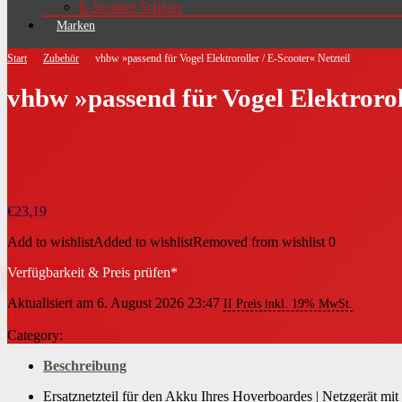
E-Scooter Schloss
Marken
Start
Zubehör
vhbw »passend für Vogel Elektroroller / E-Scooter« Netzteil
vhbw »passend für Vogel Elektroroll
€
23,19
Add to wishlist
Added to wishlist
Removed from wishlist
0
Verfügbarkeit & Preis prüfen*
Aktualisiert am 6. August 2026 23:47
II Preis inkl. 19% MwSt.
vhbw
Category:
Zubehör
Beschreibung
Ersatznetzteil für den Akku Ihres Hoverboardes | Netzgerät m