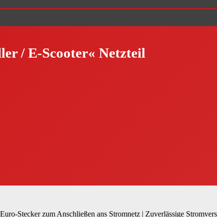
er / E-Scooter« Netzteil
it Euro-Stecker zum Anschließen ans Stromnetz | Zuverlässige Stromver