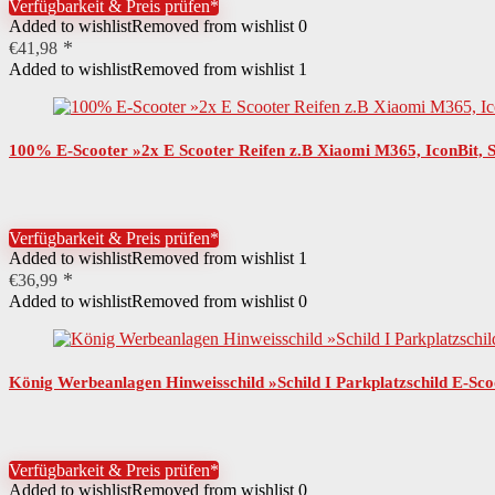
Verfügbarkeit & Preis prüfen*
Added to wishlist
Removed from wishlist
0
€
41,98
Added to wishlist
Removed from wishlist
1
100% E-Scooter »2x E Scooter Reifen z.B Xiaomi M365, IconBit, Sof
Verfügbarkeit & Preis prüfen*
Added to wishlist
Removed from wishlist
1
€
36,99
Added to wishlist
Removed from wishlist
0
König Werbeanlagen Hinweisschild »Schild I Parkplatzschild E-Sc
Verfügbarkeit & Preis prüfen*
Added to wishlist
Removed from wishlist
0