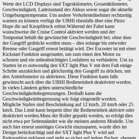
Werte des LCD Displays sind Tageskilometer, Gesamtkilometer,
Geschwindigkeit, Ladezustand des Akkus sowie sogar die aktuelle
Umgebungstemperatur. Um andere Verkehrsteilnehmer rechtzeitig
warnen zu können verfügt die UBHI ebenfalls über eine Piezo
Hupe die auf Knopfdruck ertönt.Während der Fahrt kann
wunschweise die Cruise Control aktiviert werden und der
Tempomat behält die gewünschte Geschwindigkeit bei, ohne dass
der Gasgriff gedrückt werden muss – dies solange bis entweder
Bremse oder Gasgriff erneut betätigt wird. Der Escooter ist mit einer
Kickstart Funktion ausgestattet, um zum einen den Motor zu
schonen und ein unbeabsichtigtes Losfahren zu verhindern. Um zu
Starten ist es notwendig den SXT light Plus V mit dem Fuß einige
Schritte anzukicken und gleichzeitig den Gasgriff zu drücken, um
den Antriebsmotor zu aktivieren. Diese Funktion kann falls
gewünscht auch über die UBHI Bedieneinheit deaktiviert werden.
In vielen Ländern gelten unterschiedliche
Geschwindigkeitsbegrenzungen. Deshalb kann die
Geschwindigkeitsbegrenzung wie folgt eingestellt werden.
Mögliche Stufen sind Beschränkung auf 12 km/h, 20 km/h oder 25
km/h. Das Limit kann bequem über die Bedieneinheit aktiviert oder
deaktiviert werden.Muss der Roller geparkt werden, so erfolgt dies
nicht etwa per Seitenständer wie die meisten anderen Modelle. Um
auch hier erneut unnötiges Gewicht einzusparen, wurde dies im
Design berücksichtigt und der SXT light Plus V wird auf
Parkposition geklappt und steht so sicher auf jedem flachen, ebenem