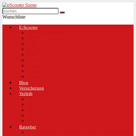
Wunschliste
E-Scooter
Test und Übersichten
BMW
EGRET
IO Hawk
Metz
Moovi
Scrooser
TREKSTOR
Xaomi
Blog
Versicherung
Verleih
Bird
Hive
Lime
Tier
VOI
Ratgeber
Worauf solltest du beim Kauf eines E-Scooters achten!