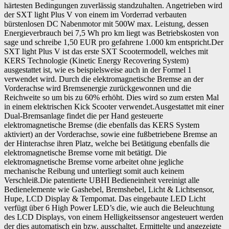
härtesten Bedingungen zuverlässig standzuhalten. Angetrieben wird
der SXT light Plus V von einem im Vorderrad verbauten
bürstenlosen DC Nabenmotor mit 500W max. Leistung, dessen
Energieverbrauch bei 7,5 Wh pro km liegt was Betriebskosten von
sage und schreibe 1,50 EUR pro gefahrene 1.000 km entspricht.Der
SXT light Plus V ist das erste SXT Scootermodell, welches mit
KERS Technologie (Kinetic Energy Recovering System)
ausgestattet ist, wie es beispielsweise auch in der Formel 1
verwendet wird. Durch die elektromagnetische Bremse an der
Vorderachse wird Bremsenergie zurückgewonnen und die
Reichweite so um bis zu 60% erhöht. Dies wird so zum ersten Mal
in einem elektrischen Kick Scooter verwendet.Ausgestattet mit einer
Dual-Bremsanlage findet die per Hand gesteuerte
elektromagnetische Bremse (die ebenfalls das KERS System
aktiviert) an der Vorderachse, sowie eine fußbetriebene Bremse an
der Hinterachse ihren Platz, welche bei Betätigung ebenfalls die
elektromagnetische Bremse vorne mit betätigt. Die
elektromagnetische Bremse vorne arbeitet ohne jegliche
mechanische Reibung und unterliegt somit auch keinem
Verschleiß.Die patentierte UBHI Bedieneinheit vereinigt alle
Bedienelemente wie Gashebel, Bremshebel, Licht & Lichtsensor,
Hupe, LCD Display & Tempomat. Das eingebaute LED Licht
verfügt über 6 High Power LED’s die, wie auch die Beleuchtung
des LCD Displays, von einem Helligkeitssensor angesteuert werden
der dies automatisch ein bzw. ausschaltet. Ermittelte und angezeigte