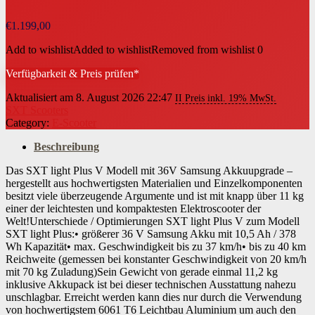
€
1.199,00
Add to wishlist
Added to wishlist
Removed from wishlist
0
Verfügbarkeit & Preis prüfen*
Aktualisiert am 8. August 2026 22:47
II Preis inkl. 19% MwSt.
SXT Scooters
Category:
E-Scooter
Beschreibung
Das SXT light Plus V Modell mit 36V Samsung Akkuupgrade –
hergestellt aus hochwertigsten Materialien und Einzelkomponenten
besitzt viele überzeugende Argumente und ist mit knapp über 11 kg
einer der leichtesten und kompaktesten Elektroscooter der
Welt!Unterschiede / Optimierungen SXT light Plus V zum Modell
SXT light Plus:• größerer 36 V Samsung Akku mit 10,5 Ah / 378
Wh Kapazität• max. Geschwindigkeit bis zu 37 km/h• bis zu 40 km
Reichweite (gemessen bei konstanter Geschwindigkeit von 20 km/h
mit 70 kg Zuladung)Sein Gewicht von gerade einmal 11,2 kg
inklusive Akkupack ist bei dieser technischen Ausstattung nahezu
unschlagbar. Erreicht werden kann dies nur durch die Verwendung
von hochwertigstem 6061 T6 Leichtbau Aluminium um auch den