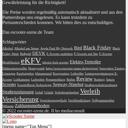
Gewährleistung für die Richtigkeit!
Die Preise werden regelmäßig automatisch aktualisiert und aus den
Partnershops neu eingelesen. Es kann trotzdem zu
Preisunterschieden kommen. Wir bitten dies zu entschuldigen.
Das escooter-szene.de Team
Schlagwörter
Black Friday
Bird
Alkohol
Alkohol am Steuer
Apple Find My Network
Black
DEVK
Friday Week
Bußgeld
E-Scooter ausleihen
E-Scooter mit Sitz
E-Scooter
eKFV
Elektro-Tretroller
Modifikation
electric kick scooter
Elektromotorroller
Honeycomb
https://www.escooter-szene.de/tag/egret/
Innovative Tuning-
Lösungen
Kaufratgeber
klimaneutral
Kooperation
Leihroller
Leistungsoptimierung E-
Review
Scooter
Luftkammer
Luftreifen
Pressemeldung
Reifen
Rosberg
Saturn
Scooter
Segway-Ninebot
ScooterBoost Technologie
Straßenverkehrsordnung
Verleih
Straßenzulassung
Unfall
Urlaub
Verkehrssicherheit
Versicherung
Versicherungspflicht
Veröffentlichung
Vollgummireifen
Zahlungsmethoden
Webseite
© 2022 escooter-szene.de. II bo mediaconsult
[menu name="Top Menu"]