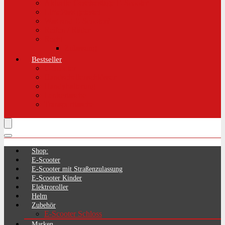
Aktuelle Gesetzeslage E-Scooter
LimePass getestet
Was sind E-Scooter?
Reifen / Räder
Recht
Zulassung
Bestseller
E-Scooter
Handschellenschlösser
Handyhalterung
Lenkertasche
Transporttasche
Shop:
E-Scooter
E-Scooter mit Straßenzulassung
E-Scooter Kinder
Elektroroller
Helm
Zubehör
E-Scooter Schloss
Marken