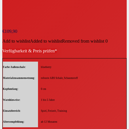
€
109,90
Add to wishlist
Added to wishlist
Removed from wishlist
0
Verfügbarkeit & Preis prüfen*
Farbe Außenschale
blueberry
Materialzusammensetzung
robuste ABS Schale, Schaumstoff
Kopfumfang
0 cm
Warnhinweise
1 bis 5 Jahre
Einsatzbereich
Spiel, Freizeit, Training
Altersempfehlung
ab 12 Monaten