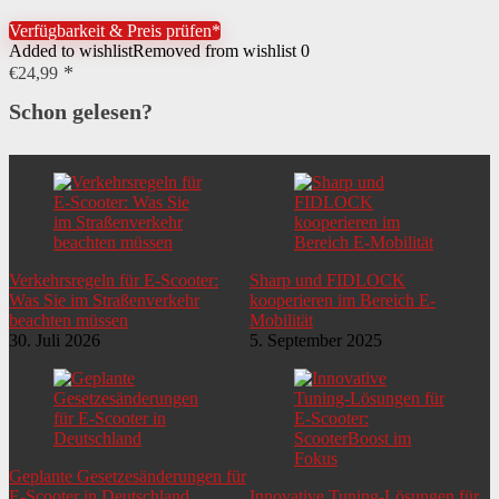
Innenring-System
Verfügbarkeit & Preis prüfen*
Added to wishlist
Removed from wishlist
0
€
24,99
Schon gelesen?
Verkehrsregeln für E-Scooter:
Sharp und FIDLOCK
Was Sie im Straßenverkehr
kooperieren im Bereich E-
beachten müssen
Mobilität
30. Juli 2026
5. September 2025
Geplante Gesetzesänderungen für
E-Scooter in Deutschland
Innovative Tuning-Lösungen für