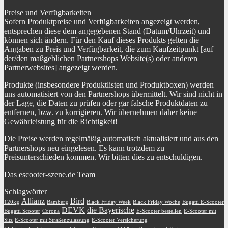
Preise und Verfügbarkeiten
Sofern Produktpreise und Verfügbarkeiten angezeigt werden,
entsprechen diese dem angegebenen Stand (Datum/Uhrzeit) und
können sich ändern. Für den Kauf dieses Produkts gelten die
Angaben zu Preis und Verfügbarkeit, die zum Kaufzeitpunkt [auf
der/den maßgeblichen Partnershops Website(s) oder anderen
Partnerwebsites] angezeigt werden.
Produkte (insbesondere Produktlisten und Produktboxen) werden
uns automatisiert von den Partnershops übermittelt. Wir sind nicht in
der Lage, die Daten zu prüfen oder gar falsche Produktdaten zu
entfernen, bzw. zu korrigieren. Wir übernehmen daher keine
Gewährleistung für die Richtigkeit!
Die Preise werden regelmäßig automatisch aktualisiert und aus den
Partnershops neu eingelesen. Es kann trotzdem zu
Preisunterschieden kommen. Wir bitten dies zu entschuldigen.
Das escooter-szene.de Team
Schlagwörter
Allianz
Bird
120kg
Bamberg
Black Friday Week
Black Friday Woche
Bugatti E-Scooter
DEVK
die Bayerische
Bugatti Scooter
Corona
E-Scooter bestellen
E-Scooter mit
Sitz
E-Scooter mit Straßenzulassung
E-Scooter Versicherung