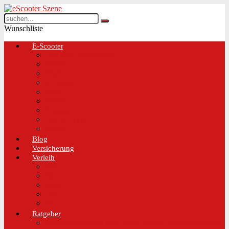
Wunschliste
E-Scooter
Test und Übersichten
BMW
EGRET
IO Hawk
Metz
Moovi
Scrooser
TREKSTOR
Xaomi
Blog
Versicherung
Verleih
Bird
Hive
Lime
Tier
VOI
Ratgeber
Worauf solltest du beim Kauf eines E-Scooters achten!