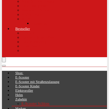
Aktuelle Gesetzeslage E-Scooter
LimePass getestet
Was sind E-Scooter?
Reifen / Räder
Recht
Zulassung
Bestseller
E-Scooter
Handschellenschlösser
Handyhalterung
Lenkertasche
Transporttasche
Shop:
E-Scooter
E-Scooter mit Straßenzulassung
E-Scooter Kinder
Elektroroller
Helm
Zubehör
E-Scooter Schloss
Marken