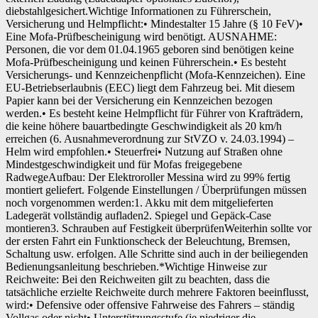
diebstahlgesichert.Wichtige Informationen zu Führerschein,
Versicherung und Helmpflicht:• Mindestalter 15 Jahre (§ 10 FeV)•
Eine Mofa-Prüfbescheinigung wird benötigt. AUSNAHME:
Personen, die vor dem 01.04.1965 geboren sind benötigen keine
Mofa-Prüfbescheinigung und keinen Führerschein.• Es besteht
Versicherungs- und Kennzeichenpflicht (Mofa-Kennzeichen). Eine
EU-Betriebserlaubnis (EEC) liegt dem Fahrzeug bei. Mit diesem
Papier kann bei der Versicherung ein Kennzeichen bezogen
werden.• Es besteht keine Helmpflicht für Führer von Krafträdern,
die keine höhere bauartbedingte Geschwindigkeit als 20 km/h
erreichen (6. Ausnahmeverordnung zur StVZO v. 24.03.1994) –
Helm wird empfohlen.• Steuerfrei• Nutzung auf Straßen ohne
Mindestgeschwindigkeit und für Mofas freigegebene
RadwegeAufbau: Der Elektroroller Messina wird zu 99% fertig
montiert geliefert. Folgende Einstellungen / Überprüfungen müssen
noch vorgenommen werden:1. Akku mit dem mitgelieferten
Ladegerät vollständig aufladen2. Spiegel und Gepäck-Case
montieren3. Schrauben auf Festigkeit überprüfenWeiterhin sollte vor
der ersten Fahrt ein Funktionscheck der Beleuchtung, Bremsen,
Schaltung usw. erfolgen. Alle Schritte sind auch in der beiliegenden
Bedienungsanleitung beschrieben.*Wichtige Hinweise zur
Reichweite: Bei den Reichweiten gilt zu beachten, dass die
tatsächliche erzielte Reichweite durch mehrere Faktoren beeinflusst,
wird:• Defensive oder offensive Fahrweise des Fahrers – ständig
Vollgas oder nicht• Unterstützungsstufe (je niedriger die