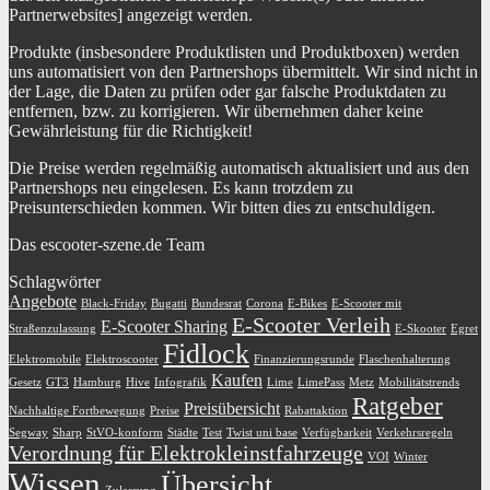
Partnerwebsites] angezeigt werden.
Produkte (insbesondere Produktlisten und Produktboxen) werden
uns automatisiert von den Partnershops übermittelt. Wir sind nicht in
der Lage, die Daten zu prüfen oder gar falsche Produktdaten zu
entfernen, bzw. zu korrigieren. Wir übernehmen daher keine
Gewährleistung für die Richtigkeit!
Die Preise werden regelmäßig automatisch aktualisiert und aus den
Partnershops neu eingelesen. Es kann trotzdem zu
Preisunterschieden kommen. Wir bitten dies zu entschuldigen.
Das escooter-szene.de Team
Schlagwörter
Angebote
Black-Friday
Bugatti
Bundesrat
Corona
E-Bikes
E-Scooter mit
E-Scooter Verleih
E-Scooter Sharing
Straßenzulassung
E-Skooter
Egret
Fidlock
Elektromobile
Elektroscooter
Finanzierungsrunde
Flaschenhalterung
Kaufen
Gesetz
GT3
Hamburg
Hive
Infografik
Lime
LimePass
Metz
Mobilitätstrends
Ratgeber
Preisübersicht
Nachhaltige Fortbewegung
Preise
Rabattaktion
Segway
Sharp
StVO-konform
Städte
Test
Twist uni base
Verfügbarkeit
Verkehrsregeln
Verordnung für Elektrokleinstfahrzeuge
VOI
Winter
Wissen
Übersicht