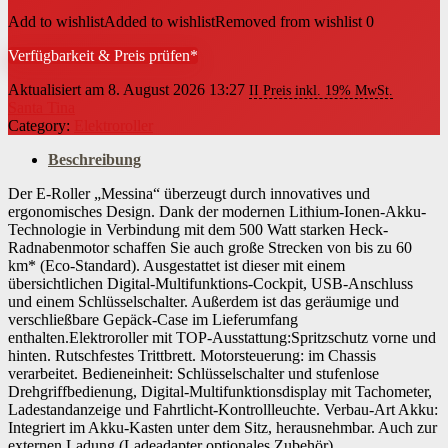
Add to wishlist
Added to wishlist
Removed from wishlist
0
Verfügbarkeit & Preis prüfen*
Aktualisiert am 8. August 2026 13:27
II Preis inkl. 19% MwSt.
Santa Tina
Category:
Elektroroller
Beschreibung
Der E-Roller „Messina“ überzeugt durch innovatives und
ergonomisches Design. Dank der modernen Lithium-Ionen-Akku-
Technologie in Verbindung mit dem 500 Watt starken Heck-
Radnabenmotor schaffen Sie auch große Strecken von bis zu 60
km* (Eco-Standard). Ausgestattet ist dieser mit einem
übersichtlichen Digital-Multifunktions-Cockpit, USB-Anschluss
und einem Schlüsselschalter. Außerdem ist das geräumige und
verschließbare Gepäck-Case im Lieferumfang
enthalten.Elektroroller mit TOP-Ausstattung:Spritzschutz vorne und
hinten. Rutschfestes Trittbrett. Motorsteuerung: im Chassis
verarbeitet. Bedieneinheit: Schlüsselschalter und stufenlose
Drehgriffbedienung, Digital-Multifunktionsdisplay mit Tachometer,
Ladestandanzeige und Fahrtlicht-Kontrollleuchte. Verbau-Art Akku:
Integriert im Akku-Kasten unter dem Sitz, herausnehmbar. Auch zur
externen Ladung (Ladeadapter optionales Zubehör),