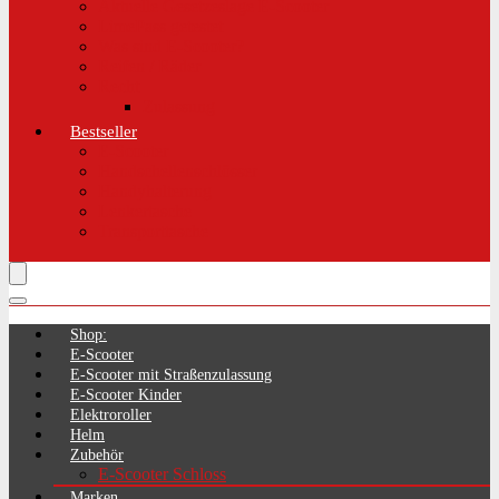
Aktuelle Gesetzeslage E-Scooter
LimePass getestet
Was sind E-Scooter?
Reifen / Räder
Recht
Zulassung
Bestseller
E-Scooter
Handschellenschlösser
Handyhalterung
Lenkertasche
Transporttasche
Shop:
E-Scooter
E-Scooter mit Straßenzulassung
E-Scooter Kinder
Elektroroller
Helm
Zubehör
E-Scooter Schloss
Marken