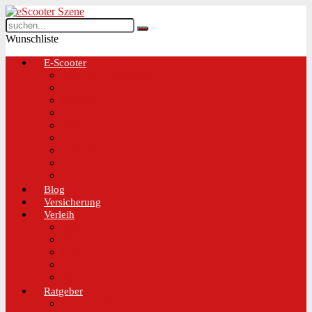
Wunschliste
E-Scooter
Test und Übersichten
BMW
EGRET
IO Hawk
Metz
Moovi
Scrooser
TREKSTOR
Xaomi
Blog
Versicherung
Verleih
Bird
Hive
Lime
Tier
VOI
Ratgeber
Worauf solltest du beim Kauf eines E-Scooters achten!