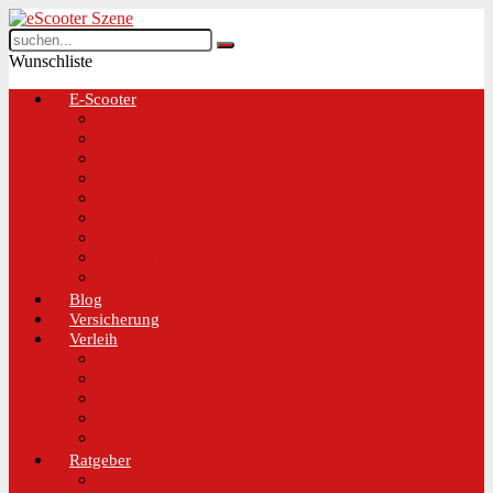
Wunschliste
E-Scooter
Test und Übersichten
BMW
EGRET
IO Hawk
Metz
Moovi
Scrooser
TREKSTOR
Xaomi
Blog
Versicherung
Verleih
Bird
Hive
Lime
Tier
VOI
Ratgeber
Worauf solltest du beim Kauf eines E-Scooters achten!