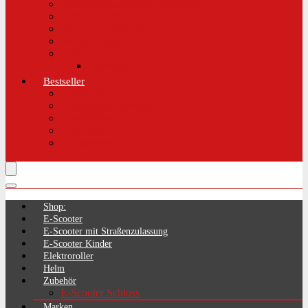
Aktuelle Gesetzeslage E-Scooter
LimePass getestet
Was sind E-Scooter?
Reifen / Räder
Recht
Zulassung
Bestseller
E-Scooter
Handschellenschlösser
Handyhalterung
Lenkertasche
Transporttasche
Shop:
E-Scooter
E-Scooter mit Straßenzulassung
E-Scooter Kinder
Elektroroller
Helm
Zubehör
E-Scooter Schloss
Marken