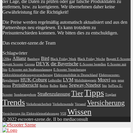
der Lage, die Daten zu prüfen oder gar falsche Produktdaten zu
entfernen, bzw. zu korrigieren. Wir übernehmen daher keine
Gewährleistung für die Richtigkeit!
Die Preise werden regelmäßig automatisch aktualisiert und aus den
Partnershops neu eingelesen. Es kann trotzdem zu
Preisunterschieden kommen. Wir bitten dies zu entschuldigen.
Das escooter-szene.de Team
Schlagwörter
Allianz
Bird
120kg
Bamberg
Black Friday Week
Black Friday Woche
Bugatti E-Scooter
DEVK
die Bayerische
Bugatti Scooter
Corona
E-Scooter bestellen
E-Scooter mit
Sitz
E-Scooter mit Straßenzulassung
E-Scooter Versicherung
Elektrokleinstfahrzeugeversicherung
Elektromobilität in Deutschland
Elektroscooter-
HUK-Coburg
LVM
Moovi
Regulierung
Leihroller
Mobilitätsgesetz
neu
neue
Preisübersicht
Segway-Ninebot
Serien
Reifen
Rollen
Räder
Sitz
SoFlow E-
Tipps
Tier
Straßenzulassung
Scooter
Sonderangebote
Traglast
Trends
Versicherung
Verkehrssicherheit
Verkehrswende
Versand
Wissen
Versicherung für Elektrokleinstfahrzeuge
VOI
© 2022 escooter-szene.de. II bo mediaconsult