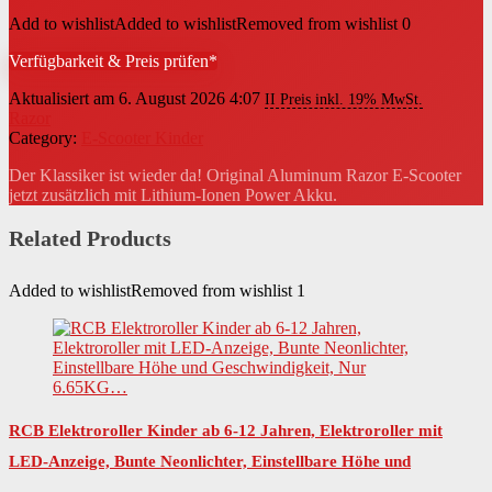
Add to wishlist
Added to wishlist
Removed from wishlist
0
Verfügbarkeit & Preis prüfen*
Aktualisiert am 6. August 2026 4:07
II Preis inkl. 19% MwSt.
Razor
Category:
E-Scooter Kinder
Der Klassiker ist wieder da! Original Aluminum Razor E-Scooter
jetzt zusätzlich mit Lithium-Ionen Power Akku.
Related Products
Added to wishlist
Removed from wishlist
1
RCB Elektroroller Kinder ab 6-12 Jahren, Elektroroller mit
LED-Anzeige, Bunte Neonlichter, Einstellbare Höhe und