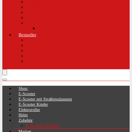
Aktuelle Gesetzeslage E-Scooter
LimePass getestet
Was sind E-Scooter?
Reifen / Räder
Recht
Zulassung
Bestseller
E-Scooter
Handschellenschlösser
Handyhalterung
Lenkertasche
Transporttasche
Shop:
E-Scooter
E-Scooter mit Straßenzulassung
E-Scooter Kinder
Elektroroller
Helm
Zubehör
E-Scooter Schloss
Marken