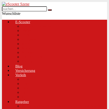
Wunschliste
E-Scooter
Test und Übersichten
BMW
EGRET
IO Hawk
Metz
Moovi
Scrooser
TREKSTOR
Xaomi
Blog
Versicherung
Verleih
Bird
Hive
Lime
Tier
VOI
Ratgeber
Worauf solltest du beim Kauf eines E-Scooters achten!