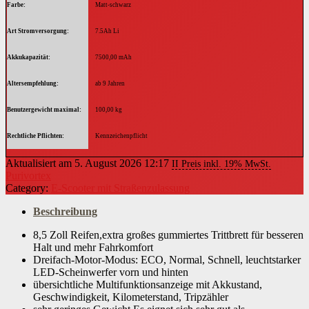
Farbe
Matt-schwarz
Art Stromversorgung
7.5Ah Li
Akkukapazität
7500,00 mAh
Altersempfehlung
ab 9 Jahren
Benutzergewicht maximal
100,00 kg
Rechtliche Pflichten
Kennzeichenpflicht
Aktualisiert am 5. August 2026 12:17
II Preis inkl. 19% MwSt.
Purivortex
Category:
E-Scooter mit Straßenzulassung
Beschreibung
8,5 Zoll Reifen,extra großes gummiertes Trittbrett für besseren
Halt und mehr Fahrkomfort
Dreifach-Motor-Modus: ECO, Normal, Schnell, leuchtstarker
LED-Scheinwerfer vorn und hinten
übersichtliche Multifunktionsanzeige mit Akkustand,
Geschwindigkeit, Kilometerstand, Tripzähler