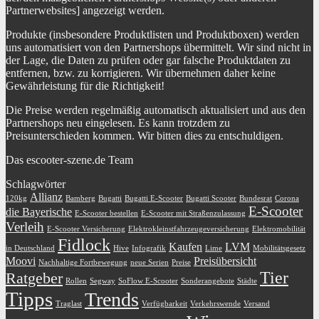
Partnerwebsites] angezeigt werden.
Produkte (insbesondere Produktlisten und Produktboxen) werden
uns automatisiert von den Partnershops übermittelt. Wir sind nicht in
der Lage, die Daten zu prüfen oder gar falsche Produktdaten zu
entfernen, bzw. zu korrigieren. Wir übernehmen daher keine
Gewährleistung für die Richtigkeit!
Die Preise werden regelmäßig automatisch aktualisiert und aus den
Partnershops neu eingelesen. Es kann trotzdem zu
Preisunterschieden kommen. Wir bitten dies zu entschuldigen.
Das escooter-szene.de Team
Schlagwörter
Allianz
120kg
Bamberg
Bugatti
Bugatti E-Scooter
Bugatti Scooter
Bundesrat
Corona
E-Scooter
die Bayerische
E-Scooter bestellen
E-Scooter mit Straßenzulassung
Verleih
E-Scooter Versicherung
Elektrokleinstfahrzeugeversicherung
Elektromobilität
Fidlock
Kaufen
LVM
in Deutschland
Hive
Infografik
Lime
Mobilitätsgesetz
Moovi
Preisübersicht
Nachhaltige Fortbewegung
neue Serien
Preise
Tier
Ratgeber
Rollen
Segway
SoFlow E-Scooter
Sonderangebote
Städte
Tipps
Trends
Traglast
Verfügbarkeit
Verkehrswende
Versand