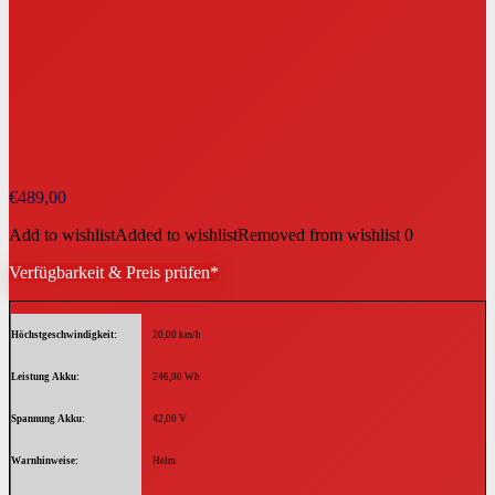
€
489,00
Add to wishlist
Added to wishlist
Removed from wishlist
0
Verfügbarkeit & Preis prüfen*
Höchstgeschwindigkeit
20,00 km/h
Leistung Akku
246,00 Wh
Spannung Akku
42,00 V
Warnhinweise
Helm