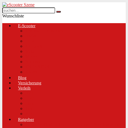
Wunschliste
E-Scooter
Test und Übersichten
BMW
EGRET
IO Hawk
Metz
Moovi
Scrooser
TREKSTOR
Xaomi
Blog
Versicherung
Verleih
Bird
Hive
Lime
Tier
VOI
Ratgeber
Worauf solltest du beim Kauf eines E-Scooters achten!