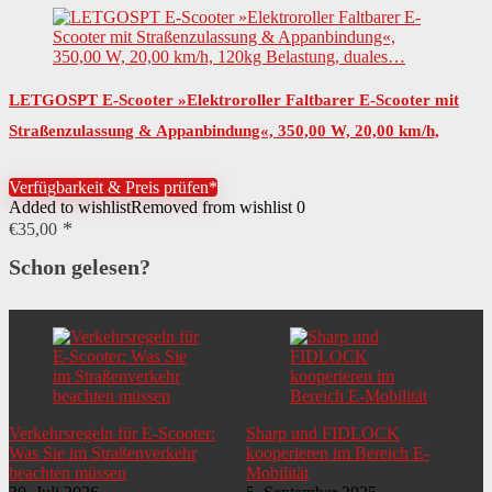
LETGOSPT E-Scooter »Elektroroller Faltbarer E-Scooter mit
Straßenzulassung & Appanbindung«, 350,00 W, 20,00 km/h,
120kg Belastung, duales…
Verfügbarkeit & Preis prüfen*
Added to wishlist
Removed from wishlist
0
€
35,00
Schon gelesen?
Verkehrsregeln für E-Scooter:
Sharp und FIDLOCK
Was Sie im Straßenverkehr
kooperieren im Bereich E-
beachten müssen
Mobilität