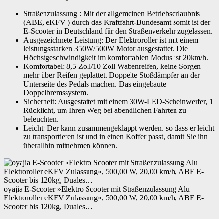
Altersempfehlung
Straßenzulassung : Mit der allgemeinen Betriebserlaubnis
ab 14 Jahren
(ABE, eKFV ) durch das Kraftfahrt-Bundesamt somit ist der
E-Scooter in Deutschland für den Straßenverkehr zugelassen.
Benutzergewicht maximal
120,00 kg
Ausgezeichnete Leistung: Der Elektroroller ist mit einem
leistungsstarken 350W/500W Motor ausgestattet. Die
Nutzungsbereich
innerhalb der StVZO
Höchstgeschwindigkeit im komfortablen Modus ist 20km/h.
Komfortabel: 8,5 Zoll/10 Zoll Wabenreifen, keine Sorgen
Bauart Hinterbremse
Scheibenbremse hinten
mehr über Reifen geplattet. Doppelte Stoßdämpfer an der
Unterseite des Pedals machen. Das eingebaute
Eigenschaften
Faltbar
Doppelbremssystem.
Sicherheit: Ausgestattet mit einem 30W-LED-Scheinwerfer, 1
Leistung Motor
350-500 W
Rücklicht, um Ihren Weg bei abendlichen Fahrten zu
beleuchten.
Ladezeit Akku
4,00 Std.
Leicht: Der kann zusammengeklappt werden, so dass er leicht
zu transportieren ist und in einen Koffer passt, damit Sie ihn
Leistung Motor ECO-Modus
500,00 W
überallhin mitnehmen können.
Details Motor
bürstenlos
Leistung Akku in Ah
10,00 A·h
oyajia E-Scooter »Elektro Scooter mit Straßenzulassung Alu
Elektroroller eKFV Zulassung«, 500,00 W, 20,00 km/h, ABE E-
Details Akku
Hochleistungszellen
Scooter bis 120kg, Duales…
Reichweite Akku
40,00 km