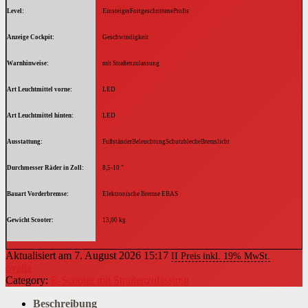
Level
EinsteigerFortgeschritteneProfis
Anzeige Cockpit
Geschwindigkeit
Warnhinweise
mit Straßenzulassung
Art Leuchtmittel vorne
LED
Art Leuchtmittel hinten
LED
Ausstattung
FußständerBeleuchtungSchutzblecheBremslicht
Durchmesser Räder in Zoll
8,5-10 "
Bauart Vorderbremse
Elektronische Bremse EBAS
Gewicht Scooter
13,00 kg
Art Stromversorgung
Lithium-Ionen-Akku
Aktualisiert am 7. August 2026 15:17
II Preis inkl. 19% MwSt.
oyajia
Batterie-Akku-Technologie
Lithium-Ionen-Akku
Category:
E-Scooter mit Straßenzulassung
Akkukapazität
10000,00 mAh
Beschreibung