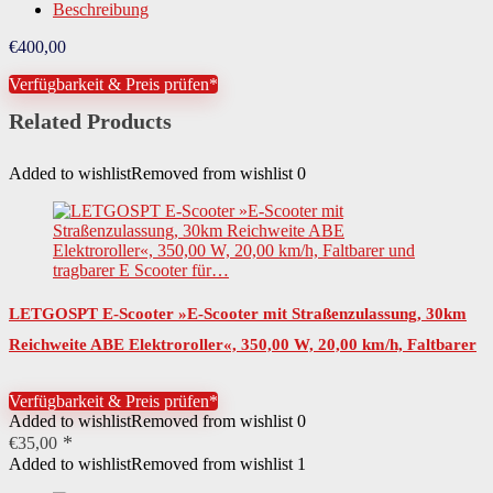
Beschreibung
Reichweite Akku ECO-
40,00 km
Modus
€
400,00
Leistung Akku in Volt
36,00 V
Verfügbarkeit & Preis prüfen*
Related Products
Beschaffenheit Trittfläche
rutschfest
Leistung Akku
500,00 Wh
Added to wishlist
Removed from wishlist
0
Art Räder
Vollgummireifen
Anzahl Räder
2
ABE E-Scooter bis 120kg, Duales Bremssystem, Erwachsene Faltbar
Besondere Merkmale
Roller
LETGOSPT E-Scooter »E-Scooter mit Straßenzulassung, 30km
Steigfähigkeit
15,00 °
Reichweite ABE Elektroroller«, 350,00 W, 20,00 km/h, Faltbarer
und tragbarer E Scooter für…
Steigfähigkeit in Prozent
15,00 %
Verfügbarkeit & Preis prüfen*
Added to wishlist
Removed from wishlist
0
Federung
Stoßdämpfer hinten
€
35,00
Added to wishlist
Removed from wishlist
1
Rechtliche Pflichten
KennzeichenpflichtVersicherungspflicht