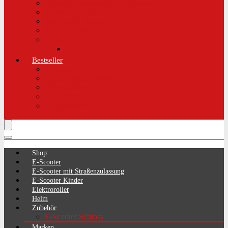
Aktuelle Gesetzeslage E-Scooter
LimePass getestet
Was sind E-Scooter?
Reifen / Räder
Recht
Zulassung
Bestseller
E-Scooter
Handschellenschlösser
Handyhalterung
Lenkertasche
Transporttasche
Shop:
E-Scooter
E-Scooter mit Straßenzulassung
E-Scooter Kinder
Elektroroller
Helm
Zubehör
E-Scooter Schloss
Marken